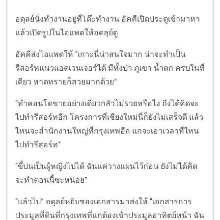
อดุลย์นั่งทำงานอยู่ที่โต๊ะทำงาน อัคคีเปิดประตูเข้ามาหา
แล้วเปิดรูปในไอแพดให้อดลุย์ดู
อัคคีส่งไอแพดให้ “เกาะนี่น่าสนใจมาก น่าจะทำเป็น
รีสอร์ทแนวแอดเวนเจอร์ได้ มีทั้งป่า ภูเขา น้ำตก ครบในที่
เดียว หาดทรายก็สวยมากด้วย”
“ทำคอนโดขายอย่างเดียวกลัวไม่รวยหรือไง ถึงได้คิดจะ
ไปทำรีสอร์ทอีก โครงการที่เชียงใหม่นี่ก็ยังไม่เสร็จดี แล้ว
ไหนจะสำนักงานใหญ่ที่กรุงเทพอีก แกจะเอาเวลาที่ไหน
ไปทำรีสอร์ท”
“ขี้บ่นเป็นผู้หญิงไปได้ ฉันแค่วางแผนไว้ก่อน ยังไม่ได้คิด
จะทำตอนนี้ซะหน่อย”
“แล้วไป” อดุลย์หยิบซองเอกสารมาส่งให้ “เอกสารการ
ประมูลที่ดินที่กรุงเทพที่แกต้องเข้าประมูลอาทิตย์หน้า ฉัน