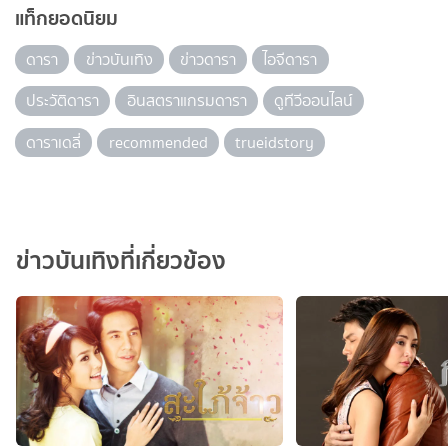
แท็กยอดนิยม
ดารา
ข่าวบันเทิง
ข่าวดารา
ไอจีดารา
ประวัติดารา
อินสตราแกรมดารา
ดูทีวีออนไลน์
ดาราเดลี่
recommended
trueidstory
ข่าวบันเทิงที่เกี่ยวข้อง