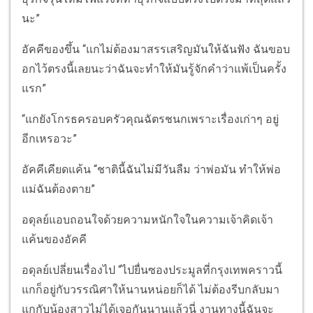
นะ”
อัคคีของขึ้น “แกไม่ต้องมาสรรเสริญมันให้ฉันฟัง ฉันขอบ
อกไว้ตรงนี้เลยนะว่าฉันจะทำให้มันรู้จักคำว่าแพ้เป็นครั้ง
แรก”
“แกยังโกรธครอบครัวคุณฉัตรชนกเพราะเรื่องเก่าๆ อยู่
อีกเหรอวะ”
อัคคีเคียดแค้น “ชาตินี้ฉันไม่มีวันลืม ว่าพ่อมัน ทำให้พ่อ
แม่ฉันต้องตาย”
อดุลย์แอบถอนใจด้วยความหนักใจในความเจ้าคิดเจ้า
แค้นของอัคคี
อดุลย์เปลี่ยนเรื่องไป “ไปยื่นซองประมูลที่กรุงเทพคราวนี้
แกก็อยู่กับวรรณิศาให้นานหน่อยก็ได้ ไม่ต้องรีบกลับมา
แกกับน้องสาวไม่ได้เจอกันนานแล้วนี่ งานทางนี้ฉันจะ