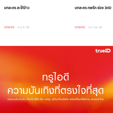
บทละคร สะใภ้จ้าว
บทละคร ภพรัก ช่อง 3HD
บทละคร
บทละคร
6 ธ.ค. 68
23 ก.พ. 68