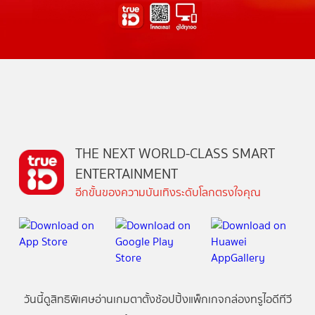
THE NEXT WORLD-CLASS SMART
ENTERTAINMENT
อีกขั้นของความบันเทิงระดับโลกตรงใจคุณ
วันนี้
ดู
สิทธิพิเศษ
อ่าน
เกม
ตาตั้ง
ช้อปปิ้ง
แพ็กเกจ
กล่องทรูไอดีทีวี