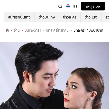
TH
เข้าสู่ระบบ
หน้าแรกบันเทิง
ข่าวบันเทิง
ข่าวละคร
ข่าวหนัง
รี
อ่าน
บันเทิงดารา
บทละครโทรทัศน์
บทละคร เกมพยาบาท