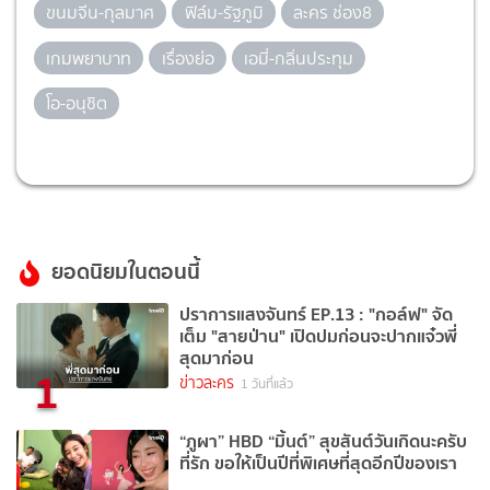
ขนมจีน-กุลมาศ
ฟิล์ม-รัฐภูมิ
ละคร ช่อง8
เกมพยาบาท
เรื่องย่อ
เอมี่-กลิ่นประทุม
โอ-อนุชิต
ยอดนิยมในตอนนี้
ปราการแสงจันทร์ EP.13 : "กอล์ฟ" จัด
เต็ม "สายป่าน" เปิดปมก่อนจะปากแจ๋วพี่
สุดมาก่อน
1
ข่าวละคร
1 วันที่แล้ว
“ภูผา” HBD “มิ้นต์” สุขสันต์วันเกิดนะครับ
ที่รัก ขอให้เป็นปีที่พิเศษที่สุดอีกปีของเรา