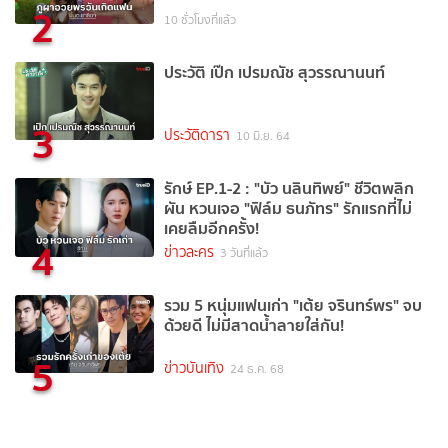
2
10 ชั่วโมงที่แล้ว
ประวัติ เป๊ก เปรมณัช สุวรรณานนท์
3
ประวัติดารา
10 มิ.ย. 64
รักษ์ EP.1-2 : "บัว นลินทิพย์" ชีวิตพลิก
ผัน หวนเจอ "ฟิล์ม ธนภัทร" รักแรกที่ไม่
เคยลืมอีกครั้ง!
4
ข่าวละคร
3 วันที่แล้ว
รวม 5 หนุ่มแฟนเก่า "เต้ย จรินทร์พร" จบ
ด้วยดี ไม่มีสาดน้ำลายใส่กัน!
5
ข่าวบันเทิง
24 ธ.ค. 68