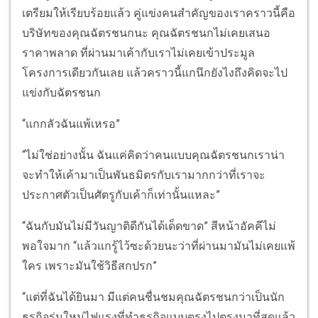
เตรียมให้เรียบร้อยแล้ว คู่แข่งคนสำคัญของเราคราวนี้คือ
บริษัทของคุณฉัตรชนกนะ คุณฉัตรชนกไม่เคยเสนอ
ราคาพลาด ที่ผ่านมาเค้ากับเราไม่เคยเข้าประมูล
โครงการเดียวกันเลย แล้วคราวนี้แกนึกยังไงถึงคิดจะไป
แข่งกับฉัตรชนก
“แกกลัวฉันแพ้เหรอ”
“ไม่ใช่อย่างนั้น ฉันแค่คิดว่าคนแบบคุณฉัตรชนกเราน่า
จะทำให้เค้ามาเป็นพันธมิตรกับเรามากกว่าที่เราจะ
ประกาศตัวเป็นศัตรูกับเค้าก็เท่านั้นแหละ”
“ฉันกับมันไม่มีวันญาติดีกันได้เด็ดขาด” สีหน้าอัคคีไม่
พอใจมาก “แล้วแกรู้ไว้ซะด้วยนะว่าที่ผ่านมามันไม่เคยแพ้
ใคร เพราะมันใช้วิธีสกปรก”
“แต่ที่ฉันได้ยินมา มีแต่คนชื่นชมคุณฉัตรชนกว่าเป็นนัก
ธุรกิจรุ่นใหม่ไฟแรงที่ทำธุรกิจแบบตรงไปตรงมาที่สุดแล้ว