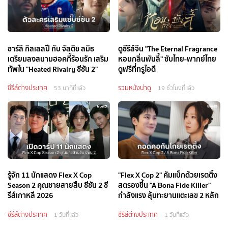
ชาร์ลี กิลเลสปี กับ จัสติช สมิธ
ดูซีรีส์จีน "The Eternal Fragrance
เตรียมลงสนามฮอคกี้ร้อนรัก เสริม
หอมกลิ่นพันลี้" ซับไทย-พากย์ไทย
ทัพใน "Heated Rivalry ซีซัน 2"
ดูฟรีที่ทรูไอดี
ซีรีส์ต่างประเทศ
รวมหนังน่าดู
53 นาทีที่แล้ว
19 ชั่วโมงที่แล้ว
รู้จัก 11 นักแสดง Flex X Cop
"Flex X Cop 2" คัมแบ็กด้วยเรตติ้ง
Season 2 คุณชายสายสืบ ซีซัน 2 ซี
สตรองขึ้น "A Bona Fide Killer"
รีส์เกาหลี 2026
กำลังแรง ลุ้นทะยานแตะเลข 2 หลัก
ซีรีส์ต่างประเทศ
ซีรีส์ต่างประเทศ
1 วันที่แล้ว
1 วันที่แล้ว