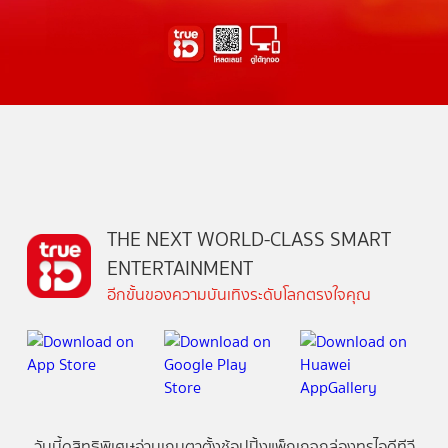
THE NEXT WORLD-CLASS SMART
ENTERTAINMENT
อีกขั้นของความบันเทิงระดับโลกตรงใจคุณ
วันนี้
ดู
สิทธิพิเศษ
อ่าน
เกม
ตาตั้ง
ช้อปปิ้ง
แพ็กเกจ
กล่องทรูไอดีทีวี