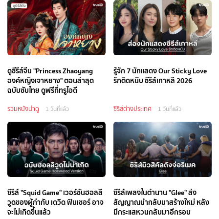
ดูซีรีส์จีน "Princess Zhaoyang
รู้จัก 7 นักแสดง Our Sticky Love
องค์หญิงเจาหยาง" ตอนล่าสุด
รักติดหนึบ ซีรีส์เกาหลี 2026
ฉบับซับไทย ดูฟรีที่ทรูไอดี
รวมหนังน่าดู
ซีรีส์ต่างประเทศ
1 วันที่แล้ว
1 วันที่แล้ว
ซีรีส์ "Squid Game" เวอร์ชันฮอลลี
ซีรีส์เพลงในตำนาน "Glee" ส่ง
วูดของผู้กำกับ เดวิด ฟินเชอร์ อาจ
สัญญาณนำกลับมาสร้างใหม่ หลัง
จะไม่เกิดขึ้นแล้ว
มีกระแสหวนกลับมาอีกรอบ