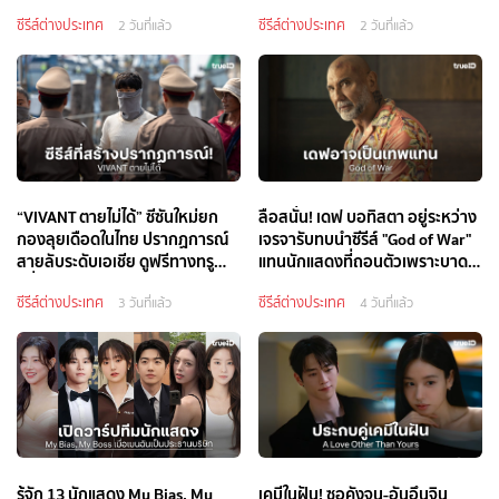
ซีรีส์ต่างประเทศ
ซีรีส์ต่างประเทศ
2 วันที่แล้ว
2 วันที่แล้ว
“VIVANT ตายไม่ได้” ซีซันใหม่ยก
ลือสนั่น! เดฟ บอทิสตา อยู่ระหว่าง
กองลุยเดือดในไทย ปรากฏการณ์
เจรจารับทบนำซีรีส์ "God of War"
สายลับระดับเอเชีย ดูฟรีทางทรู
แทนนักแสดงที่ถอนตัวเพราะบาด
วิชั่นส์ นาว และ ทรูไอดี
เจ็บ
ซีรีส์ต่างประเทศ
ซีรีส์ต่างประเทศ
3 วันที่แล้ว
4 วันที่แล้ว
รู้จัก 13 นักแสดง My Bias, My
เคมีในฝัน! ซอคังจุน-อันอึนจิน