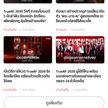
TrueAF 2026 วีคที่ 9 ครบโมเมนต์
กันตนา สร้างปรากฏการณ์ใหม่ เปิด
5 นักล่าฝัน ซ้อมหนัก-รักเรียน-
ตัว "พระ-นาง AI" คู่แรกของไทย เต
เพียรผิดกฎ ลุ้นใครเข้ารอบชิง?
รียมเดบิวต์ลงซีรีส์แนวตั้ง
ข่าวบันเทิง
ข่าวละคร
6 ชั่วโมงที่แล้ว
6 ชั่วโมงที่แล้ว
เปิดวิธีการโหวต TrueAF 2026 รัก
TrueAF 2026 ดูได้ที่ไหน พร้อม
ใครเชียร์ใคร เตรียมตัวกดโหวตกัน
บอกช่องทางรับชมอย่างละเอียด
ได้เลย
ตลอด 24 ชั่วโมงเต็ม
ข่าวบันเทิง
ข่าวบันเทิง
7 ชั่วโมงที่แล้ว
7 ชั่วโมงที่แล้ว
ดูเพิ่มเติม