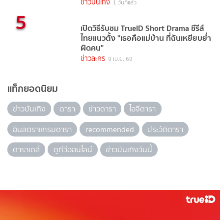
TrueVisions NOW
ข่าวบันเทิง
1 วันที่แล้ว
5
เปิดวิธีรับชม TrueID Short Drama ซีรีส์
ไทยแนวตั้ง "เธอคือแม่บ้าน ที่ฉันเหยียบย่ำ
ผิดคน"
ข่าวละคร
9 เม.ย. 69
แท็กยอดนิยม
ข่าวบันเทิง
ดารา
ข่าวดารา
ไอจีดารา
อินสตราแกรมดารา
recommended
ประวัติดารา
ดาราเดลี่
ดูทีวีออนไลน์
ข่าวบันเทิงวันนี้