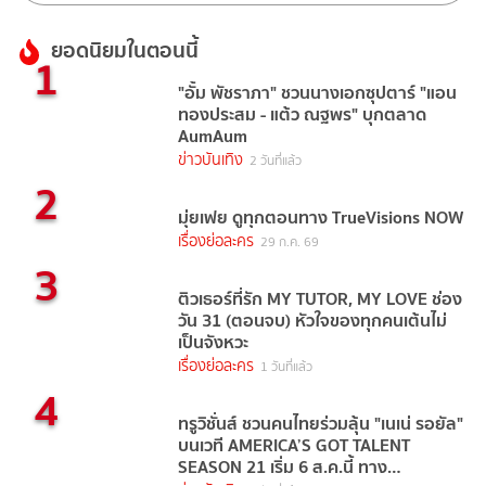
ยอดนิยมในตอนนี้
1
"อั้ม พัชราภา" ชวนนางเอกซุปตาร์ "แอน
ทองประสม - แต้ว ณฐพร" บุกตลาด
AumAum
ข่าวบันเทิง
2 วันที่แล้ว
2
มุ่ยเฟย ดูทุกตอนทาง TrueVisions NOW
เรื่องย่อละคร
29 ก.ค. 69
3
ติวเธอร์ที่รัก MY TUTOR, MY LOVE ช่อง
วัน 31 (ตอนจบ) หัวใจของทุกคนเต้นไม่
เป็นจังหวะ
เรื่องย่อละคร
1 วันที่แล้ว
4
ทรูวิชั่นส์ ชวนคนไทยร่วมลุ้น "เนเน่ รอยัล"
บนเวที AMERICA’S GOT TALENT
SEASON 21 เริ่ม 6 ส.ค.นี้ ทาง