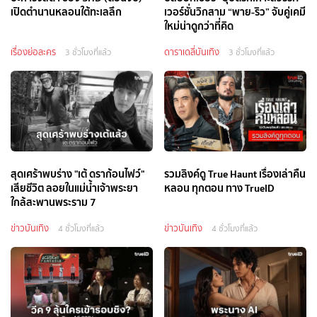
เปิดตำนานหลอนใต้ทะเลลึก
เวอร์ชั่นวิกสาม “พาย-ริว” จับคู่เคมี
ใหม่น่าดูกว่าที่คิด
เรื่องย่อละคร
ดาราเดลี่บันเทิง
3 ชั่วโมงที่แล้ว
3 ชั่วโมงที่แล้ว
สุดเศร้าพบร่าง "เต้ ดราก้อนไฟว์"
รวมลิงค์ดู True Haunt เรื่องเล่าคืน
เสียชีวิต ลอยในแม่น้ำเจ้าพระยา
หลอน ทุกตอน ทาง TrueID
ใกล้สะพานพระราม 7
ข่าวบันเทิง
ข่าวบันเทิง
4 ชั่วโมงที่แล้ว
4 ชั่วโมงที่แล้ว