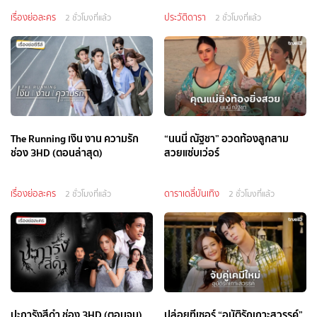
เรื่องย่อละคร
ประวัติดารา
2 ชั่วโมงที่แล้ว
2 ชั่วโมงที่แล้ว
The Running เงิน งาน ความรัก
“นนนี่ ณัฐชา” อวดท้องลูกสาม
ช่อง 3HD (ตอนล่าสุด)
สวยแซ่บเว่อร์
เรื่องย่อละคร
ดาราเดลี่บันเทิง
2 ชั่วโมงที่แล้ว
2 ชั่วโมงที่แล้ว
ปะการังสีดำ ช่อง 3HD (ตอนจบ)
ปล่อยทีเซอร์ “อุบัติรักเกาะสวรรค์”