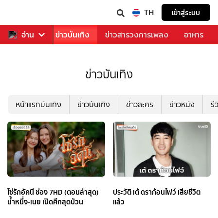
TH
เข้าสู่ระบบ
กีฬา
อ่าน
ข่าว
ข่าวบันเทิง
ข่าวสารวงการเพลง
อาหาร
ข่าวบันเทิง
หน้าแรกบันเทิง
ข่าวบันเทิง
ข่าวละคร
ข่าวหนัง
รี
โซ่รักอัคนี ช่อง 7HD (ตอนล่าสุด)
ประวัติ เต้ ดราก้อนไฟว์ เสียชีวิต
น้ำหนึ่ง-เนย เปิดศึกสุดป่วน
แล้ว