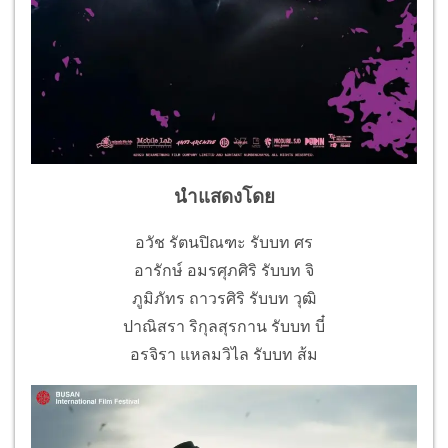
นำแสดงโดย
อวัช รัตนปิณฑะ รับบท ศร
อารักษ์ อมรศุภศิริ รับบท จิ
ภูมิภัทร ถาวรศิริ รับบท วุฒิ
ปาณิสรา ริกุลสุรกาน รับบท บี๋
อรจิรา แหลมวิไล รับบท ส้ม