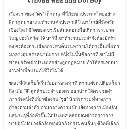
เรื่องย่อ ดอยบอย Doi Boy
เรื่องราวของ
“
ศร
”
เด็กหนุ่มที่ลี้ภัยเข้
าประเทศไทยอย่าง
ผิดกฎหมาย และทำงานค้าประเวณีในบาร์เกย์ที่
จังหวัด
เชียงใหม่ ชีวิตของเขาเริ่มสั่นคลอนเมื่
อเกิดการระบาด
ใหญ่ของโควิด-
19
บาร์ที่เขาทำงานประจำจึงต้องปิ
ดตัว
ลง ศรต้องกระเสือกกระสนดิ้
นรนหารายได้ทางอื่นเพิ่มท่
า
มกลางอุปสรรคนานัปการ หนึ่งในนั้นคือการที่เขาไม่มี
พาสปอร์ตเข้าประเทศอย่างถู
กกฎหมาย ทำให้ศรแทบหา
งานทำเพื่อประทังชี
วิตไม่ได้
ขณะที่เงินเก็บก็เริ่มร่
อยหรอลงทุกที หากแต่จุดเปลี่ยนก็มา
ถึง เมื่อ
“
จิ
”
ลูกค้าประจำของศร ออกปากให้ศรช่วยทำ
ภารกิจหนึ่งที่
เกี่ยวข้องกับ
“
วุธ
”
นักกิจกรรมที่ทางการ
กำลังตามล่
าตัว ท่ามกลางความขัดแย้งทางการเมื
องอัน
แสนระอุที่ก่อตัวขึ้
นในประเทศ ตลอดจนข่าวคราวการ
หายตัวไปอย่
างลึกลับของนักกิจกรรมคนอื่นๆ ชีวิตที่เลือก