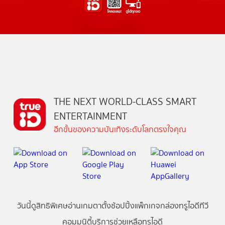
THE NEXT WORLD-CLASS SMART
ENTERTAINMENT
อีกขั้นของความบันเทิงระดับโลกตรงใจคุณ
วันนี้
ดู
สิทธิพิเศษ
อ่าน
เกม
ตาตั้ง
ช้อปปิ้ง
แพ็กเกจ
กล่องทรูไอดีทีวี
คอมมูนิตี้
บริการช่วยเหลือทรูไอดี