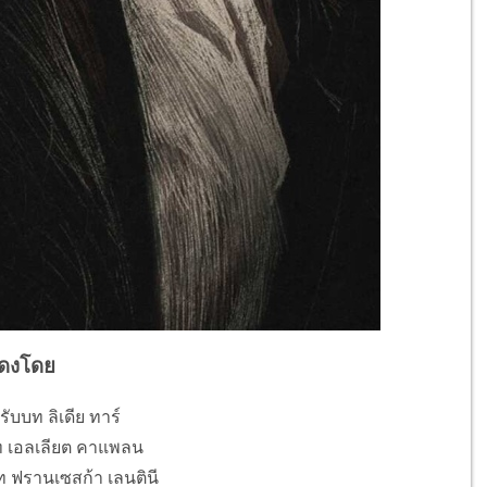
ดงโดย
ับบท ลิเดีย ทาร์
ท เอลเลียต คาแพลน
ท ฟรานเซสก้า เลนตินี