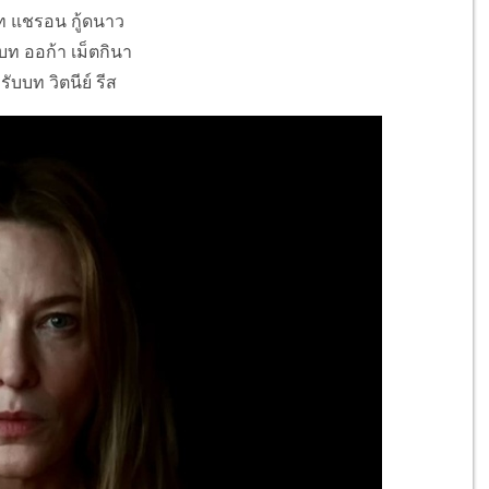
ท แชรอน กู้ดนาว
บท ออก้า เม็ตกินา
ับบท วิตนีย์ รีส