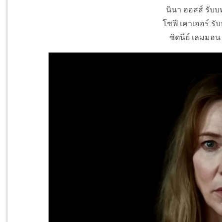
นินา ฮอสส์ รับบ
โซฟี เคาเออร์ รับ
ซิดนีย์ เลมมอน ร