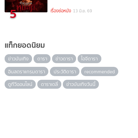
5
เรื่องย่อหนัง
13 มิ.ย. 69
แท็กยอดนิยม
ข่าวบันเทิง
ดารา
ข่าวดารา
ไอจีดารา
อินสตราแกรมดารา
ประวัติดารา
recommended
ดูทีวีออนไลน์
ดาราเดลี่
ข่าวบันเทิงวันนี้