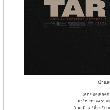
นำแส
เคต แบลนเชตต์ ร
มาร์ค สตรอง รับบ
โนเอมี แมร์ล็อง รับบ