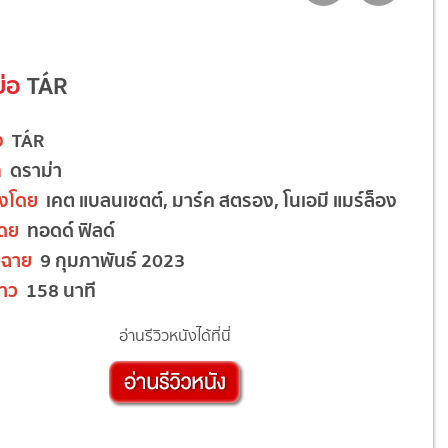
ย่อ
TÁR
อง
TÁR
ท
ดราม่า
งโดย
เคต แบลนเชตต์, มาร์ค สตรอง, โนเอมี แมร์ล็อง
โดย
ทอดด์ ฟิลด์
ฉาย
9 กุมภาพันธ์ 2023
าว
158 นาที
อ่านรีวิวหนังได้ที่นี่