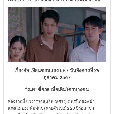
เรื่องย่อ เทียนซ่อนแสง EP.7 วันอังคารที่ 29
ตุลาคม 2567
“ณพ” ช็อก!! เมื่อเห็นใครบางคน
หลังจากที่ แวววรรณ(หลิน ณุศรา) คนสนิทของ ย่า
แสง(แม่ป๋อง พิมพ์แข) หายตัวไปเมื่อ 20 ปีก่อน เขม