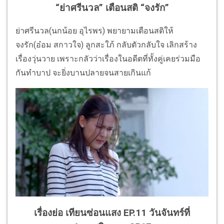
“ย่าศรีนวล” เตือนสติ “จงรัก”
ย่าศรีนวล(นกน้อย อุไรพร) พยายามเตือนสติให้
จงรัก(อ๋อม สกาวใจ) ลูกสะใภ้ กลับตัวกลับใจ เลิกสร้าง
เรื่องวุ่นวาย เพราะกลัวว่าเรื่องในอดีตที่ทั้งคู่เคยร่วมมือ
กันทำบาป จะยิ่งบานปลายจนสายเกินแก้
เรื่องย่อ เทียนซ่อนแสง EP.11 วันจันทร์ที่