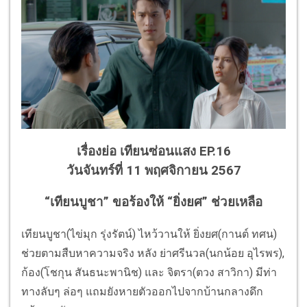
เรื่องย่อ เทียนซ่อนแสง EP.16
วันจันทร์ที่ 11
พฤศจิกายน 2567
“เทียนบูชา” ขอร้องให้ “ยิ่งยศ” ช่วยเหลือ
เทียนบูชา(ไข่มุก รุ่งรัตน์) ไหว้วานให้ ยิ่งยศ(กานต์ ทศน)
ช่วยตามสืบหาความจริง หลัง ย่าศรีนวล(นกน้อย อุไรพร),
ก้อง(โชกุน สันธนะพานิช) และ จิตรา(ตวง สาวิกา) มีท่า
ทางลับๆ ล่อๆ แถมยังหายตัวออกไปจากบ้านกลางดึก