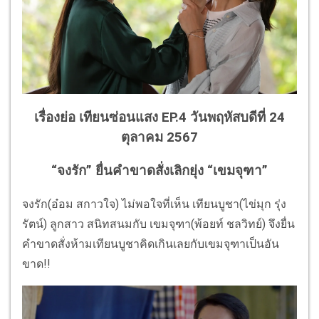
เรื่องย่อ เทียนซ่อนแสง EP.4 วันพฤหัสบดีที่ 24
ตุลาคม 2567
“จงรัก” ยื่นคำขาดสั่งเลิกยุ่ง “เขมจุฑา”
จงรัก(อ๋อม สกาวใจ) ไม่พอใจที่เห็น เทียนบูชา(ไข่มุก รุ่ง
รัตน์) ลูกสาว สนิทสนมกับ เขมจุฑา(พ้อยท์ ชลวิทย์) จึงยื่น
คำขาดสั่งห้ามเทียนบูชาคิดเกินเลยกับเขมจุฑาเป็นอัน
ขาด!!