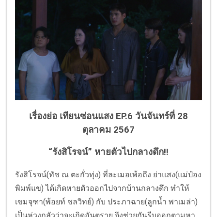
เรื่องย่อ เทียนซ่อนแสง EP.6 วันจันทร์ที่ 28
ตุลาคม 2567
“รังสิโรจน์” หายตัวไปกลางดึก!!
รังสิโรจน์(ทัช ณ ตะกั่วทุ่ง) ที่ละเมอเพ้อถึง ย่าแสง(แม่ป๋อง
พิมพ์แข) ได้เกิดหายตัวออกไปจากบ้านกลางดึก ทำให้
เขมจุฑา(พ้อยท์ ชลวิทย์) กับ ประภาฉาย(ลูกน้ำ พาเมล่า)
เป็นห่วงกลัวว่าจะเกิดอันตราย จึงช่วยกันรีบออกตามหา