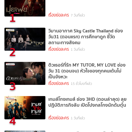
1
เรื่องย่อละคร
7 วันที่แล้ว
วิมานอากาศ Sky Castle Thailand ช่อง
วัน31 (ตอนแรก) การศึกษาถูก ชี้วัด
สถานะทางสังคม
2
เรื่องย่อละคร
1 วันที่แล้ว
ติวเธอร์ที่รัก MY TUTOR, MY LOVE ช่อง
วัน 31 (ตอนจบ) หัวใจของทุกคนเต้นไม่
เป็นจังหวะ
3
เรื่องย่อละคร
15 ชั่วโมงที่แล้ว
เกมส์โกงเกมส์ ช่อง 3HD (ตอนล่าสุด) ลุย
ปฏิบัติภารกิจลับ เปิดโปงกลโกงนักต้มตุ๋น
4
เรื่องย่อละคร
1 วันที่แล้ว