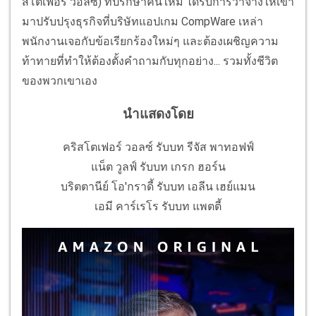
สโตเฟอร์ วอลซ์) ที่ปรึกษาคนใหม่ ได้รับการว่าจ้างให้เข้า
มาปรับปรุงธุรกิจที่บริษัทแอปเกม CompWare เหล่า
พนักงานเจอกับข้อเรียกร้องใหม่ๆ และต้องเผชิญความ
ท้าทายที่ทำให้ต้องตั้งคำถามกับทุกอย่าง... รวมทั้งชีวิต
ของพวกเขาเอง
นำแสดงโดย
คริสโตเฟอร์ วอลซ์ รับบท รีจัส พาทอฟฟ์
แน็ต วูลฟ์ รับบท เกรก ฮอร์น
บริตตานีย์ โอ'กราดี้ รับบท เอลีน เฮย์แมน
เอมี คาร์เรโร รับบท แพตตี้