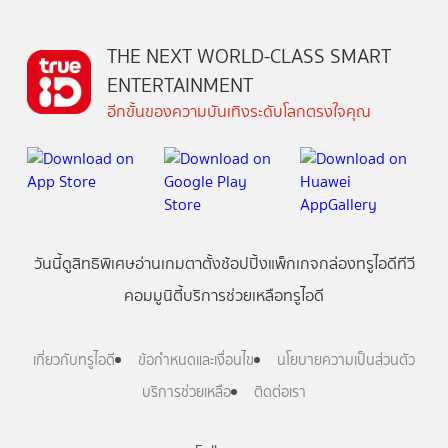
THE NEXT WORLD-CLASS SMART
ENTERTAINMENT
อีกขั้นของความบันเทิงระดับโลกตรงใจคุณ
วันนี้
ดู
สิทธิพิเศษ
อ่าน
เกม
ตาตั้ง
ช้อปปิ้ง
แพ็กเกจ
กล่องทรูไอดีทีวี
คอมมูนิตี้
บริการช่วยเหลือทรูไอดี
เกี่ยวกับทรูไอดี
ข้อกำหนดและเงื่อนไข
นโยบายความเป็นส่วนตัว
บริการช่วยเหลือ
ติดต่อเรา