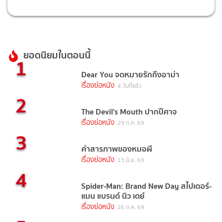
ยอดนิยมในตอนนี้
1
Dear You จดหมายรักถึงอาม่า
เรื่องย่อหนัง
4 วันที่แล้ว
2
The Devil's Mouth ปากปีศาจ
เรื่องย่อหนัง
29 ก.ค. 69
3
คำสารภาพของหมอผี
เรื่องย่อหนัง
13 มิ.ย. 69
4
Spider-Man: Brand New Day สไปเดอร์-
แมน แบรนด์ นิว เดย์
เรื่องย่อหนัง
26 ก.ค. 69