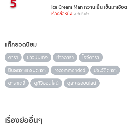
5
Ice Cream Man หวานเย็น เข็นมาเชือด
เรื่องย่อหนัง
4 วันที่แล้ว
แท็กยอดนิยม
ดารา
ข่าวบันเทิง
ข่าวดารา
ไอจีดารา
อินสตราแกรมดารา
recommended
ประวัติดารา
ดาราเดลี่
ดูทีวีออนไลน์
ดูละครออนไลน์
เรื่องย่ออื่นๆ