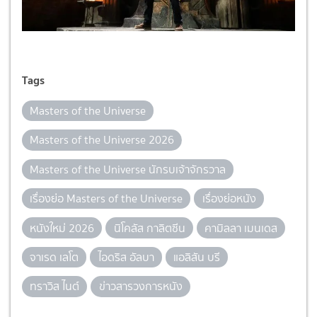
Tags
Masters of the Universe
Masters of the Universe 2026
Masters of the Universe นักรบเจ้าจักรวาล
เรื่องย่อ Masters of the Universe
เรื่องย่อหนัง
หนังใหม่ 2026
นิโคลัส กาลิตซีน
คามิลลา เมนเดส
จาเรด เลโต
ไอดริส อัลบา
แอลิสัน บรี
ทราวิส ไนต์
ข่าวสารวงการหนัง