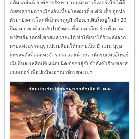
อดัม เกล็นน์ องค์ชายรัชทายาทแห่งดาวอีเทอร์เนีย ได้ลี้
ภัยสงครามการเมืองอันเหี้ยมโหดมาตั้งแต่วัยเด็ก ถูกนำ
ตัวมายังดาวโลกที่เป็นมาตุภูมิ เมื่อเขาเติบใหญ่ในอีก 20
ปีต่อมา เขาต้องกลับไปยังดาวที่จากมาอีกครั้ง เพื่อตาม
หาสิทธิมรดกที่เขาสมควรจะได้ ทำให้เขาได้รับพลังจาก
ดาบแห่งบรรพบุรุ แปรเปลี่ยนให้กลายเป็น ฮี-แมน บุรุษ
ผู้ทรงพลังที่สุดแห่งจักรวาล และนำเหล่านักรบแห่งอีเทอร์
เนียที่หลงเหลือเพียงน้อยนิด ต่อกรสู้กับกำลังชั่วร้ายของส
เกเลเตอร์ เพื่อปกป้องอาณาจักรของเขา