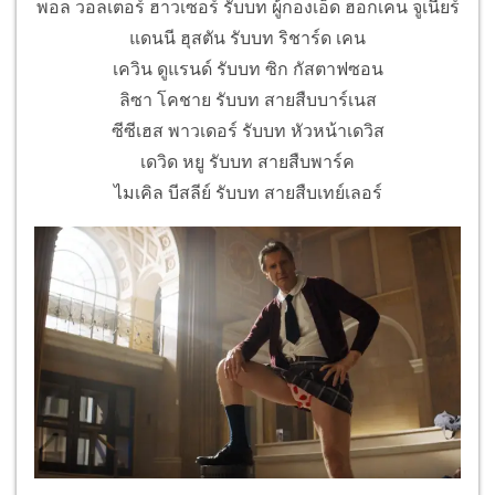
พอล วอลเตอร์ ฮาวเซอร์ รับบท ผู้กองเอ็ด ฮอกเคน จูเนียร์
แดนนี ฮุสตัน รับบท ริชาร์ด เคน
เควิน ดูแรนด์ รับบท ซิก กัสตาฟซอน
ลิซา โคชาย รับบท สายสืบบาร์เนส
ซีซีเฮส พาวเดอร์ รับบท หัวหน้าเดวิส
เดวิด หยู รับบท สายสืบพาร์ค
ไมเคิล บีสลีย์ รับบท สายสืบเทย์เลอร์