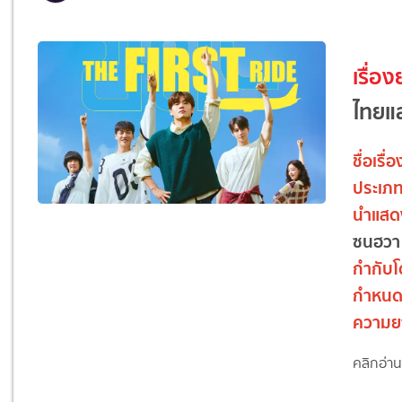
เรื่อง
ไทยแ
ชื่อเรื่อ
ประเภ
นำแส
ซนฮวา
กำกับ
กำหนด
ความย
คลิกอ่า