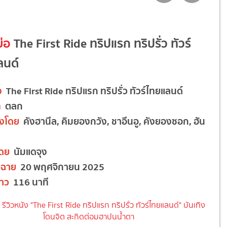
ย่อ
The First Ride ทริปแรก ทริปรั่ว ทัวร์
ลนด์
ง
The First Ride ทริปแรก ทริปรั่ว ทัวร์ไทยแลนด์
ท
ตลก
ดงโดย
คังฮานึล, คิมยองกวัง, ชาอึนอู, คังยองซอก, ฮัน
โดย
นัมแดจุง
ฉาย
20 พฤศจิกายน 2025
าว
116 นาที
น
รีวิวหนัง "The First Ride ทริปแรก ทริปรั่ว ทัวร์ไทยแลนด์" บันเทิง
โดนจิต สะกิดต่อมฮาปนน้ำตา