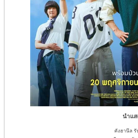
นำแส
คังฮานึล ร