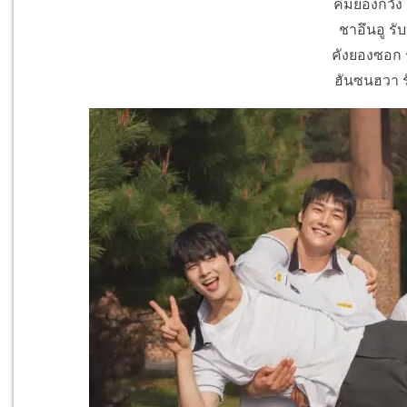
คิมยองกวัง 
ชาอึนอู รั
คังยองซอก 
ฮันซนฮวา ร