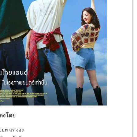
ดงโดย
ับบท แทจอง