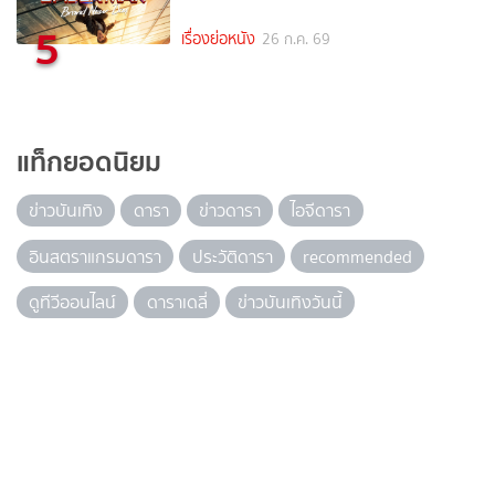
5
เรื่องย่อหนัง
26 ก.ค. 69
แท็กยอดนิยม
ข่าวบันเทิง
ดารา
ข่าวดารา
ไอจีดารา
อินสตราแกรมดารา
ประวัติดารา
recommended
ดูทีวีออนไลน์
ดาราเดลี่
ข่าวบันเทิงวันนี้