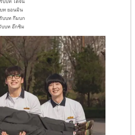
รับบท โดจิน
บบท ยอนมิน
รับบท กึมบก
ับบท อ๊กชิม