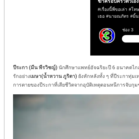
ปีระกา (มีน พีรวิชญ์)
นักศึกษาแพทย์อัจฉริยะปี 6 อนาคตไก
รักอย่าง
เมษา(น้ำหวาน ภูริตา)
ยังหักหลังทั้ง ๆ ที่ปีระกาทุ่ม
การตายของปีระกาที่เสียชีวิตจากอุบัติเหตุตอนหนีการจับก