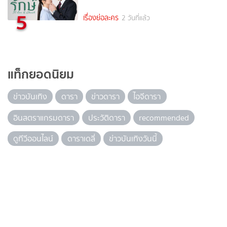
5
เรื่องย่อละคร
2 วันที่แล้ว
แท็กยอดนิยม
ข่าวบันเทิง
ดารา
ข่าวดารา
ไอจีดารา
อินสตราแกรมดารา
ประวัติดารา
recommended
ดูทีวีออนไลน์
ดาราเดลี่
ข่าวบันเทิงวันนี้