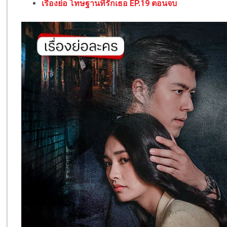
เรื่องย่อ โทษฐานที่รักเธอ EP.19 ตอนจบ