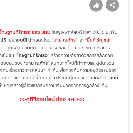
K
โทษฐานที่รักเธอ ช่อง 3HD
วันพุธ-พฤหัสบดี เวลา 20.30 น. เริ่ม
15 เมษายนนี้!
“
นาย ณภัทร
”
“
มิ้นท์ รัญชน์
ก
นำแสดงโดย
และ
ยมปลุกไฟแค้น เติมความร้อนแรงของเดือนเมษายน ด้วยละคร
“โทษฐานที่รักเธอ”
ดเข้มข้น
สร้างความฮื
อฮาด้วยการสลัดภาพ
“นาย ณภัทร”
ดอบอุ่
นของ
สู่บทบาทใหม่ที่ท้
าทายและดุดัน ชวน
งกับเรื่องราวการกลั
บมาแก้แค้นเพื่อทวงคืนความอยุติ
ธรรมของ
“มิ้นท์
นดีที่ต้องยอมรั
บบทเป็นคนเลว ประกบคู่กับนางเอกสุดฮอต
ี”
หญิงสาวผู้ต้องแบกรั
บความเจ็บปวดจากการถูกล้างแค้น
>>ดูทีวีออนไลน์ ช่อง 3HD<<