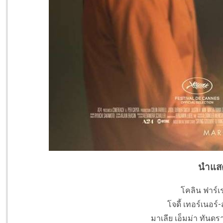
นำแส
โคลิน ฟาร์เ
โจดี้ เทอร์เนอร์
มาเลีย เอ็มม่า ทันดร