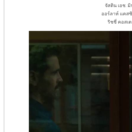
จัสติน เอช. ม
ออร์ลาห์ แคสซิด
ริชชี่ คอสเต