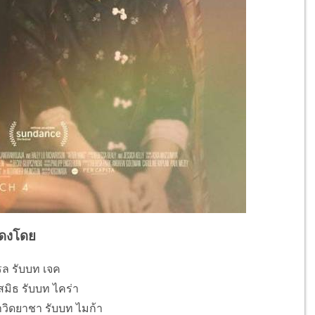
ดงโดย
รล รับบท เจค
-สมิธ รับบท ไคร่า
าวิดยาชา รับบท ไมก้า