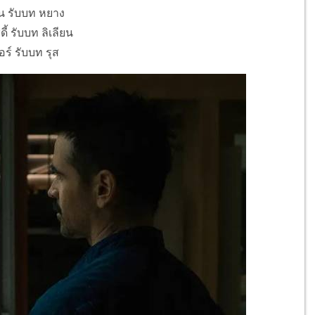
ิน รับบท หยาง
ี้ รับบท ลิเลียน
อร์ รับบท รุส