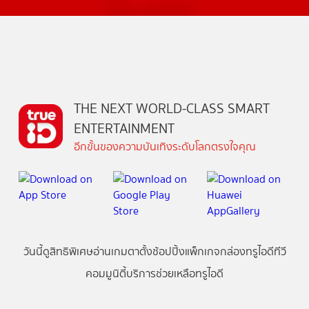
THE NEXT WORLD-CLASS SMART
ENTERTAINMENT
อีกขั้นของความบันเทิงระดับโลกตรงใจคุณ
วันนี้
ดู
สิทธิพิเศษ
อ่าน
เกม
ตาตั้ง
ช้อปปิ้ง
แพ็กเกจ
กล่องทรูไอดีทีวี
คอมมูนิตี้
บริการช่วยเหลือทรูไอดี