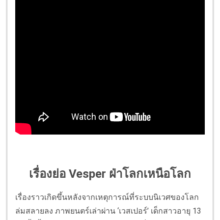
เรื่องย่อ Vesper ฝ่าโลกเหนือโลก
เรื่องราวเกิดขึ้นหลังจากเหตุการณ์ที่ระบบนิเวศของโลก
ล่มสลายลง ภาพยนตร์เล่าผ่าน ‘เวสเปอร์’ เด็กสาวอายุ 13