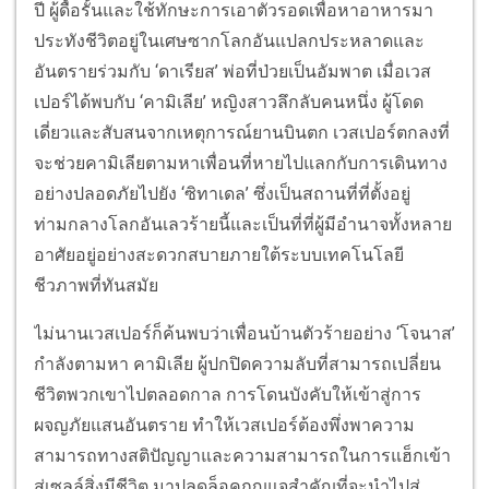
ปี ผู้ดื้อรั้นและใช้ทักษะการเอาตัวรอดเพื่อหาอาหารมา
ประทังชีวิตอยู่ในเศษซากโลกอันแปลกประหลาดและ
อันตรายร่วมกับ ‘ดาเรียส’ พ่อที่ป่วยเป็นอัมพาต เมื่อเวส
เปอร์ได้พบกับ ‘คามิเลีย’ หญิงสาวลึกลับคนหนึ่ง ผู้โดด
เดี่ยวและสับสนจากเหตุการณ์ยานบินตก เวสเปอร์ตกลงที่
จะช่วยคามิเลียตามหาเพื่อนที่หายไปแลกกับการเดินทาง
อย่างปลอดภัยไปยัง ‘ซิทาเดล’ ซึ่งเป็นสถานที่ที่ตั้งอยู่
ท่ามกลางโลกอันเลวร้ายนี้และเป็นที่ที่ผู้มีอำนาจทั้งหลาย
อาศัยอยู่อย่างสะดวกสบายภายใต้ระบบเทคโนโลยี
ชีวภาพที่ทันสมัย
ไม่นานเวสเปอร์ก็ค้นพบว่าเพื่อนบ้านตัวร้ายอย่าง ‘โจนาส’
กำลังตามหา คามิเลีย ผู้ปกปิดความลับที่สามารถเปลี่ยน
ชีวิตพวกเขาไปตลอดกาล การโดนบังคับให้เข้าสู่การ
ผจญภัยแสนอันตราย ทำให้เวสเปอร์ต้องพึ่งพาความ
สามารถทางสติปัญญาและความสามารถในการแฮ็กเข้า
สู่เซลล์สิ่งมีชีวิต มาปลดล็อคกุญแจสำคัญที่จะนำไปสู่