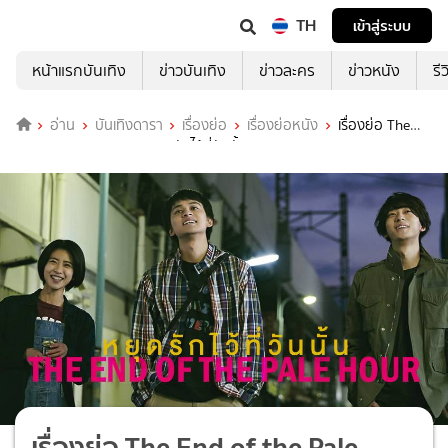
TH
เข้าสู่ระบบ
หน้าแรกบันเทิง
ข่าวบันเทิง
ข่าวละคร
ข่าวหนัง
รี
อ่าน
บันเทิงดารา
เรื่องย่อ
เรื่องย่อหนัง
เรื่องย่อ The
End of the Pale Hour หยุดรักไว้ที่วันนั้น
เรื่องย่อ The End of the Pale