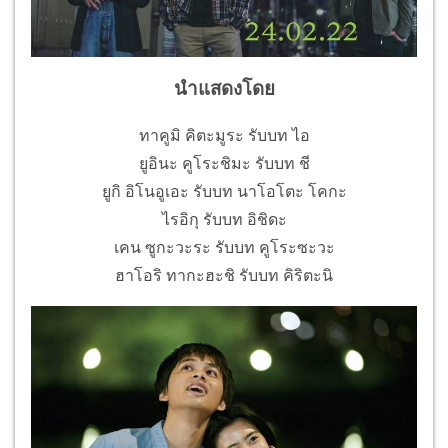
นำแสดงโดย
ทาคูมิ คิตะมูระ รับบท ไอ
ยูอินะ คูโระชิมะ รับบท ชี
ยูกิ อิโนอูเอะ รับบท นาโอโตะ โคกะ
ไรอิกุ รับบท อิชิดะ
เคน ซูกะวะระ รับบท คูโระซะวะ
ฮาโอริ ทากะฮะชิ รับบท คิริตะนิ