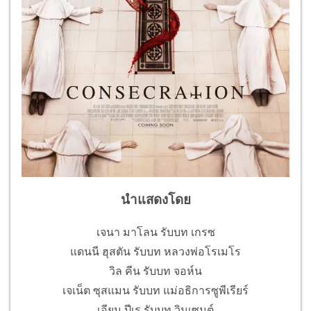
นำแสดงโดย
เจนา มาโลน รับบท เกรซ
แดนนี ฮุสตัน รับบท หลวงพ่อโรเมโร
วิล คีน รับบท จอห์น
เจเน็ต ซุสแมน รับบท แม่อธิการซูพีเรียร์
เอียน ปีเร รับบท วินเซนต์