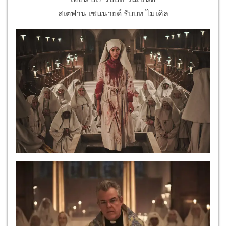
สเตฟาน เซนนายด์ รับบท ไมเคิล