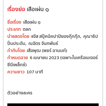
เรื่องย่อ
เสือเผ่น ๑
ชื่อเรื่อง
เสือเผ่น ๑
ประเภท
ตลก
นำแสดงโดย
แจ๊ส สปุ๊คนิคปาปิยองกุ๊กกุ๊ก, คุณาธิป
ปิ่นประดับ, ณฉัตร จันทพันธ์
กำกับโดย
เสือพุฒ (พชร์ อานนท์)
กำหนดฉาย
6 เมษายน 2023 (เฉพาะในเครือเมเจอร์
ซีนีเพล็กซ์)
ความยาว
107 นาที
ตัวอย่างละคร