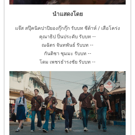
นำแสดงโดย
แจ๊ส สปุ๊คนิคปาปิยองกุ๊กกุ๊ก รับบท ชีต้าห์ / เสือโคร่ง
คุณาธิป ปิ่นประดับ รับบท --
ณฉัตร จันทพันธ์ รับบท --
กันติชา ชุมมะ รับบท --
โดม เพชรธำรงชัย รับบท --