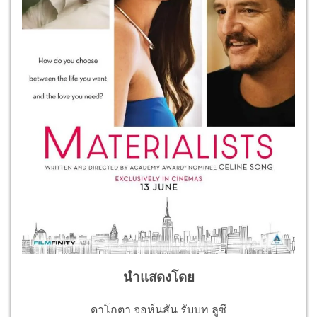
นำแสดงโดย
ดาโกตา จอห์นสัน รับบท ลูซี