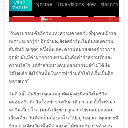
“วันครบรอบ คืออีกวันแห่งความคาดหวัง ที่ทุกคนเฝ้ารอ
เพราะอยากรู้ว่า อีกฝ่ายจะยังจดจำวันเริ่มต้นของความ
สัมพันธ์ ณ จุดๆ หนึ่งนั้น และความหมาย ของคําว่าการ
จดจำ มันมีค่ามากกว่าเพราะมันคือคําว่าความรักและ
ความใส่ใจ แต่สำหรับบางคน นอกจากจะจำไม่ได้ ไม่
ใส่ใจแล้ว ยังใช้วันน้ันในการทำร้ายหัวใจให้เจ็บเป็นอีก
หลายเท่า”
วันดี (เอ๊ะ อิศริยา) คุณแม่ลูกติด ผู้เคยผิดหวังในชีวิต
ครอบครัว ตัดสินใจหย่าขาดกับสามีเก่า และตั้งใจทำมา
หากินเลี้ยง โรส (นนนี่ ณัฐชา) ลูกสาววัยรุ่นแบบคุณแม่
เลี้ยงเดี่ยว วันดีจำเป็นต้องส่งโรสไปอยู่กับคุณตาคุณยายที่
บ้าน ต่างจังหวัด เพื่อที่ตัวเองจะได้ทุ่มเทกับการทำงาน