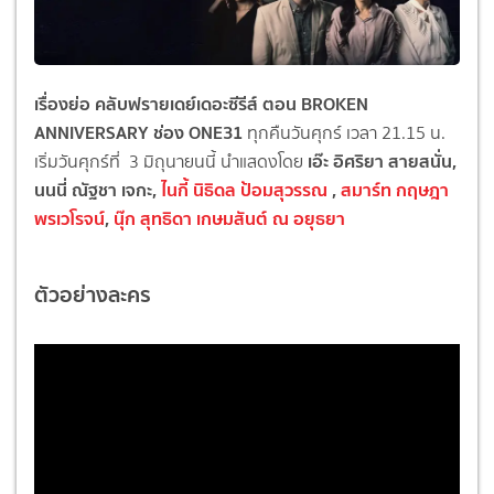
เรื่องย่อ คลับฟรายเดย์เดอะซีรีส์ ตอน BROKEN
ANNIVERSARY ช่อง ONE31
ทุกคืนวันศุกร์ เวลา 21.15 น.
เอ๊ะ อิศริยา สายสนั่น,
เริ่มวันศุกร์ที่ 3 มิถุนายนนี้ นำแสดงโดย
นนนี่ ณัฐชา เจกะ,
ไนกี้ นิธิดล ป้อมสุวรรณ
,
สมาร์ท กฤษฎา
พรเวโรจน์
,
นุ๊ก สุทธิดา เกษมสันต์ ณ อยุธยา
ตัวอย่างละคร