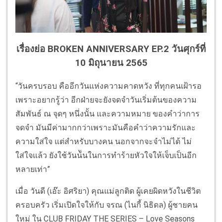
เรื่องย่อ BROKEN ANNIVERSARY EP.2 วันศุกร์ที่
10 มิถุนายน 2565
“วันครบรอบ คืออีกวันแห่งความคาดหวัง ที่ทุกคนเฝ้ารอ
เพราะอยากรู้ว่า อีกฝ่ายจะยังจดจำวันเริ่มต้นของความ
สัมพันธ์ ณ จุดๆ หนึ่งนั้น และความหมาย ของคําว่าการ
จดจำ มันมีค่ามากกว่าเพราะมันคือคําว่าความรักและ
ความใส่ใจ แต่สำหรับบางคน นอกจากจะจำไม่ได้ ไม่
ใส่ใจแล้ว ยังใช้วันน้ันในการทำร้ายหัวใจให้เจ็บเป็นอีก
หลายเท่า”
เมื่อ วันดี (เอ๊ะ อิศริยา) คุณแม่ลูกติด ผู้เคยผิดหวังในชีวิต
ครอบครัว เริ่มเปิดใจให้กับ จรณ (ไนกี้ นิธิดล) ผู้ชายคน
ใหม่ ใน CLUB FRIDAY THE SERIES – Love Seasons