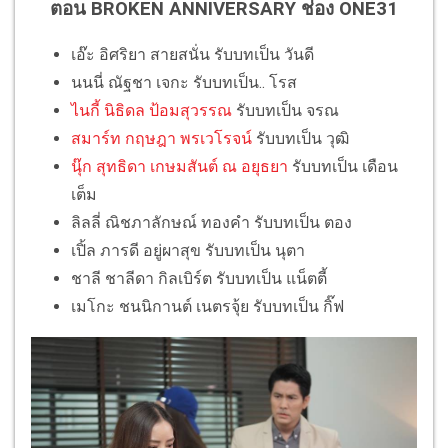
ตอน BROKEN ANNIVERSARY ช่อง ONE31
เอ๊ะ อิศริยา สายสนั่น รับบทเป็น วันดี
นนนี่ ณัฐชา เจกะ รับบทเป็น.. โรส
ไนกี้ นิธิดล ป้อมสุวรรณ
รับบทเป็น จรณ
สมาร์ท กฤษฎา พรเวโรจน์
รับบทเป็น วุฒิ
นุ๊ก สุทธิดา เกษมสันต์ ณ อยุธยา
รับบทเป็น เดือน
เต็ม
ลิลลี่ ณิชภาลักษณ์ ทองคำ รับบทเป็น ตอง
เปิ้ล ภารดี อยู่ผาสุข รับบทเป็น นุตา
ชาลี ชาลีดา กิลเบิร์ต รับบทเป็น แน็ตตี้
เมโกะ ชนนิกานต์ เนตรจุ้ย รับบทเป็น กิ๊ฟ