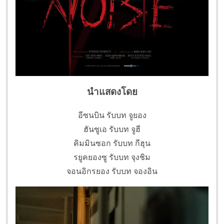
นำแสดงโดย
อีซนบิน รับบท จูยอง
ฮันซูเอ รับบท จูฮี
คิมมินซอก รับบท กีฮุน
รยูคยองซู รับบท จุงชิม
จอนอิกรยอง รับบท จองอิน