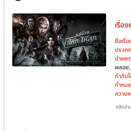
เรื่อง
ชื่อเรื่อ
ประเภ
นำแส
พลอย,
กำกับ
กำหนด
ความย
คลิกอ่า