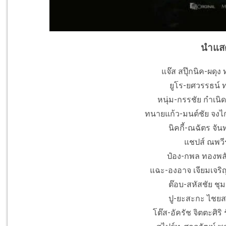
นำแส
แจ๊ส สปุ๊กนิค-ผดุง
ยูโร-ยศวรรธน์ ท
หนุ่ม-กรรชัย กำเนิ
ทนายแก้ว-มนต์ชัย จงไก
นิคกี้-ณฉัตร จัน
แชปส์ ณพวีร
ป๋อง-กพล ทองพลั
แฉะ-องอาจ เจียมเจริญ
ต๊อบ-สหัสชัย ชุม
ปู-ยะสะกะ ไชยสร
โต๊ส-อัครัช จิตตะศิริ