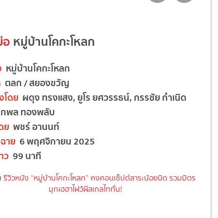
ย่อ
หมู่บ้านโคกะโหลก
ง
หมู่บ้านโคกะโหลก
ท
ตลก / สยองขวัญ
ดงโดย
ผดุง ทรงแสง, ยูโร ยศวรรธน์, กรรชัย กำเนิด
 กพล ทองพลับ
โดย
พชร์ อานนท์
ฉาย
6 พฤศจิกายน 2025
าว
99 นาที
น
รีวิวหนัง
“
หมู่บ้านโคกะโหลก
”
คงคอนเซ็ปต์สาระน้อยนิด รวมมิตร
มุกเฮฮาไฝว้ผีสเกลไททั่น
!