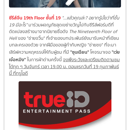
ซีรีส์จีน 19th Floor ชั้นที่ 19
"...แล้วคุณล่ะ? อยากรู้มั้ยว่าที่ชั้น
19 มีอะไร"
มาร่วมผจญภัยสุดเขย่าขวัญไปกับซีรีส์ฟอร์มดีที่
ดัดแปลงสร้างมาจากนิยายชื่อดัง
The Nineteenth Floor of
Hell
ของ "ช่ายจวิ้น" ที่เจ้าของบทประพันธ์ยังมารับหน้าที่เขียน
บทละครเองด้วย จากฝีมือของผู้กำกับหญิง "ช่ายชง" ที่จะมา
"ซุนเฉียน"
"เว่ย
เสิร์ฟความหฤหรรษ์ให้กับผู้ชม ที่มี
โคจรมาเจอ
เจ๋อหมิง"
ในการฝ่าด่านครั้งนี้
จงพึงระวังและเตรียมติดตามชม
ได้ทุก ๆ วันจันทร์ เวลา 19.00 น. ตอนแรกวันที่ 19 กุมภาพันธ์
นี้ ที่ทรูไอดี