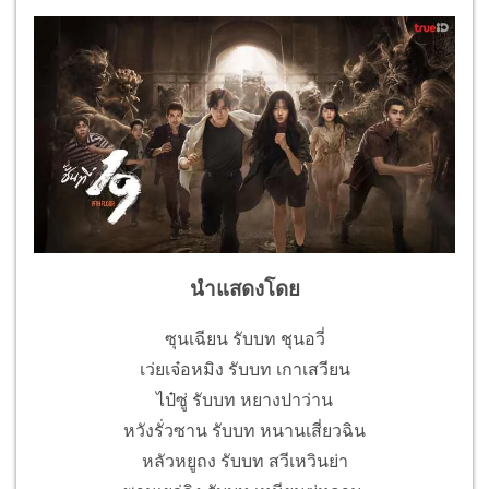
นำแสดงโดย
ซุนเฉียน รับบท ชุนอวี่
เว่ยเจ๋อหมิง รับบท เกาเสวียน
ไป๋ซู่ รับบท หยางปาว่าน
หวังรั่วซาน รับบท หนานเสี่ยวฉิน
หลัวหยูถง รับบท สวีเหวินย่า