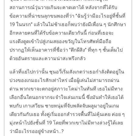
สถานการณ์วุ่นวายเกินจะคาดเดาได้ หลังจากที่ได้รับ
ข้อความที่น่าขนลุกขนพองที่ว่า "ฉันรู้ว่ามีอะไรอยู่ที่ชั้นที่
19 ในนรก" แล้วในไม่ช้าเธอก็พบว่ายังมีเพื่อน ๆ นักศึกษา
อีกหลายคนที่ได้รับข้อความเดียวกันนี้ ก่อนที่เธอจะ
แรงดึงดูดเข้าไปสู่เกมสยองขวัญในโทรศัพท์มือถือ
ปรากฏให้เห็นอาคารที่ชื่อว่า "ตึกผีสิง" ที่ทุก ๆ ชั้นเต็มไป
ด้วยอันตรายและความน่าสะพรึงกลัว
แล้วที่แย่ไปกว่านั้น ชุนอวี่เริ่มสังเกตว่าเธอกำลังติดอยู่ใน
บ่วงของเกมอะไรสักเท่าไหร่ เมื่อผู้เล่นไม่สามารถผ่าน
ด่าน พวกเขาจะตกอยู่สภาวะโคม่าในทันที เธอไม่มีทาง
เลือกอื่นใดนอกจากจะจำใจเล่นเกมนี้ ซึ่งมันทำให้เธอได้
พบกับ เกาเสวียน ชายหนุ่มที่จับพลัดจับผลูมาอยู่ในเกม
เดียวกันกับเธอ ทั้งคู่เริ่มออกสำรวจพื้นที่ไม่คุ้นเคย ค่อย ๆ
มุ่งหน้าไปยังชั้นที่ 19 โดยที่พวกเขาไม่มีทางล่วงรู้ได้เลย
ว่ามีอะไรรออยู่ข้างหน้า...?