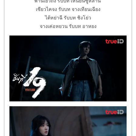
พานเยว่ถิง รับบท เหนียนซู่หลาน
เซียวไคจง รับบท จางเทียนเฉียง
ไต้หย่าฉี รับบท ชิงโย่ว
จางเค่อหยวน รับบท อาหยง