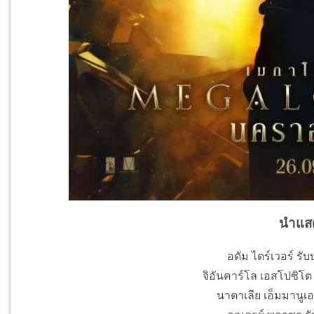
นำแส
อดัม ไดร์เวอร์ รับ
จิอันคาร์โล เอสโปซิโต
นาตาเลีย เอ็มมานูเอล