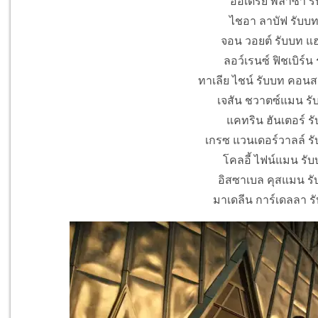
ออเดรย์ พลาซา รั
ไชอา ลาบัฟ รับบท
จอน วอยต์ รับบท แฮม
ลอว์เรนซ์ ฟิชเบิร์น
ทาเลีย ไชน์ รับบท คอนส
เจสัน ชวาตซ์แมน รั
แคทริน ฮันเตอร์ ร
เกรซ แวนเดอร์วาลล์ รั
โคลอี้ ไฟน์แมน รับ
อิสซาเบล คุสแมน รั
มาเดลีน การ์เดลลา รั