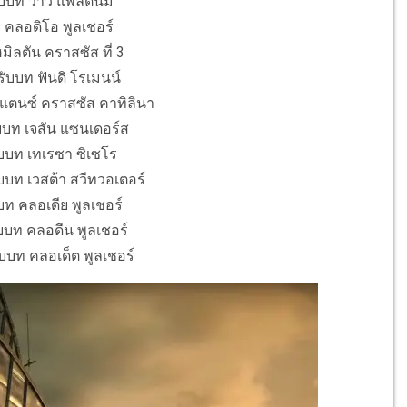
บบท ว้าว แพลตินัม
 คลอดิโอ พูลเชอร์
ิลตัน คราสซัส ที่ 3
 รับบท ฟันดิ โรเมนน์
แตนซ์ คราสซัส คาทิลินา
บบท เจสัน แซนเดอร์ส
ับบท เทเรซา ซิเซโร
บบท เวสต้า สวีทวอเตอร์
บท คลอเดีย พูลเชอร์
บบท คลอดีน พูลเชอร์
บบท คลอเด็ต พูลเชอร์