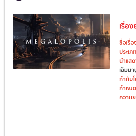
เรื่อง
ชื่อเรื่
ประเภ
นำแสด
เอ็มมา
กำกับ
กำหนด
ความย