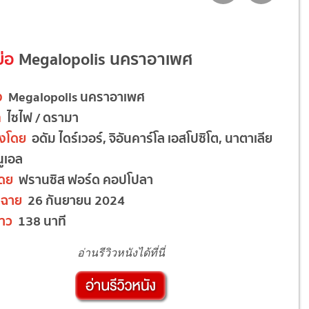
ย่อ
Megalopolis
นคราอาเพศ
อง
Megalopolis
นคราอาเพศ
ท
ไซไฟ / ดรามา
งโดย
อดัม ไดร์เวอร์, จิอันคาร์โล เอสโปซิโต, นาตาเลีย
นูเอล
โดย
ฟรานซิส ฟอร์ด คอปโปลา
ฉาย
26 กันยายน 2024
าว
138 นาที
อ่านรีวิวหนังได้ที่นี่