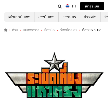
TH
เข้าสู่ระบบ
หน้าแรกบันเทิง
ข่าวบันเทิง
ข่าวละคร
ข่าวหนัง
รี
อ่าน
บันเทิงดารา
เรื่องย่อ
เรื่องย่อละคร
เรื่องย่อ ระเบิด
เที่ยงแถวตรง