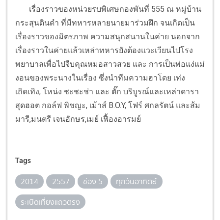
เรื่องราวของหน่วยรบพิเศษกองพันที่ 555 ณ หมู่บ้าน
กระสุนดินดำ ที่มีทหารหลายนายมาร่วมฝึก จนเกิดเป็น
เรื่องราวของมิตรภาพ ความสนุกสนานในค่าย นอกจาก
เรื่องราวในค่ายแล้วเหล่าทหารยังต้องแวะเวียนไปโรง
พยาบาลเพื่อไปจีบคุณหมอสาวสวย และ การเป็นพ่อแง่แม่
งอนของพระนางในเรื่อง ซึ่งนำทีมความฮาโดย เท่ง
เถิดเทิง, โหน่ง ชะชะช่า และ ตั๊ก บริบูรณ์และเหล่าดารา
สุดฮอต กอล์ฟ พิชญะ, เม้าส์ B.O.Y, โฟร์ ศกลรัตน์ และส้ม
มารี,มนตรี เจนอักษร,เมย์ เฟื้องอารมย์
Tags
2014
2557
ช่อง 5
ทุกวันอาทิตย์
ระเบิดเที่ยงแถวตรง