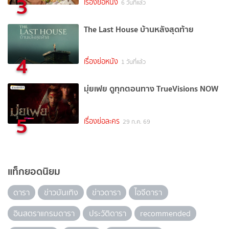
3
เรื่องย่อหนัง
6 วันที่แล้ว
The Last House บ้านหลังสุดท้าย
4
เรื่องย่อหนัง
1 วันที่แล้ว
มุ่ยเฟย ดูทุกตอนทาง TrueVisions NOW
5
เรื่องย่อละคร
29 ก.ค. 69
แท็กยอดนิยม
ดารา
ข่าวบันเทิง
ข่าวดารา
ไอจีดารา
อินสตราแกรมดารา
ประวัติดารา
recommended