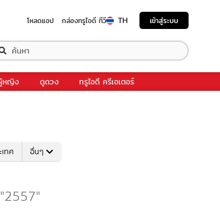
TH
เข้าสู่ระบบ
โหลดแอป
กล่องทรูไอดี ทีวี
ผู้หญิง
ดูดวง
ทรูไอดี ครีเอเตอร์
ระเทศ
อื่นๆ
บ "2557"