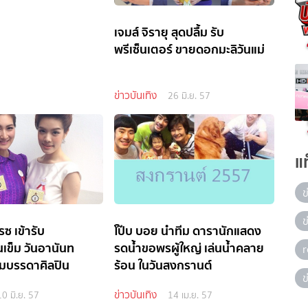
เจมส์ จิรายุ สุดปลื้ม รับ
พรีเซ็นเตอร์ ขายดอกมะลิวันแม่
ข่าวบันเทิง
26 มิ.ย. 57
แ
ข
ข
ซ เข้ารับ
โป๊บ บอย นำทีม ดารานักแสดง
เข็ม วันอานันท
รดน้ำขอพรผู้ใหญ่ เล่นน้ำคลาย
อมบรรดาศิลปิน
ร้อน ในวันสงกรานต์
ข
ข่าวบันเทิง
10 มิ.ย. 57
14 เม.ย. 57