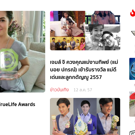
เจมส์ จิ ควงคุณแม่งามทิพย์ (แม่
บอย ปกรณ์) เข้ารับรางวัล แม่ดี
เด่นและลูกกตัญญู 2557
ข่าวบันเทิง
12 ส.ค. 57
 TrueLife Awards