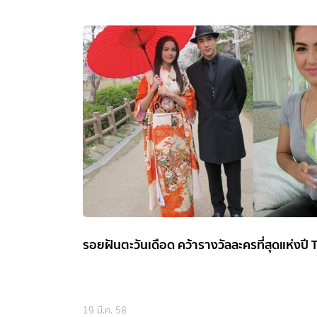
รอยฝันตะวันเดือด คว้ารางวัลละครที่สุดแห่งปี
19 มี.ค. 58