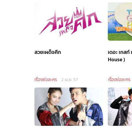
สวยเผด็จศึก
เดอะ เกสท์ 
House )
เรื่องย่อละคร
เรื่องย่อละคร
2 เม.ย. 57