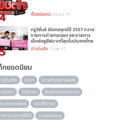
4
เรื่องย่อละคร
14 ม.ค. 57
ทรูวิชั่นส์ เปิดกลยุทธ์ปี 2557 กวาด
รายการถ่ายทอดสด และรายการ
เอ็กซ์คลูซีฟมากที่สุดในประเทศไทย
5
ข่าวบันเทิง
3 ก.พ. 57
ท็กยอดนิยม
่าวบันเทิง
ดารา
ข่าวสารวงการหนัง
่าวดารา
ไอจีดารา
อินสตราแกรมดารา
recommended
ประวัติดารา
่าวสารวงการซีรีส์
trueidstory