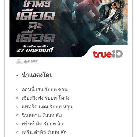
นำแสดงโดย
ดอนนี่ เยน รับบท ชาน
เซียะถิงฟง รับบท โหว่ง
แพทริค แตม รับบท หยุน
ฉินหลาน รับบท ลัม
พรินซ์ มัค รับบท ฉิว
เหริน ต๋าหัว รับบท ล๊ก