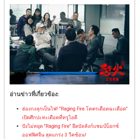
อ่านข่าวที่เกี่ยวข้อง:
ฮ่องกงลุกเป็นไฟ! "Raging Fire โคตรเดือดฉะเดือด"
เปิดศึกปะทะเดือดที่ทรูไอดี
ปังไม่หยุด "Raging Fire" ยึดบัลลังก์แชมป์บ็อกซ์
ออฟฟิศจีน สุดแกร่ง 3 วีคซ้อน!