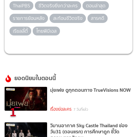
ThaiPBS
ชีวิตจริงยิ่งกว่าละคร
ตอนล่าสุด
รายการย้อนหลัง
สะท้อนชีวิตจริง
สารคดี
เรียลลี้ตี้
ไทยพีบีเอส
ยอดนิยมในตอนนี้
มุ่ยเฟย ดูทุกตอนทาง TrueVisions NOW
1
เรื่องย่อละคร
7 วันที่แล้ว
วิมานอากาศ Sky Castle Thailand ช่อง
วัน31 (ตอนแรก) การศึกษาถูก ชี้วัด