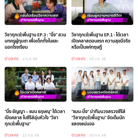
วิชาทุก(ข์)พื้นฐาน EP.3 : "นิ้ง" สวม
วิชาทุก(ข์)พื้นฐาน EP.1 : ได้เวลา
บทครูผู้ทุมเท เพื่อเด็กทั้งในและ
เปิดคลาสตอนแรก ความสุขมีจริง
นอกโรงเรียน
หรือเป็นแค่ทฤษฏี
ข่าวละคร
ข่าวละคร
2 ต.ค. 68
28 ก.ย. 68
"นิ้ง ชัญญา – แมน ธฤษณุ" ได้เวลา
"แมน-นิ้ง" นำทีมบวงสรวงซีรีส์
เปิดคลาส ในซีรีส์อุ่นหัวใจ "วิชา
"วิชาทุก(ข์)พื้นฐาน" จัดเต็มนัก
ทุก(ข์)พื้นฐาน"
แสดงแน่นจอ
ข่าวละคร
ข่าวละคร
22 ก.ย. 68
20 ก.ค. 68