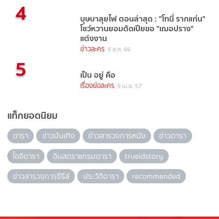
4
บุษบาลุยไฟ ตอนล่าสุด : "โทนี่ รากแก่น"
โชว์หวานยอมตัดเปียขอ "เฌอปราง"
แต่งงาน
ข่าวละคร
9 ส.ค. 66
5
เป็น อยู่ คือ
เรื่องย่อละคร
9 เม.ย. 57
แท็กยอดนิยม
ดารา
ข่าวบันเทิง
ข่าวสารวงการหนัง
ข่าวดารา
ไอจีดารา
อินสตราแกรมดารา
trueidstory
ข่าวสารวงการซีรีส์
ประวัติดารา
recommended