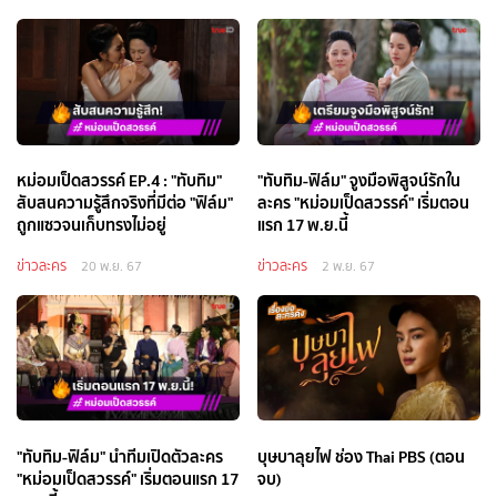
หม่อมเป็ดสวรรค์ EP.4 : "ทับทิม"
"ทับทิม-ฟิล์ม" จูงมือพิสูจน์รักใน
สับสนความรู้สึกจริงที่มีต่อ "ฟิล์ม"
ละคร "หม่อมเป็ดสวรรค์" เริ่มตอน
ถูกแซวจนเก็บทรงไม่อยู่
แรก 17 พ.ย.นี้
ข่าวละคร
ข่าวละคร
20 พ.ย. 67
2 พ.ย. 67
"ทับทิม-ฟิล์ม" นำทีมเปิดตัวละคร
บุษบาลุยไฟ ช่อง Thai PBS (ตอน
"หม่อมเป็ดสวรรค์" เริ่มตอนแรก 17
จบ)