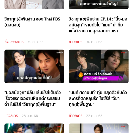
วิชาทุก(ข์)พื้นฐาน ช่อง Thai PBS
วิชาทุก(ข์)พื้นฐาน EP.14 : "นิ้ง-มอ
(ตอนจบ)
สมัดจุก" หายตัวไป "แมน" นำทีม
แก๊งวิชาความสุขออกตามหา
เรื่องย่อละคร
ข่าวละคร
30 ต.ค. 68
30 ต.ค. 68
"มอสมัดจุก" ปลื้ม เล่นซีรีส์เต็มตัว
"นนท์ ศดานนท์" ทุ่มเทสุดตัวกับตัว
เรื่องแรกเจองานหิน แต่กระแสชม
ละครที่ตกหลุมรัก ในซีรีส์ "วิชา
ฉ่ำ ในซีรีส์ "วิชาทุก(ข์)พื้นฐาน"
ทุก(ข์)พื้นฐาน"
ข่าวละคร
ข่าวละคร
28 ต.ค. 68
22 ต.ค. 68