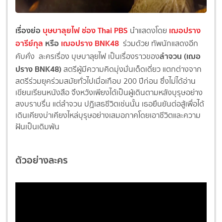
เรื่องย่อ
บุษบาลุยไฟ ช่อง Thai PBS
เฌอปราง
นำแสดงโดย
อารีย์กุล
หรือ
เฌอปราง BNK48
ร่วมด้วย ทัพนักแสดงอีก
ลำจวน (เฌอ
คับคั่ง ละครเรื่อง บุษบาลุยไฟ เป็นเรื่องราวของ
ปราง BNK48)
สตรีผู้มีความคิดมุ่งมั่นเด็ดเดี่ยว แตกต่างจาก
สตรีร่วมยุคร่วมสมัยทั่วไปเมื่อเกือบ 200 ปีก่อน ซึ่งไม่ได้อ่าน
เขียนเรียนหนังสือ จึงหวังเพียงได้เป็นผู้เดินตามหลังบุรุษอย่าง
สงบราบรื่น แต่ลำจวน ปฏิเสธชีวิตเช่นนั้น เธอยืนยันต่อสู้เพื่อได้
เดินเคียงบ่าเคียงไหล่บุรุษอย่างเสมอภาคโดยเอาชีวิตและความ
ฝันเป็นเดิมพัน
ตัวอย่างละคร