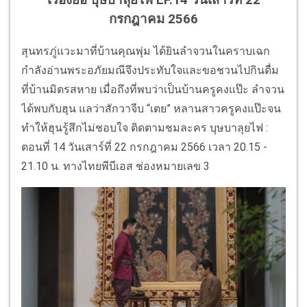
กรกฎาคม 2566
สุนทรภู่แวะมาที่บ้านคุณพุ่ม ได้ยินลำจวนในคราบเฉก
กำลังอ่านพระอภัยมณีจึงประทับใจและขอชวนไปกินดื่ม
ที่บ้านมิตรสหาย เมื่อถึงที่พบว่าเป็นบ้านครูคงแป๊ะ ลำจวน
ได้พบกับฮุน แลว่าสักวาจีบ “เตย” หลานสาวครูคงแป๊ะจน
ทำให้ฮุนรู้สึกไม่ชอบใจ ติดตามชมละคร บุษบาลุยไฟ :
ตอนที่ 14 วันเสาร์ที่ 22 กรกฎาคม 2566 เวลา 20.15 -
21.10 น. ทางไทยพีบีเอส ช่องหมายเลข 3