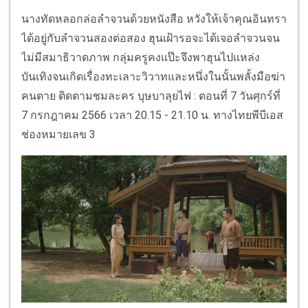
นางทัดหลอกล่อลำจวนด้วยหนังสือ หวังให้เจ้าคุณอินทรา
ได้อยู่กับลำจวนสองต่อสอง ฮุนเฝ้ารอจะได้เจอลำจวนจน
ไม่มีสมาธิวาดภาพ กลุ่มครูคงแป๊ะจึงพาฮุนไปแหล่ง
บันเทิงจนเกิดเรื่องทะเลาะวิวาทและหนึ่งในนั้นพลั้งมือฆ่า
คนตาย ติดตามชมละคร บุษบาลุยไฟ : ตอนที่ 7 วันศุกร์ที่
7 กรกฎาคม 2566 เวลา 20.15 - 21.10 น. ทางไทยพีบีเอส
ช่องหมายเลข 3