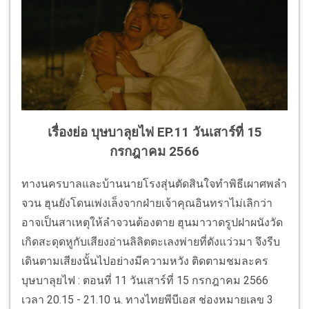
เรื่องย่อ บุษบาลุยไฟ EP.11 วันเสาร์ที่ 15
กรกฎาคม 2566
ทางนครบาลและบ้านนายโรงสุ่นตัดสินใจทำพิธีเผาศพลำ
จวน ฮุนยังโดนเพ่งเล็งจากฝ่ายเจ้าคุณอินทราไม่เลิกว่า
อาจเป็นสาเหตุให้ลำจวนต้องตาย ฮุนมาวาดรูปฝาผนังวัด
เกิดสะดุดหูกับเสียงอ่านลิลิตตะเลงพ่ายที่ดังแว่วมา จึงรีบ
เดินตามเสียงนั้นไปอย่างมีความหวัง ติดตามชมละคร
บุษบาลุยไฟ : ตอนที่ 11 วันเสาร์ที่ 15 กรกฎาคม 2566
เวลา 20.15 - 21.10 น. ทางไทยพีบีเอส ช่องหมายเลข 3