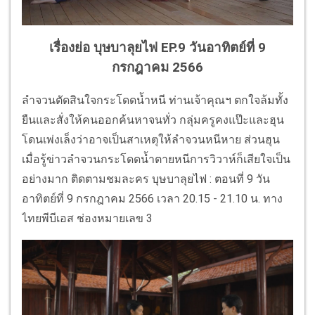
เรื่องย่อ บุษบาลุยไฟ EP.9 วันอาทิตย์ที่ 9
กรกฎาคม 2566
ลำจวนตัดสินใจกระโดดน้ำหนี ท่านเจ้าคุณฯ ตกใจล้มทั้ง
ยืนและสั่งให้คนออกค้นหาจนทั่ว กลุ่มครูคงแป๊ะและฮุน
โดนเพ่งเล็งว่าอาจเป็นสาเหตุให้ลำจวนหนีหาย ส่วนฮุน
เมื่อรู้ข่าวลำจวนกระโดดน้ำตายหนีการวิวาห์ก็เสียใจเป็น
อย่างมาก ติดตามชมละคร บุษบาลุยไฟ : ตอนที่ 9 วัน
อาทิตย์ที่ 9 กรกฎาคม 2566 เวลา 20.15 - 21.10 น. ทาง
ไทยพีบีเอส ช่องหมายเลข 3