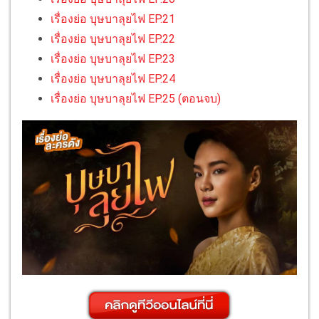
เรื่องย่อ บุษบาลุยไฟ EP.21
เรื่องย่อ บุษบาลุยไฟ EP.22
เรื่องย่อ บุษบาลุยไฟ EP.23
เรื่องย่อ บุษบาลุยไฟ EP.24
เรื่องย่อ บุษบาลุยไฟ EP.25 (ตอนจบ)