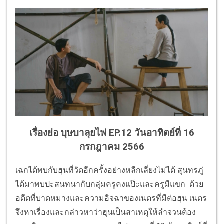
เรื่องย่อ บุษบาลุยไฟ EP.12 วันอาทิตย์ที่ 16
กรกฎาคม 2566
เฉกได้พบกับฮุนที่วัดอีกครั้งอย่างหลีกเลี่ยงไม่ได้ สุนทรภู่
ได้มาพบปะสนทนากับกลุ่มครูคงแป๊ะและครูมีแขก ด้วย
อดีตที่บาดหมางและความอิจฉาของเนตรที่มีต่อฮุน เนตร
จึงหาเรื่องและกล่าวหาว่าฮุนเป็นสาเหตุให้ลำจวนต้อง