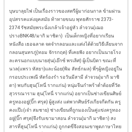
บุษบาลุยไฟ เป็นเรื่องราวของสตรีผู้มาก่อนกาล ข้ามผ่าน
อุปสรรคแห่งยุคสมัย ท้าทายขนบ พุทธศักราช 2373-
2374 รัชสมัยพระนั่งเกล้าเจ้าอยู่หัว ลำจวน(เฌอ
ปรางBNK48/มากิ มาชิดา) เป็นเด็กหญิงที่อยากเรียน
หนังสือ เธอฉลาด จดจำกลอนและแต่งได้ด้วยวิธีเลียนจาก
กลอนสุนทรภู่(ทอม จักรกฤต) ที่เคยฟัง อยากเป็นนายโรง
ละครนอกแบบนายสุ่น(เอ๊กซ์ พรเลิศ) ผู้เป็นบิดา ขณะที่
นวล(แพรว หัสยา)และน้อย(พิม ลัทธ์กมล) พี่ๆผู้หญิงอยู่ใน
กรอบประเพณี หัดร้องรำ รอวันมีสามี ลำจวน(มากิ มาชิ
ดา) พบกับฮุน(โทนี่ รากแก่น) หนุ่มจีนกำพร้าต่ำต้อยที่วัด
สุวรรณาราม ฮุน(โทนี่ รากแก่น) อยากเป็นช่างเขียนศิษย์
ครูทองอยู่(บิ๊ก ศรุต) ผู้สูงส่ง แต่พวกศิษย์รังเกียจกีดกัน ครู
คงแป๊ะ(เจ๋า สมชาย) ช่างเขียนที่ถูกมองเป็นคู่แข่งครูทอง
อยู่(บิ๊ก ศรุต)จึงรับเขามาสอน ลำจวน(มากิ มาชิดา) สง
สารที่ฮุน(โทนี่ รากแก่น) ถูกกดขี่จึงสอนเขาพูดภาษาไทย