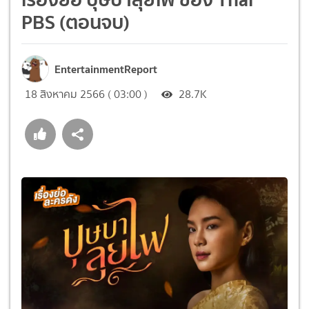
PBS (ตอนจบ)
EntertainmentReport
18 สิงหาคม 2566 ( 03:00 )
28.7K