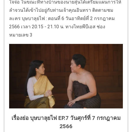
ใจจ่อ ในขณะที่ทางบ้านของนายสุ่นได้เตรียมแผนการให้
ลำจวนได้เข้าไปอยู่กับท่านเจ้าคุณอินทรา ติดตามชม
ละคร บุษบาลุยไฟ : ตอนที่ 6 วันอาทิตย์ที่ 2 กรกฎาคม
2566 เวลา 20.15 - 21.10 น. ทางไทยพีบีเอส ช่อง
หมายเลข 3
เรื่องย่อ บุษบาลุยไฟ EP.7 วันศุกร์ที่ 7 กรกฎาคม
2566