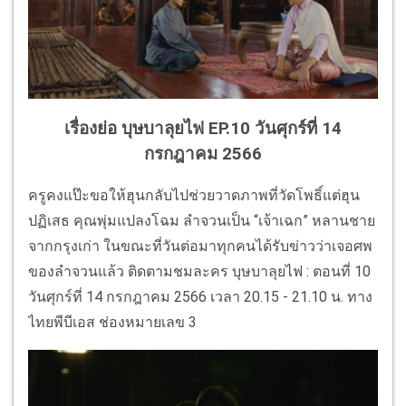
เรื่องย่อ บุษบาลุยไฟ EP.10 วันศุกร์ที่ 14
กรกฎาคม 2566
ครูคงแป๊ะขอให้ฮุนกลับไปช่วยวาดภาพที่วัดโพธิ์แต่ฮุน
ปฏิเสธ คุณพุ่มแปลงโฉม ลำจวนเป็น “เจ้าเฉก” หลานชาย
จากกรุงเก่า ในขณะที่วันต่อมาทุกคนได้รับข่าวว่าเจอศพ
ของลำจวนแล้ว ติดตามชมละคร บุษบาลุยไฟ : ตอนที่ 10
วันศุกร์ที่ 14 กรกฎาคม 2566 เวลา 20.15 - 21.10 น. ทาง
ไทยพีบีเอส ช่องหมายเลข 3