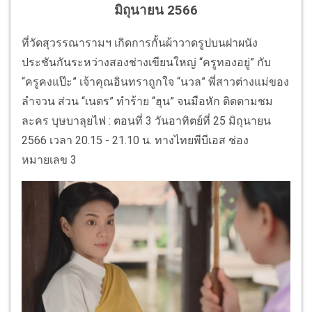
มิถุนายน 2566
ที่วัดสุวรรณารามฯ เกิดการกั้นผ้าวาดรูปบนฝาผนัง
ประชันกันระหว่างสองช่างเขียนใหญ่ “ครูทองอยู่” กับ
“ครูคงแป๊ะ” เจ้าคุณอินทราถูกใจ “นวล” พี่สาวต่างแม่ของ
ลำจวน ส่วน “เนตร” ทำร้าย “ฮุน” จนมือหัก ติดตามชม
ละคร บุษบาลุยไฟ : ตอนที่ 3 วันอาทิตย์ที่ 25 มิถุนายน
2566 เวลา 20.15 - 21.10 น. ทางไทยพีบีเอส ช่อง
หมายเลข 3