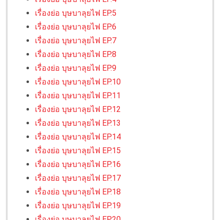
เรื่องย่อ บุษบาลุยไฟ EP.5
เรื่องย่อ บุษบาลุยไฟ EP.6
เรื่องย่อ บุษบาลุยไฟ EP.7
เรื่องย่อ บุษบาลุยไฟ EP.8
เรื่องย่อ บุษบาลุยไฟ EP.9
เรื่องย่อ บุษบาลุยไฟ EP.10
เรื่องย่อ บุษบาลุยไฟ EP.11
เรื่องย่อ บุษบาลุยไฟ EP.12
เรื่องย่อ บุษบาลุยไฟ EP.13
เรื่องย่อ บุษบาลุยไฟ EP.14
เรื่องย่อ บุษบาลุยไฟ EP.15
เรื่องย่อ บุษบาลุยไฟ EP.16
เรื่องย่อ บุษบาลุยไฟ EP.17
เรื่องย่อ บุษบาลุยไฟ EP.18
เรื่องย่อ บุษบาลุยไฟ EP.19
เรื่องย่อ บุษบาลุยไฟ EP.20