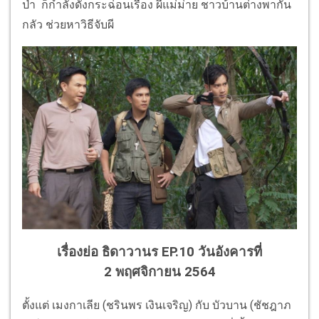
ป่า ก็กำลังดังกระฉ่อนเรื่อง ผีแม่ม่าย ชาวบ้านต่างพากัน
กลัว ช่วยหาวิธีจับผี
เรื่องย่อ ธิดาวานร EP.10 วันอังคารที่
2 พฤศจิกายน 2564
ตั้งแต่ เมงกาเลีย (ชรินพร เงินเจริญ) กับ บัวบาน (ชัชฎาภ