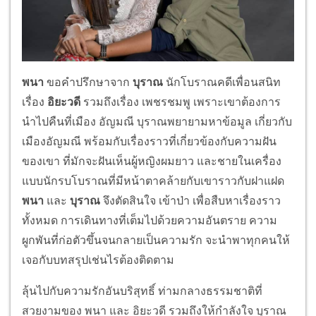
พนา
ขอคำปรึกษาจาก
บุราณ
นักโบราณคดีเพื่อนสนิท
เรื่อง
อิยะวดี
รวมถึงเรื่อง เพชรชมพู เพราะเขาต้องการ
นำไปคืนที่เมือง อัญมณี บุราณพยายามหาข้อมูล เกี่ยวกับ
เมืองอัญมณี​ พร้อมกับเรื่องราวที่เกี่ยวข้องกับความฝัน
ของเขา ที่มักจะฝันเห็นผู้หญิงผมยาว และชายในเครื่อง
แบบนักรบโบราณที่มีหน้าตาคล้ายกับเขาราวกับฝาแฝด
พนา
และ
บุราณ
จึงตัดสินใจ เข้าป่า เพื่อสืบหาเรื่องราว
ทั้งหมด การเดินทางที่เต็มไปด้วยความอันตราย ความ
ผูกพันที่ก่อตัวขึ้นจนกลายเป็นความรัก จะนำพาทุกคนให้
เจอกับบทสรุปเช่นไรต้องติดตาม
ลุ้นไปกับความรักอันบริสุทธิ์ ท่ามกลางธรรมชาติที่
สวยงามของ พนา และ อิยะวดี รวมถึงให้กำลังใจ บุราณ