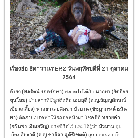
เรื่องย่อ ธิดาวานร EP.2 วันพฤหัสบดีที่ 21 ตุลาคม
2564
ดำรง (
พลรัตน์ รอดรักษา
)
พลาดไปได้กับ
นาถยา (
รัตติกร
ขุนโสม
)
ม่ายสาวที่มีลูกติดคือ
เอมฤดี (ด.ญ.
ธัญญลักษณ์
เขียวเกลี้ยง
)
นาถยา
เลยคิดฆ่า
บัวบาน (
ชัชฎาภรณ์ ธนัน
ทา
)
ตัดสายเบรคทำให้รถตกหน้าผา โชคดีที่
ทรายคำ
(
ชรินพร เงินเจริญ
)
ช่วยชีวิตไว้ และได้รู้ว่า
บัวบาน
ชุบ
เลี้ยง
อิยะวดี (ด.ญ.
ชาลิสา คูคีรีเขตต์
)
ลูกสาวเธอ แล้ว