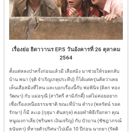
เรื่องย่อ ธิดาวานร EP.5 วันอังคารที่ 26 ตุลาคม
2564
ตั้งแต่หลงป่าครั้งก่อนแล้วมี เสือสมิง มาช่วยให้รอดกลับ
บ้าน พนา (จุติ จำเริญเกตุประทีป) ก็ได้แต่ครุ่นคิดว่าเคย
เห็นเสือสมิงที่ไหน และบอกเรื่องนี้กับ พ่อพินิจ (ดิลก ทอง
วัฒนา) กับ แม่อรุณี (สาวิตรี สามิภักดิ์) แต่ไม่ค่อยอยาก
เชื่อเรื่องเหนือธรรมชาติ ขณะที่บ้าน ดำรง (พลรัตน์ รอด
รักษา) ก็มี ละเอ (กุสุมา ตันสกุล) คอยทำพิธีเรียกหา คุณ
หนูเมงกาเลีย (ชรินพร เงินเจริญ) กับ บัวบาน (ชัชฎาภรณ์
ธนันทา) ที่หายตัวปริศนาไปเมื่อ 10 ปีก่อน นาถยา (รัตติ