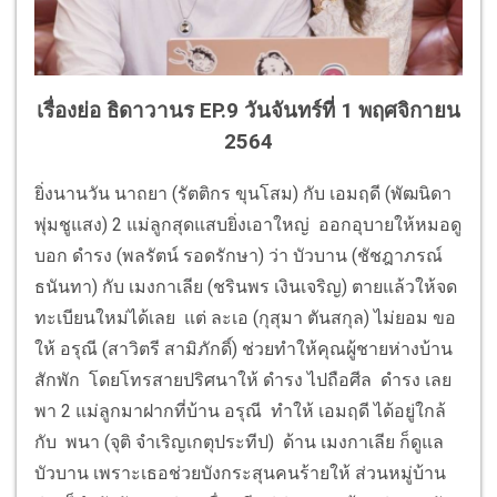
เรื่องย่อ ธิดาวานร EP.9 วันจันทร์ที่ 1 พฤศจิกายน
2564
ยิ่งนานวัน นาถยา (รัตติกร ขุนโสม) กับ เอมฤดี (พัฒนิดา
พุ่มชูแสง) 2 แม่ลูกสุดแสบยิ่งเอาใหญ่ ออกอุบายให้หมอดู
บอก ดำรง (พลรัตน์ รอดรักษา) ว่า บัวบาน (ชัชฎาภรณ์
ธนันทา) กับ เมงกาเลีย (ชรินพร เงินเจริญ) ตายแล้วให้จด
ทะเบียนใหม่ได้เลย แต่ ละเอ (กุสุมา ตันสกุล) ไม่ยอม ขอ
ให้ อรุณี (สาวิตรี สามิภักดิ์) ช่วยทำให้คุณผู้ชายห่างบ้าน
สักพัก โดยโทรสายปริศนาให้ ดำรง ไปถือศีล ดำรง เลย
พา 2 แม่ลูกมาฝากที่บ้าน อรุณี ทำให้ เอมฤดี ได้อยู่ใกล้
กับ พนา (จุติ จำเริญเกตุประทีป) ด้าน เมงกาเลีย ก็ดูแล
บัวบาน เพราะเธอช่วยบังกระสุนคนร้ายให้ ส่วนหมู่บ้าน