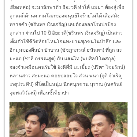
เสียงหล่อ) จะมาลักพาตัว อิยะวดี ทำให้ แม่มา ต้องสู้เพื่อ
ลูกแต่ก็ต้านความโลภของมนุษย์ใจร้ายไม่ได้ เสือสมิง
ทรายคำ (ชรินพร เงินเจริญ) เลยต้องออกโรงปกป้อง
ลูกสาว ผ่านไป 10 ปี อิยะวดี(ชรินพร เงินเจริญ) เป็นสาว
เต็มตัวใช้ชีวิตห้อยโหนโจนทะยานซุกซนในป่าลึก และ
อีกมุมของผืนป่า บัวบาน (ชัชฎาภรณ์ ธนันทา) ที่ถูก สะ
มะแอ (ชาลี กรรณสูต) กับ แสนไท (พบศิลป์ โตสกุล)
จองจำเหมือนคนรับใช้ ยังดีที่มี มะเมี้ยะ (ปริตา ไชยรักษ์)
หลานสาว สะมะแอ คอยปลอบใจ ส่วน พนา (จุติ จำเริญ
เกตุประทีป) ที่โตเป็นหนุ่ม นึกสนุกชวน บุราณ (ณศรันย์
จุมพลวิวัฒน์) เพื่อนซี้เที่ยวป่า