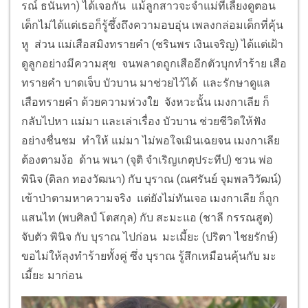
รณ์ ธนันทา) ได้เจอกัน แม้ลูกสาวจะจำแม่ที่เลี้ยงดูตอน
เด็กไม่ได้แต่เธอก็รู้ซึ้งถึงความอบอุ่น เพลงกล่อมเด็กที่คุ้น
หู ส่วน แม่เสือสมิงทรายคำ (ชรินพร เงินเจริญ) ได้แต่เฝ้า
ดูลูกอย่างมีความสุข จนพลาดถูกเสืออีกตัวบุกทำร้าย เสือ
ทรายคำ บาดเจ็บ บัวบาน มาช่วยไว้ได้ และรักษาดูแล
เสือทรายคำ ด้วยความห่วงใย จังหวะนั้น เมงกาเลีย ก็
กลับไปหา แม่มา และเล่าเรื่อง บัวบาน ช่วยชีวิตให้ฟัง
อย่างชื่นชม ทำให้ แม่มา ไม่พอใจเมินเฉยจน เมงกาเลีย
ต้องตามง้อ ด้าน พนา (จุติ จำเริญเกตุประทีป) ชวน พ่อ
พินิจ (ดิลก ทองวัฒนา) กับ บุราณ (ณศรันย์ จุมพลวิวัฒน์)
เข้าป่าตามหาความจริง แต่ยังไม่ทันเจอ เมงกาเลีย ก็ถูก
แสนไท (พบศิลป์ โตสกุล) กับ สะมะแอ (ชาลี กรรณสูต)
จับตัว พินิจ กับ บุราณ ไปก่อน มะเมี้ยะ (ปริตา ไชยรักษ์)
ขอไม่ให้ลุงทำร้ายทั้งคู่ ซึ่ง บุราณ รู้สึกเหมือนคุ้นกับ มะ
เมี้ยะ มาก่อน