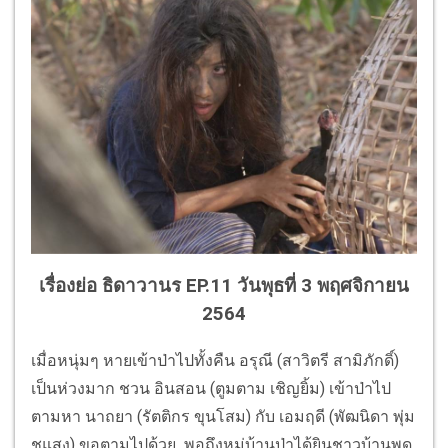
เรื่องย่อ ธิดาวานร EP.11 วันพุธที่ 3 พฤศจิกายน
2564
เมื่อหนุ่มๆ หายเข้าป่าไปทั้งคืน อรุณี (สาวิตรี สามิภักดิ์)
เป็นห่วงมาก ชวน อินสอน (ตูมตาม เชิญยิ้ม) เข้าป่าไป
ตามหา นาถยา (รัตติกร ขุนโสม) กับ เอมฤดี (พัฒนิดา พุ่ม
ชูแสง) ขอตามไปด้วย พอถึงหมู่บ้านป่าได้ยินชาวบ้านพูด