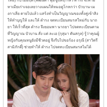
โสม) กับ เอมฤดี (พัฒนิดา พุ่มชูแสง) กลัว ดำรง จะตาม
หาเมียเก่าเจอเลยวางแผนให้หมอดูโกหกว่า บัวบาน-เม
งกาเลีย ตายไปแล้ว แสร้งทำเป็นวิญญาณของทั้งคู่เข้าสิง
ให้ทำบุญให้ และให้ ดำรง จดทะเบียนสมรสใหม่กับ นาถ
ยา ให้เร็วที่สุด ดำรง จึงยอมพา นาถยา ไปจดทะเบียนตาม
ที่วิญญาณ บัวบาน สั่ง แต่ ละเอ (กุสุมา ตันสกุล) รู้ว่าคุณผู้
หญิงกับคุณหนูยังมีชีวตอยู่ จึงรีบไปขอร้อง อรุณี (สาวิตรี
สามิภักดิ์) ช่วยทำให้ ดำรง ไปจดทะเบียนสมรสไม่ได้