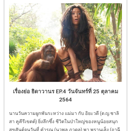
เรื่องย่อ ธิดาวานร EP.4 วันจันทร์ที่ 25 ตุลาคม
2564
นานวันความผูกพันระหว่าง แม่มา กับ อิยะวดี (ด.ญ.ชาลิ
สา คูคีรีเขตต์) ยิ่งลึกซึ้ง ชีวิตในป่าใหญ่ของหนูน้อยสนุก
สุขสันต์จนวันที่ คำรณ (นวพล ภูวดล) พา พรานเส็ง (อาฉี