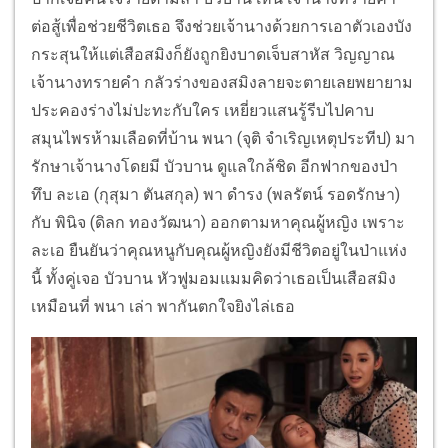
ต่อสู้เพื่อช่วยชีวิตเธอ จึงช่วยเจ้านางด้วยการเอาตัวเองบัง
กระสุนให้แต่เสือสมิงก็ยังถูกยิงบาดเจ็บสาหัส วิญญาณ
เจ้านางทรายคำ กลัวร่างของสมิงลายจะตายเลยพยายาม
ประคองร่างไม่ปะทะกับใคร เหยี่ยวแสนรู้รีบไปคาบ
สมุนไพรห้ามเลือดที่บ้าน พนา (จุติ จำเริญเหตุประทีป) มา
รักษาเจ้านางโดยมี บัวบาน ดูแลใกล้ชิด อีกฟากของป่า
ทึบ ละเอ (กุสุมา ตันสกุล) พา ดำรง (พลรัตน์ รอดรักษา)
กับ พินิจ (ดิลก ทองวัฒนา) ออกตามหาคุณผู้หญิง เพราะ
ละเอ ยืนยันว่าคุณหนูกับคุณผู้หญิงยังมีชีวิตอยู่ในป่าแห่ง
นี้ ทั้งคู่เจอ บัวบาน หัวฟูมอมแมมคิดว่าเธอเป็นเสือสมิง
เหมือนที่ พนา เล่า พากันตกใจยิงไล่เธอ