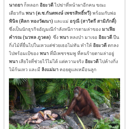
นาถยา
ก็หลอก
อิยะวดี
ไปฆ่าที่หน้าผาอีกคน ขณะ
เดียวกัน
พนา (ด.ช.
กันตพงษ์ เพชรสิทธิ์ทวี
)
พร้อมกับพ่อ
พินิจ (
ดิลก ทองวัฒนา
)
และแม่
อรุณี (
สาวิตรี สามิภักดิ์
)
ซึ่งเป็นนักธุรกิจอัญมณีกำลังหนีการตามล่าของ
มาเฟีย
คำรณ (
นวพล ภูวดล
)
ซึ่ง
พนา
หลงป่า มาเจอ
อิยะวดี
ปีน
กิ่งไม้ที่ยื่นไปในเหวแต่ช่วยเธอไม่ทัน ทำให้
อิยะวดี
ตกลง
ไปพร้อมเป้ของ
พนา
ที่มีเพชรชมพู ที่คนร้ายตามล่าอยู่
พนา
เสียใจที่ช่วยไว้ไม่ได้ แต่ความจริง
อิยะวดี
ไปค้างกิ่ง
ไม้ก้นเหว และมี
ลิงแม่มา
คอยดูแลเหมือนลูก