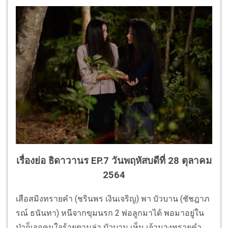
เรื่องย่อ ธิดาวานร EP.7 วันพฤหัสบดีที่ 28 ตุลาคม
2564
เสือสมิงทรายคำ (ชรินพร เงินเจริญ) พา บัวบาน (ชัชฎาภ
รณ์ ธนันทา) หนีจากขุมนรก 2 พ่อลูกมาได้ พอมาอยู่ใน
ป่าก็เจอคนใจร้ายตามล่า บัวบาน เห็น เจ้านางทรายคำ