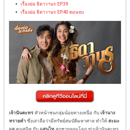
เรื่องย่อ ธิดาวานร EP.39
เรื่องย่อ ธิดาวานร EP.40 ตอนจบ
เจ้านันตะทร
หัวหน้าชนกลุ่มน้อยทางเหนือ กับ
เจ้านาง
ทรายคำ
ซึ่งเล่าลือว่ามีทรัพย์สมบัติมหาศาล ทำให้
สะมะ
แอ
คนสนิท กับ
แสนไท
ลูกชายจอมโลภ ฆ่าเจ้านันตะทร