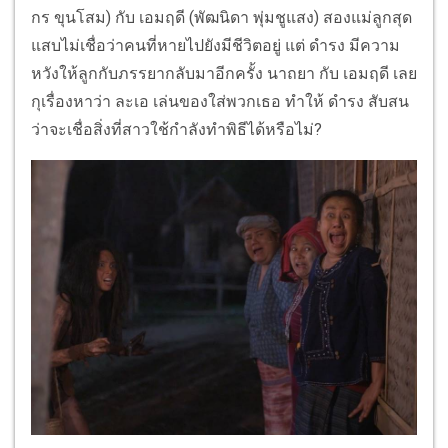
กร ขุนโสม) กับ เอมฤดี (พัฒนิดา พุ่มชูแสง) สองแม่ลูกสุด
แสบไม่เชื่อว่าคนที่หายไปยังมีชีวิตอยู่ แต่ ดำรง มีความ
หวังให้ลูกกับภรรยากลับมาอีกครั้ง นาถยา กับ เอมฤดี เลย
กุเรื่องหาว่า ละเอ เล่นของใส่พวกเธอ ทำให้ ดำรง สับสน
ว่าจะเชื่อสิ่งที่สาวใช้กำลังทำพิธีได้หรือไม่?