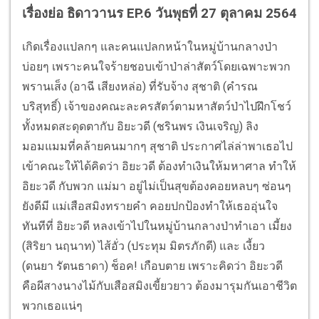
เรื่องย่อ ธิดาวานร EP.6 วันพุธที่ 27 ตุลาคม 2564
เกิดเรื่องแปลกๆ และคนแปลกหน้าในหมู่บ้านกลางป่า
บ่อยๆ เพราะคนใจร้ายชอบเข้าป่าล่าสัตว์โดยเฉพาะพวก
พรานเส็ง (อาฉี เสียงหล่อ) ที่รับจ้าง สุชาติ (คำรณ
บริสุทธิ์) เจ้าของคณะละครสัตว์ตามหาสัตว์ป่าไปฝึกโชว์
ทั้งหมดสะดุดตากับ อิยะวดี (ชรินพร เงินเจริญ) ลิง
มอมแมมที่คล้ายคนมากๆ สุชาติ ประกาศไล่ล่าพาเธอไป
เข้าคณะให้ได้คิดว่า อิยะวดี ต้องทำเงินให้มหาศาล ทำให้
อิยะวดี กับพวก แม่มา อยู่ไม่เป็นสุขต้องคอยหลบๆ ซ่อนๆ
ยังดีมี แม่เสือสมิงทรายคำ คอยปกป้องทำให้เธออุ่นใจ
ทันทีที่ อิยะวดี หลงเข้าไปในหมู่บ้านกลางป่าทำเอา เมี้ยง
(สิริยา นฤนาท) ไส้อั่ว (ประทุม มิตรภักดี) และ เงี้ยว
(ดนยา รัตนธาดา) ช็อค! เกือบตาย เพราะคิดว่า อิยะวดี
คือผีสางนางไม้กับเสือสมิงเขี้ยวยาว ต้องมารุมกันเอาชีวิต
พวกเธอแน่ๆ