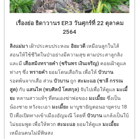
เรื่องย่อ ธิดาวานร EP.3 วันศุกร์ที่ 22 ตุลาคม
2564
ลิงแม่มา
เฝ้าประคบประหงม
อิยะวดี
เหมือนลูกในไส้
สอนให้ใช้ชีวิตในป่าอย่างมีความสุข ตามประสาลูกลิง
และมี
เสือสมิงทรายคำ (
ชรินพร เงินเจริญ
)
คอยเฝ้าดูแล
ห่างๆ ซึ่ง
ทรายคำ
ยอมโดนเสือกิน เพื่อให้
บัวบาน
รอดพ้นจากเสือ ส่วน
บัวบาน
ถูก
สะมะแอ (
ชาลี กรรณ
สูต
)
กับ
แสนไท (
พบศิลป์ โตสกุล
)
จับไปเพื่อให้ดูแล
มะเมี้
ยะ
หลานสาวแท้ๆ ที่ตนเองฆ่าพ่อของ
มะเมี้ยะ
ซึ่งเป็น
น้องชาย หวังจะเอา
มะเมี้ยะ
มาบูชายัญตอนอายุครบ 18
ปี เพื่อเปิดทางเข้าเมืองอัญมณี โดยที่
บัวบาน
แกล้งเป็นใบ้
ไม่ยอมพูด เพื่อให้พวก
สะมะแอ
ยอมให้ดูแล
มะเมี้ยะ
เหมือนคนไม่มีพิษสง