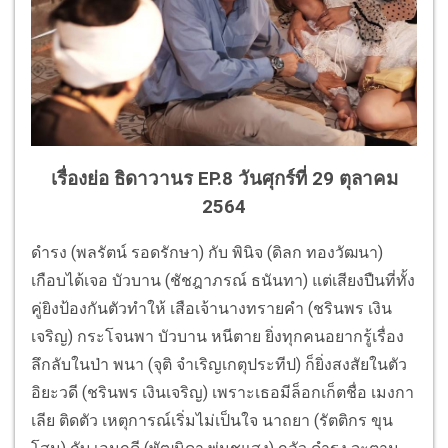
เรื่องย่อ ธิดาวานร EP.8 วันศุกร์ที่ 29 ตุลาคม
2564
ดำรง (พลรัตน์ รอดรักษา) กับ พินิจ (ดิลก ทองวัฒนา)
เกือบได้เจอ บัวบาน (ชัชฎาภรณ์ ธนันทา) แต่เสียงปืนที่ทั้ง
คู่ยิงป้องกันตัวทำให้ เสือเจ้านางทรายคำ (ชรินพร เงิน
เจริญ) กระโจนพา บัวบาน หนีตาย ยิ่งทุกคนอยากรู้เรื่อง
ลึกลับในป่า พนา (จุติ จำเริญเกตุประทีป) ก็ยิ่งสงสัยในตัว
อิยะวดี (ชรินพร เงินเจริญ) เพราะเธอมีล็อกเก็ตชื่อ เมงกา
เลีย ติดตัว เหตุการณ์เริ่มไม่เป็นใจ นาถยา (รัตติกร ขุน