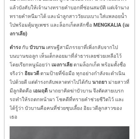
แล้วบังคับให้เจ้านางทรายคำบอกที่ซ่อนสมบัติ แต่เจ้านาง
ทรายคำหนีมาได้ และนำลูกสาววัยแบเบาะใส่แพลอยน้ำ
ไปพร้อมตุ้มหูเพชร และล็อกเก็ตสลักชื่อ
MENGKALIA (เม
งกาเลีย)
ดำรง
กับ
บัวบาน
เศรษฐีสามีภรรยาที่เพิ่งกลับจากไป
บนบานขอลูก เห็นเด็กลอยมาที่ลำธารเลยช่วยเหลือไว้
โดยเรียกหนูน้อยว่า
เมงกาเลีย
ตามล็อกเก็ต พร้อมตั้งชื่อ
จริงว่า
อิยะวดี
ตามป้ายที่ข้อมือ ทุกอย่างกำลังจะดำเนิน
ไปด้วยดี แต่ดำรงกลับพลาดท่าไปได้กับ
นาถยา
ม่ายสาวที่
มีลูกติดคือ
เอมฤดี
นาถยาคิดฆ่าบัวบาน จึงตัดสายเบรก
รถทำให้รถตกหน้าผา โชคดีที่ทรายคำช่วยชีวิตไว้ และ
ได้รู้ว่า บัวบานคือคนที่ช่วยชุบเลี้ยง อิยะวดีลูกสาวของ
เธอ