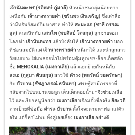
เจ้านันตะทร (
รติพงษ์ ภู่มาลี
)
หัวหน้าชนกลุ่มน้อยทาง
เหนือกับ
เจ้านางทรายคำ (
ชรินพร เงินเจริญ
)
ซึ่งเล่าลือ
ว่ามีทรัพย์สมบัติมหาศาล ทำให้
สะมะแอ (
ชาลี กรรณ
สูต
)
คนสนิทกับ
แสนไท (
พบศิลป์ โตสกุล
)
ลูกชายจอม
โลภฆ่า
เจ้านันตะทร
แล้วบังคับให้
เจ้านางทรายคำ
บอก
ที่ซ่อนสมบัติ แต่
เจ้านางทรายคำ
หนีมาได้ และนำลูกสาว
วัยแบเบาะใส่แพลอยน้ำไปพร้อมตุ้มหูเพชร-ล็อกเก็ตสลัก
ชื่อ
MENGKALIA (เมงกาเลีย)
แล้วแยกย้ายกันหนีกับ
ละเอ (
กุสุมา ตันสกุล
)
สาวใช้
ดำรง (
พลรัตน์ รอดรักษา
)
กับ
บัวบาน (
ชัชฎาภรณ์ ธนันทา
)
เศรษฐีสามีภรรยาที่
กลับจากไปบนบานขอลูก เห็นเด็กลอยน้ำมาจึงช่วยเหลือ
ไว้ และเรียกหนูน้อยว่า
เมงกาเลีย
พร้อมตั้งชื่อจริง
อิยะวดี
ตามป้ายที่ข้อมือ
ดำรง-บัวบาน
ตั้งใจจะตามหาพ่อ-แม่ตัว
จริง แต่ก็หาไม่พบ ทั้งคู่เลยเลี้ยง
เมงกาเลีย
อย่างดี