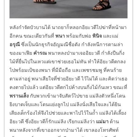
หลังกำจัดบัวบานได้ นาถยาก็หลอกอิยะวดีไปฆ่าที่หน้าผา
อีกคน ขณะเดียวกันที่
พนา
พร้อมกับพ่อ
พินิจ
และแม่
อรุณี
ซึ่งเป็นนักธุรกิจอัญมณีชื่อดัง กำลังหนีการตามล่า
ของมาเฟีย
คำรณ
พนาหลงป่ามาเจออิยะวดี กำลังปีนกิ่ง
ไม้ที่ยื่นไปในเหวแต่เขาช่วยเธอไม่ทัน ทำให้อิยะวดีตกลง
ไปพร้อมเป้ของพนา ที่มีมือถือ และเพชรชมพู ที่คนร้าย
ตามล่าอยู่ พนาเสียใจที่ช่วยอิยะวดี ไว้ไม่ได้ และคิดว่าเธอ
คงตายไปแล้ว แต่อิยะวดีตกไปค้างบนกิ่งไม้ก้นเหว ขณะที่
พรานเส็ง
กับพวกเข้ามาจับสัตว์ไปขาย แม่ลิงตัวหนึ่งโดน
ยิงบาดเจ็บและโดนแย่งลูกไป แม่ลิงนั่งเสียใจและได้ยิน
เสียงเด็กร้องไห้จึงไปช่วยและพาไปไว้ในถ้ำ แม่ลิงได้เลี้ยง
อิยะวดี ซึ่งอิยะวดีก็รักแม่ลิง เรียกแม่ลิงว่า
แม่มา
ด้าน
พนาหลังจากที่เขาออกจากป่ามาได้ เขาลองโทรศัพท์