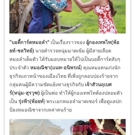
“
บอดี้การ์ดหมอลำ
”
เป็นเรื่องราวของ
ผู้กองเทพไท(พ้อ
ยท์-ชลวิทย์)
นายตำรวจหนุ่มมาดเข้ม ผู้มีสายเลือด
หมอลำเต็มตัว ได้รับมอบหมายให้ไปเป็นบอดี้การ์ดลับๆ
ประจำตัว
หมอณิชา(
แนท-อนิพรณ์
) คุณหมอคนเก่งนัก
ธุรกิจแถวหน้าของเมืองไทย ที่เพิ่งถูกลอบปองร้ายจาก
กลุ่มคนผู้มีความขัดแย้งทางธุรกิจกับ
เจ้าสัวนฤเบศ
ร์(หนุ่ม-สุรวุฑ)
ผู้เป็นพ่อ ทำให้ผู้กองเทพไทต้องปลอมตัว
เป็น
รุ่งฟ้า(พ้อยท์
) พระเอกหมอลำมาดเซอร์ เพื่อดูแลปก
ป้องหมอณิชาจากเหล่าคนร้าย