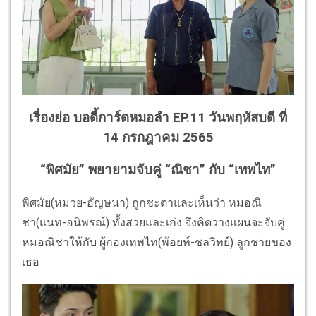
เรื่องย่อ บอดี้การ์ดหมอลำ EP.11 วันพฤหัสบดี ที่
14 กรกฎาคม 2565
“พิศมัย” พยายามจับคู่ “ณิชา” กับ “เทพไท”
พิศมัย(หมวย-อัญษนา) ถูกชะตาและเห็นว่า หมอณิ
ชา(แนท-อนิพรณ์) ทั้งสวยและเก่ง จึงคิดวางแผนจะจับคู่
หมอณิชาให้กับ ผู้กองเทพไท(พ้อยท์-ชลวิทย์) ลูกชายของ
เธอ