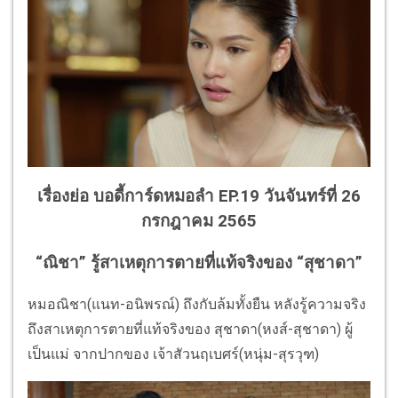
เรื่องย่อ บอดี้การ์ดหมอลำ EP.19 วันจันทร์ที่ 26
กรกฎาคม 2565
“ณิชา” รู้สาเหตุการตายที่แท้จริงของ “สุชาดา”
หมอณิชา(แนท-อนิพรณ์) ถึงกับล้มทั้งยืน หลังรู้ความจริง
ถึงสาเหตุการตายที่แท้จริงของ สุชาดา(หงส์-สุชาดา) ผู้
เป็นแม่ จากปากของ เจ้าสัวนฤเบศร์(หนุ่ม-สุรวุฑ)