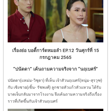
เรื่องย่อ บอดี้การ์ดหมอลำ EP.12 วันศุกร์ที่ 15
กรกฎาคม 2565
“ปนัดดา” เค้นถามความจริงจาก “นฤเบศร์”
ปนัดดา(แหม่ม-วิชุดา) ที่เห็น เจ้าสัวนฤเบศร์(หนุ่ม-สุรวุฑ)
กับ เชิงชาย(เซิ้น- รัชพงศ์) ลูกชายหัวแก้วหัวแหวน ได้รับ
บาดเจ็บกลับมาจากโรงงาน จึงเค้นถามความจริงถึงเรื่อง
ราวที่เกิดขึ้นกับเจ้าสัวนฤเบศร์