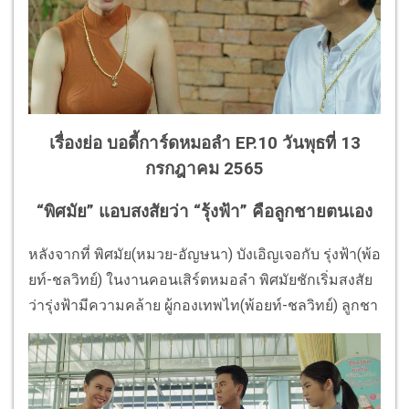
เรื่องย่อ บอดี้การ์ดหมอลำ EP.10 วันพุธที่ 13
กรกฎาคม 2565
“พิศมัย” แอบสงสัยว่า “รุ้งฟ้า” คือลูกชายตนเอง
หลังจากที่ พิศมัย(หมวย-อัญษนา) บังเอิญเจอกับ รุ่งฟ้า(พ้อ
ยท์-ชลวิทย์) ในงานคอนเสิร์ตหมอลำ พิศมัยชักเริ่มสงสัย
ว่ารุ่งฟ้ามีความคล้าย ผู้กองเทพไท(พ้อยท์-ชลวิทย์) ลูกชา