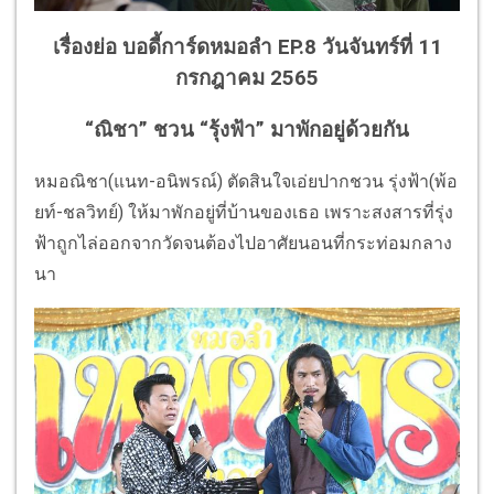
เรื่องย่อ บอดี้การ์ดหมอลำ EP.8 วันจันทร์ที่ 11
กรกฎาคม 2565
“ณิชา” ชวน “รุ้งฟ้า” มาพักอยู่ด้วยกัน
หมอณิชา(แนท-อนิพรณ์) ตัดสินใจเอ่ยปากชวน รุ่งฟ้า(พ้อ
ยท์-ชลวิทย์) ให้มาพักอยู่ที่บ้านของเธอ เพราะสงสารที่รุ่ง
ฟ้าถูกไล่ออกจากวัดจนต้องไปอาศัยนอนที่กระท่อมกลาง
นา