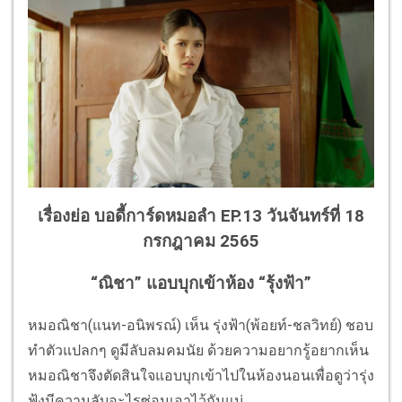
เรื่องย่อ บอดี้การ์ดหมอลำ EP.13 วันจันทร์ที่ 18
กรกฎาคม 2565
“ณิชา” แอบบุกเข้าห้อง “รุ้งฟ้า”
หมอณิชา(แนท-อนิพรณ์) เห็น รุ่งฟ้า(พ้อยท์-ชลวิทย์) ชอบ
ทำตัวแปลกๆ ดูมีลับลมคมนัย ด้วยความอยากรู้อยากเห็น
หมอณิชาจึงตัดสินใจแอบบุกเข้าไปในห้องนอนเพื่อดูว่ารุ่ง
ฟ้งมีความลับอะไรซ่อนเอาไว้กันแน่