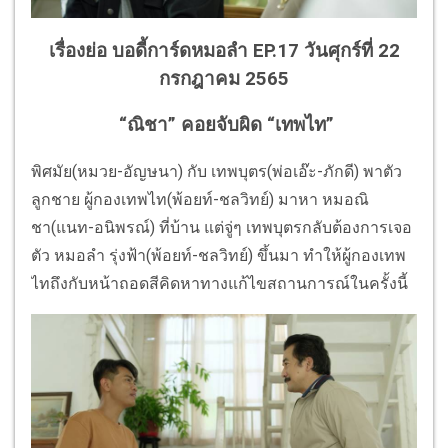
เรื่องย่อ บอดี้การ์ดหมอลำ EP.17 วันศุกร์ที่ 22
กรกฎาคม 2565
“ณิชา” คอยจับผิด “เทพไท”
พิศมัย(หมวย-อัญษนา) กับ เทพบุตร(พ่อเอ๊ะ-ภักดี) พาตัว
ลูกชาย ผู้กองเทพไท(พ้อยท์-ชลวิทย์) มาหา หมอณิ
ชา(แนท-อนิพรณ์) ที่บ้าน แต่จู่ๆ เทพบุตรกลับต้องการเจอ
ตัว หมอลำ รุ่งฟ้า(พ้อยท์-ชลวิทย์) ขึ้นมา ทำให้ผู้กองเทพ
ไทถึงกับหน้าถอดสีคิดหาทางแก้ไขสถานการณ์ในครั้งนี้