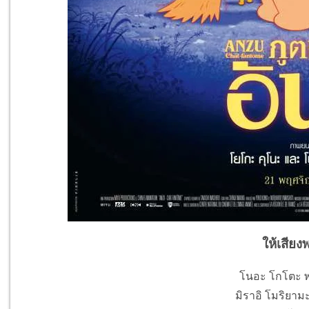
ให้เสียง
โนอะ โกโตะ พา
มิราอิ โมริยามะ