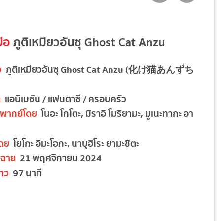
ย่อ
ภูติเหมียวอันซุ Ghost Cat Anzu
ง
ภูติเหมียวอันซุ Ghost Cat Anzu (化け猫あんずち
ท
แอนิเมชัน / แฟนตาซี / ครอบครัว
ยงพากย์โดย
โนอะ โกโตะ, มิราอิ โมริยามะ, มูเนะทากะ อา
โดย
โยโกะ อิมะโอกะ, นาบุฮิโระ ยามะชิตะ
ดฉาย
21 พฤศจิกายน 2024
าว
97 นาที