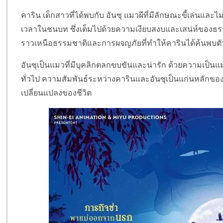
คาริน เด็กสาวที่ได้พบกับ อันซุ แมวผีที่มีลักษณะขี้เล่นและไ
เวลาในชนบท ซึ่งเต็มไปด้วยความเงียบสงบและเสน่ห์ของธรรม
ราวเหนือธรรมชาติและการผจญภัยที่ทำให้คารินได้ค้นพบตั
อันซุเป็นแมวที่มีบุคลิกตลกขบขันและน่ารัก ด้วยความเป็นแ
ทั่วไป ความสัมพันธ์ระหว่างคารินและอันซุเป็นแก่นหลักขอ
เปลี่ยนแปลงของชีวิต