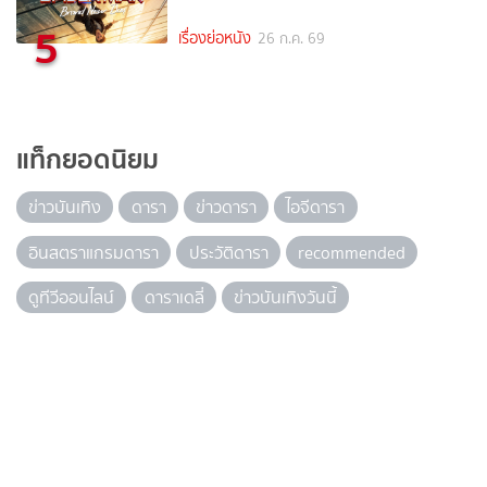
5
เรื่องย่อหนัง
26 ก.ค. 69
แท็กยอดนิยม
ข่าวบันเทิง
ดารา
ข่าวดารา
ไอจีดารา
อินสตราแกรมดารา
ประวัติดารา
recommended
ดูทีวีออนไลน์
ดาราเดลี่
ข่าวบันเทิงวันนี้