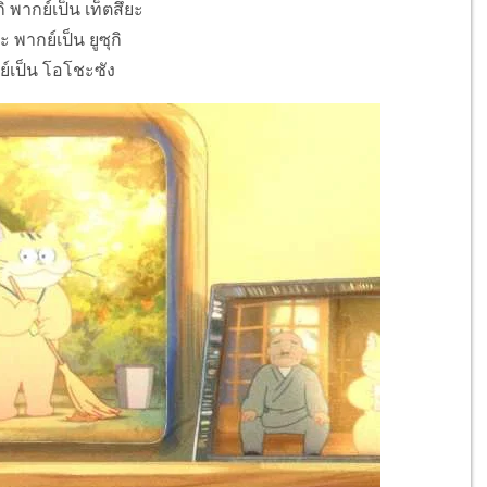
พากย์เป็น เท็ตสึยะ
 พากย์เป็น ยูซุกิ
กย์เป็น โอโชะซัง