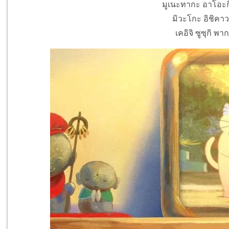
มูเนะทากะ อาโอะกิ 
มิวะโกะ อิชิคาวะ
เคอิจิ ซูซุกิ พา