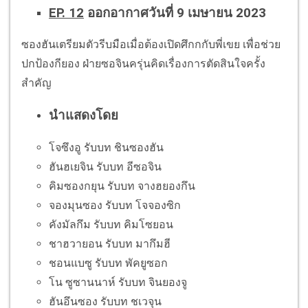
EP. 12
ออกอากาศวันที่ 9 เมษายน 2023
ซองฮันเตรียมตัวรีบมือเมื่อต้องเปิดศึกกกับพี่เขย เพื่อช่วย
ปกป้องกียอง ฝ่ายซอจินครุ่นคิดเรื่องการตัดสินใจครั้ง
สำคัญ
นำแสดงโดย
โจซึงอู รับบท ชินซองฮัน
ฮันฮเยจิน รับบท อีซอจิน
คิมซองกยุน รับบท จางฮยองกึน
จองมุนซอง รับบท โจจองซิก
คังมัลกึม รับบท คิมโซยอน
ชาฮวายอน รับบท มากึมฮี
ชอนแบซู รับบท พัคยูซอก
โน ซูซานนาห์ รับบท จินยองจู
ฮันอึนซอง รับบท ชเวจุน