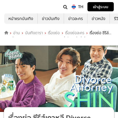
TH
เข้าสู่ระบบ
หน้าแรกบันเทิง
ข่าวบันเทิง
ข่าวละคร
ข่าวหนัง
รี
อ่าน
บันเทิงดารา
เรื่องย่อ
เรื่องย่อละคร
เรื่องย่อ ซีรีส์
เกาหลี Divorce Attorney Shin ทนายหย่ารัก คดีหย่าร้าง
เรื่องย่อ ซีรีส์เกาหลี Divorce