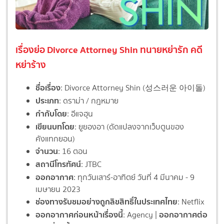
เรื่องย่อ Divorce Attorney Shin ทนายหย่ารัก คดี
หย่าร้าง
ชื่อเรื่อง
: Divorce Attorney Shin (성스러운 아이돌)
ประเภท
: ดราม่า / กฎหมาย
กำกับโดย
: อีแจฮุน
เขียนบทโดย
: ยูยองอา (ดัดแปลงจากเว็บตูนของ
คังแทกยอน)
จำนวน
: 16 ตอน
สถานีโทรทัศน์
: JTBC
ออกอากาศ
: ทุกวันเสาร์-อาทิตย์ วันที่ 4 มีนาคม - 9
เมษายน 2023
ช่องทางรับชมอย่างถูกลิขสิทธิ์ในประเทศไทย
: Netflix
ออกอากาศก่อนหน้าเรื่องนี้
ออกอากาศต่อ
: Agency |