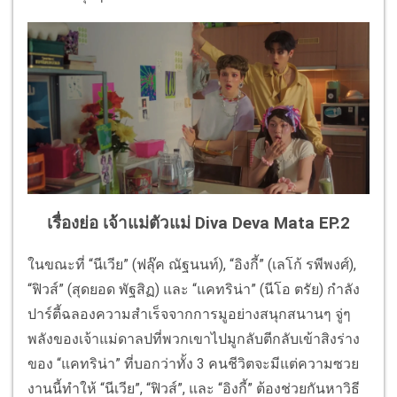
เรื่องย่อ เจ้าแม่ตัวแม่ Diva Deva Mata EP.2
ในขณะที่ “นีเวีย” (ฟลุ๊ค ณัฐนนท์), “อิงกี้” (เลโก้ รพีพงศ์),
“ฟิวส์” (สุดยอด พัฐสิฏ) และ “แคทริน่า” (นีโอ ตรัย) กำลัง
ปาร์ตี้ฉลองความสำเร็จจากการมูอย่างสนุกสนานๆ จู่ๆ
พลังของเจ้าแม่ดาลปที่พวกเขาไปมูกลับตีกลับเข้าสิงร่าง
ของ “แคทริน่า” ที่บอกว่าทั้ง 3 คนชีวิตจะมีแต่ความซวย
งานนี้ทำให้ “นีเวีย”, “ฟิวส์”, และ “อิงกี้” ต้องช่วยกันหาวิธี