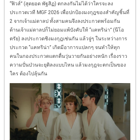
“ฟิวส์” (สุดยอด พัฐสิฏ) ตกลงกันไม่ได้ว่าใครจะลง
ประกวดเวที MGF 2026 เพื่อปกป้องมงกุฎของสำคัญชิ้นที่
2 จากเจ้าแม่ดาลป ทั้งสามคนจึงลงประกวดพร้อมกัน
ด้านเจ้าแม่ดาลปก็ไม่ยอมแพ้บังคับให้ “แคทริน่า” (นีโอ
ตรัย) ลงประกวดชิงมงกุฎเช่นกัน แล้วจู่ๆ ในระหว่างการ
ประกวด “แคทริน่า” เกิดมีอาการแปลกๆ จนทำให้ทุก
คนในกองประกวดแตกตื่นวุ่นวายกันอย่างหนัก เรื่องราว
ความปั่นป่วนจะยุติลงแบบไหน แล้วมงกุฎจะตกเป็นของ
ใคร ต้องไปลุ้นกัน