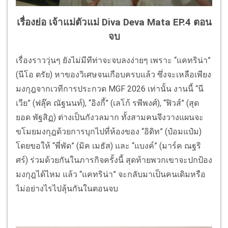
เรื่องย่อ เจ้าแม่ตัวแม่ Diva Deva Mata EP.4 ตอน
จบ
เรื่องราววุ่นๆ ยังไม่มีทีท่าจะจบลงง่ายๆ เพราะ “แคทริน่า”
(นีโอ ตรัย) หาของวิเศษจนเกือบครบแล้ว ซึ่งจะเหลือเพียง
มงกุฎจากเวทีการประกวด MGF 2026 เท่านั้น งานนี้ “นี
เวีย” (ฟลุ๊ค ณัฐนนท์), “อิงกี้” (เลโก้ รพีพงศ์), “ฟิวส์” (สุด
ยอด พัฐสิฏ) ต่างเป็นกังวลมาก ทั้งสามคนจึงวางแผนจะ
ขโมยมงกุฎด้วยการบุกไปที่ห้องของ “อิดิท” (ป๋อมแป๋ม)
โดยขอให้ “พี่พัด” (มิค เมธัส) และ “แบงค์” (มาร์ค ณฐริ
ศร์) ร่วมด้วยกันในภารกิจครั้งนี้ สุดท้ายพวกเขาจะปกป้อง
มงกุฎได้ไหม แล้ว “แคทริน่า” จะกลับมาเป็นคนเดิมหรือ
ไม่อย่างไรไปลุ้นกันในตอนจบ