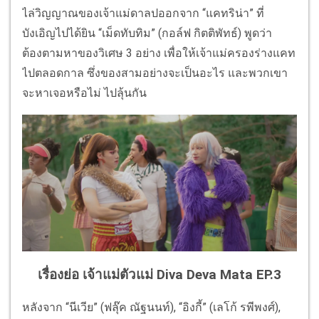
ไล่วิญญาณของเจ้าแม่ดาลปออกจาก “แคทริน่า” ที่
บังเอิญไปได้ยิน “เม็ดทับทิม” (กอล์ฟ กิตติพัทธ์) พูดว่า
ต้องตามหาของวิเศษ 3 อย่าง เพื่อให้เจ้าแม่ครองร่างแคท
ไปตลอดกาล ซึ่งของสามอย่างจะเป็นอะไร และพวกเขา
จะหาเจอหรือไม่ ไปลุ้นกัน
เรื่องย่อ เจ้าแม่ตัวแม่ Diva Deva Mata EP.3
หลังจาก “นีเวีย” (ฟลุ๊ค ณัฐนนท์), “อิงกี้” (เลโก้ รพีพงศ์),