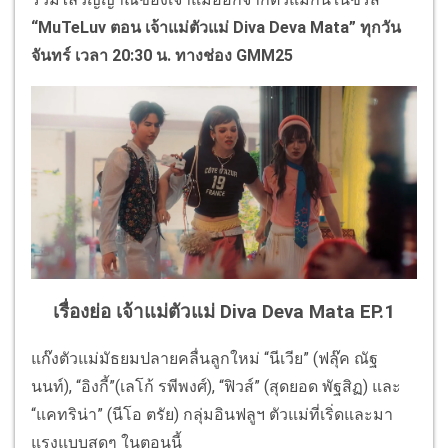
“MuTeLuv ตอน เจ้าแม่ตัวแม่ Diva Deva Mata” ทุกวัน
จันทร์ เวลา 20:30 น. ทางช่อง GMM25
เรื่องย่อ เจ้าแม่ตัวแม่ Diva Deva Mata EP.1
แก๊งตัวแม่มัธยมปลายคลื่นลูกใหม่ “นีเวีย” (ฟลุ๊ค ณัฐ
นนท์), “อิงกี้”(เลโก้ รพีพงศ์), “ฟิวส์” (สุดยอด พัฐสิฏ) และ
“แคทริน่า” (นีโอ ตรัย) กลุ่มอินฟลูฯ ตัวแม่ที่เริ่ดและมา
แรงแบบสุดๆ ในตอนนี้