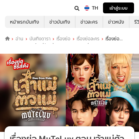
TH
เข้าสู่ระบบ
หน้าแรกบันเทิง
ข่าวบันเทิง
ข่าวละคร
ข่าวหนัง
รี
อ่าน
บันเทิงดารา
เรื่องย่อ
เรื่องย่อละคร
เรื่องย่อ
MuTeLuv ตอน เจ้าแม่ตัวแม่ Diva Deva Mata ช่อง GMM25 (ตอนจบ)
เรื่องย่อ MuTeLuv ตอน เจ้าแม่ตัว