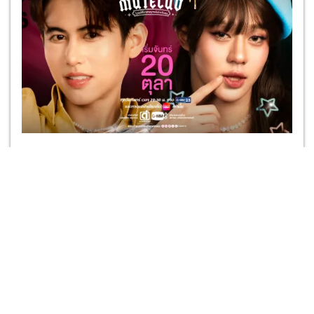
>>ดูทีวีออนไลน์ ช่องGMM25<<
Tags
MuTeLuv
จ้าแม่ตัวแม่ Diva Deva Mata
จ้าแม่ตัวแม่
Diva Deva Mata
ฟลุ๊ค ณัฐนนท์
เลโก้ รพีพงศ์
สุดยอด พัฐสิฏ
นีโอ ตรัย