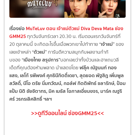
เรื่องย่อ
MuTeLuv ตอน เจ้าแม่ตัวแม่ Diva Deva Mata ช่อง
GMM25
ทุกวันจันทร์เวลา 20.30 น. เริ่มตอนแรกวันจันทร์ที่
“เจ้าแม่”
20 ตุลาคมนี้ จะเกิดอะไรขึ้นเมื่อพวกเขาไปท้
าทาย
ของ
“ตัวแม่”
เลยเข้าเหล่า
การันตีความสนุกกับผลงานกำกั
“เมืองไทย สรุปการ”
บของ
บอกเลยว่าทั้งป่
วนและฮาแถมวลี
ฟลุ๊ค ณัฐนนท์ ทอง
เด็ดที่คุณต้องห้
ามพลาด นำแสดงโดย
แสง
,
เลโก้ รพีพงศ์ ศุภธินีกิตติ์เดชา
,
สุดยอด พัฐสิฏ เพิ่มพูล
สวัสดิ์
,
นีโอ ตรัย นิ่มทวัฒน์
,
กอล์ฟ กิตติพัทธ์ ชลารักษ์
,
ป๋อม
แป๋ม นิติ ชัยชิตาทร
,
มิค เมธัส โอภาสเอี่ยมขจร
,
มาร์ค ณฐริ
ศร์ วรกรเลิศสิทธิ์ ฯลฯ
>>ดูทีวีออนไลน์ ช่องGMM25<<