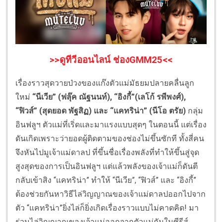
>>ดูทีวีออนไลน์ ช่องGMM25<<
เรื่องราวสุดวายป่วงของแก๊งตัวแม่มัธยมปลายคลื่นลูก
ใหม่
“นีเวีย” (ฟลุ๊ค ณัฐนนท์), “อิงกี้”(เลโก้ รพีพงศ์),
“ฟิวส์” (สุดยอด พัฐสิฏ) และ “แคทริน่า” (นีโอ ตรัย)
กลุ่ม
อินฟลูฯ ตัวแม่ที่เริ่ดและมาแรงแบบสุดๆ ในตอนนี้ แต่เรื่อง
ดันเกิดเพราะว่ายอดผู้ติดตามของช่องไม่ขึ้นซักที ทั้งสี่คน
จึงหันไปมูเจ้าแม่ดาลป ที่ขึ้นชื่อเรื่องพลังที่ทำให้ขึ้นสู่จุด
สูงสุดของการเป็นอินฟลูฯ แต่แล้วพลังของเจ้าแม่ก็ดันตี
กลับเข้าสิง “แคทริน่า” ทำให้ “นีเวีย”, “ฟิวส์” และ “อิงกี้”
ต้องช่วยกันหาวิธีไล่วิญญาณของเจ้าแม่ดาลปออกไปจาก
ตัว “แคทริน่า”ยิ่งไล่ก็ยิ่งเกิดเรื่องราวแบบไม่คาดคิด! มา
ร่วมไล่วิญญาณของเจ้าแม่ออกจากตัวแม่กันในซีรีส์