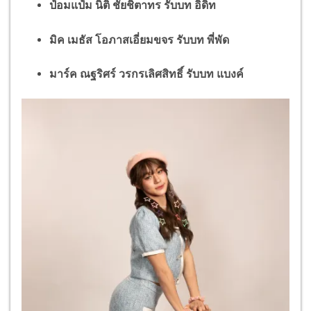
ป๋อมแป๋ม นิติ ชัยชิตาทร รับบท อิดิท
มิค เมธัส โอภาสเอี่ยมขจร รับบท พี่พัด
มาร์ค ณฐริศร์ วรกรเลิศสิทธิ์ รับบท แบงค์