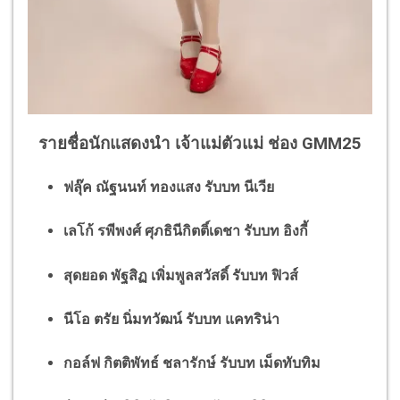
รายชื่อนักแสดงนำ เจ้าแม่ตัวแม่ ช่อง GMM25
ฟลุ๊ค ณัฐนนท์ ทองแสง รับบท นีเวีย
เลโก้ รพีพงศ์ ศุภธินีกิตติ์เดชา รับบท อิงกี้
สุดยอด พัฐสิฏ เพิ่มพูลสวัสดิ์ รับบท ฟิวส์
นีโอ ตรัย นิ่มทวัฒน์ รับบท แคทริน่า
กอล์ฟ กิตติพัทธ์ ชลารักษ์ รับบท เม็ดทับทิม