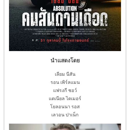
นำแสดงโดย
เลียม นีสัน
รอน เพิร์ลแมน
แฟรงกี ชอว์
แดเนียล ไดเมอร์
โยลอนนา รอส
เลวอน ปาเน็ก