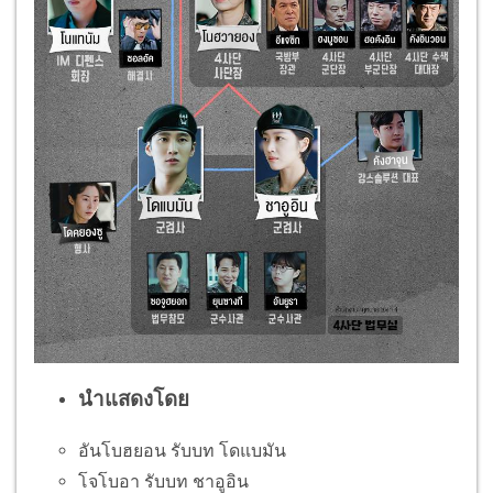
นำแสดงโดย
อันโบฮยอน รับบท โดแบมัน
โจโบอา รับบท ชาอูอิน