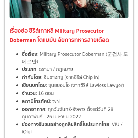
เรื่องย่อ ซีรีส์เกาหลี Military Prosecutor
Doberman โดแบมัน อัยการทหารสายเดือด
ชื่อเรื่อง
: Military Prosecutor Doberman (군검사 도
베르만)
ประเภท
: ดราม่า / กฎหมาย
กำกับโดย
: จินชางกยู (จากซีรีส์ Chip In)
เขียนบทโดย
: ยุนฮยอนโฮ (จากซีรีส์ Lawless Lawyer)
จำนวน
: 16 ตอน
สถานีโทรทัศน์
: tvN
ออกอากาศ
: ทุกวันจันทร์-อังคาร ตั้งแต่วันที่ 28
กุมภาพันธ์ - 26 เมษายน 2022
ช่องทางรับชมอย่างถูกลิขสิทธิ์ในประเทศไทย
: VIU /
iQiyi