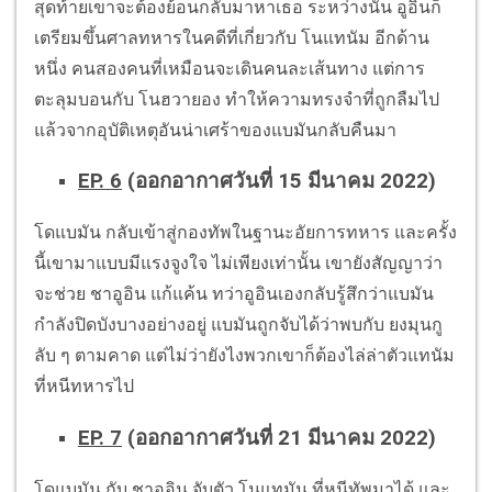
สุดท้ายเขาจะต้องย้อนกลับมาหาเธอ ระหว่างนั้น อูอินก็
เตรียมขึ้นศาลทหารในคดีที่เกี่ยวกับ โนแทนัม อีกด้าน
หนึ่ง คนสองคนที่เหมือนจะเดินคนละเส้นทาง แต่การ
ตะลุมบอนกับ โนฮวายอง ทำให้ความทรงจำที่ถูกลืมไป
แล้วจากอุบัติเหตุอันน่าเศร้าของแบมันกลับคืนมา
EP. 6
(ออกอากาศวันที่ 15 มีนาคม 2022)
โดแบมัน กลับเข้าสู่กองทัพในฐานะอัยการทหาร และครั้ง
นี้เขามาแบบมีแรงจูงใจ ไม่เพียงเท่านั้น เขายังสัญญาว่า
จะช่วย ชาอูอิน แก้แค้น ทว่าอูอินเองกลับรู้สึกว่าแบมัน
กำลังปิดบังบางอย่างอยู่ แบมันถูกจับได้ว่าพบกับ ยงมุนกู
ลับ ๆ ตามคาด แต่ไม่ว่ายังไงพวกเขาก็ต้องไล่ล่าตัวแทนัม
ที่หนีทหารไป
EP. 7
(ออกอากาศวันที่ 21 มีนาคม 2022)
โดแบมัน กับ ชาอูอิน จับตัว โนแทมัน ที่หนีทัพมาได้ และ