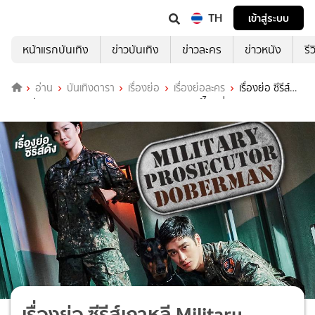
TH
เข้าสู่ระบบ
หน้าแรกบันเทิง
ข่าวบันเทิง
ข่าวละคร
ข่าวหนัง
รี
อ่าน
บันเทิงดารา
เรื่องย่อ
เรื่องย่อละคร
เรื่องย่อ ซีรีส์
เกาหลี Military Prosecutor Doberman ดูพากย์ไทยที่ TrueID+
เรื่องย่อ ซีรีส์เกาหลี Military