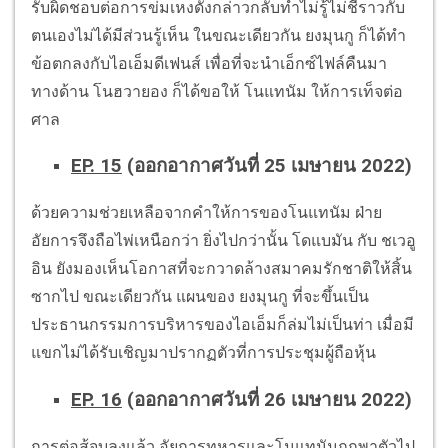
รับผิดชอบต่อการข่มเหงดังกล่าวกลับทำไม่รู้ไม่ชี้ราวกับ
ตนเองไม่ได้มีส่วนรู้เห็น ในขณะเดียวกัน ยงมุนกู ก็ได้ทำ
ข้อตกลงกับไอเอ็มดีเฟนส์ เพื่อที่จะนำเอ็กซ์ไฟล์คืนมา
ทางด้าน โนฮวายอง ก็ได้ขอให้ โนแทนัม ให้การเท็จต่อ
ศาล
EP. 15
(ออกอากาศวันที่ 25 เมษายน 2022)
ด้วยความช่วยเหลือจากคำให้การของโนแทนัม ฝ่าย
อัยการจึงถือไพ่เหนือกว่า ยิ่งไปกว่านั้น โดแบมัน กับ ชเวอู
อิน ยังมองเห็นโอกาสที่จะกวาดล้างสมาคมรักชาติให้สิ้น
ซากไป ขณะเดียวกัน แผนของ ยงมุนกู ที่จะขึ้นเป็น
ประธานกรรมการบริหารของไอเอ็มก็ล่มไม่เป็นท่า เมื่อมี
แขกไม่ได้รับเชิญมาปรากฏตัวที่การประชุมผู้ถือหุ้น
EP. 16
(ออกอากาศวันที่ 26 เมษายน 2022)
การต่อสู้จบลงแล้ว อัยการทหารและโนแทนัมถูกพาตัวไป