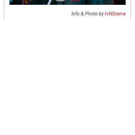
Info & Photo by
tvNDrama
-------------------------------------
กดเลย >> community แห่งความบันเทิง
📸เมาท์ข่าวดารา
กับเจ๊รุงรังขังรวม
ทั้งข่าว หนัง ซีรีส์ 🍿ละคร ดนตรี และศิลปินไอดอล 😍ที่
คุณชื่นชอบ บนแอปทรูไอดี
>> ดูหนังออนไลน์ได้ที่ Movie.TrueID
<<
หากมีข้อสงสัยเกี่ยวกับทรูไอดีสามารถเข้าไปได้ที่
TrueID
Help Center
เป็นช่องทางใหม่ที่ให้ข้อมูลและการแก้ไข
ปัญหาเบื้องต้นเกี่ยวกับทรูไอดี คลิกเลย >>
https://bit.ly/3
xEgdAa