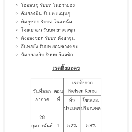
โอยอนซู รับบท โนฮวายอง
คิมยองมิน รับบท ยงมุนกู
คิมอูซอก รับบท โนแทนัม
โจฮเยวอน รับบท ยางจงซุก
คังยองซอก รับบท คังฮาจุน
อีแทฮยัง รับบท ยอมซางซอบ
นัมกยองอิบ รับบท อีแจซิก
เรตติ้งละคร
เรตติ้งจาก
Nielsen Korea
วันที่ออก
ตอน
อากาศ
ที่
ทั่ว
โซลและ
ประเทศ
ปริมณฑล
28
กุมภาพันธ์
1
5.2%
5.8%