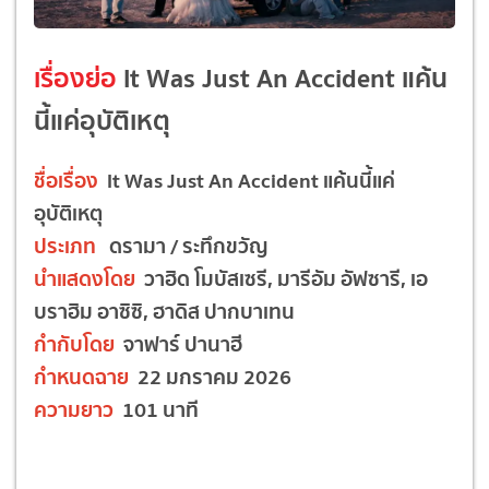
เรื่องย่อ
It Was Just An Accident แค้น
นี้แค่อุบัติเหตุ
ชื่อเรื่อง
It Was Just An Accident แค้นนี้แค่
อุบัติเหตุ
ประเภท
ดรามา / ระทึกขวัญ
นำแสดงโดย
วาฮิด โมบัสเซรี, มารีอัม อัฟซารี, เอ
บราฮิม อาซิซิ, ฮาดิส ปากบาเทน
กำกับโดย
จาฟาร์ ปานาฮี
กำหนดฉาย
22 มกราคม 2026
ความยาว
101 นาที