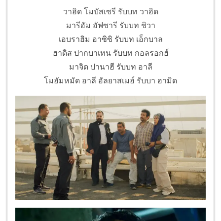
วาฮิด โมบัสเซรี รับบท วาฮิด
มารีอัม อัฟซารี รับบท ชิวา
เอบราฮิม อาซิซิ รับบท เอ็กบาล
ฮาดิส ปากบาเทน รับบท กอลรอกฮ์
มาจิด ปานาฮี รับบท อาลี
โมฮัมหมัด อาลี อัลยาสเมฮ์ รับบา ฮามิด