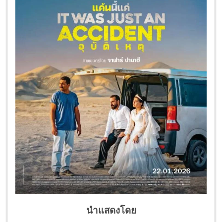
นำแสดงโดย