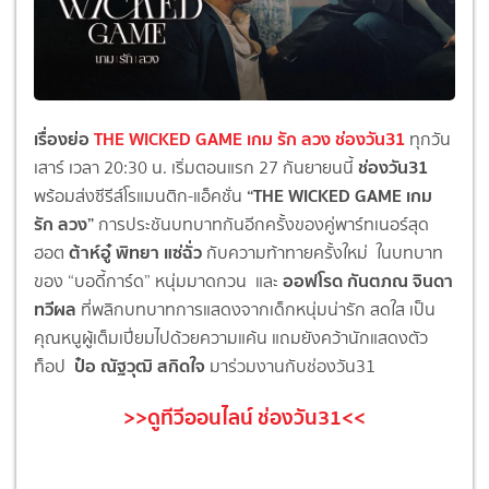
เรื่องย่อ
THE WICKED GAME เกม รัก ลวง ช่องวัน31
ทุกวัน
ช่องวัน31
เสาร์ เวลา 20:30 น. เริ่มตอนแรก 27 กันยายนนี้
“
THE WICKED GAME
เกม
พร้อมส่งซีรีส์โรแมนติก-แอ็คชั่
น
รัก ลวง
”
การประชันบทบาทกันอีกครั้งของคู่
พาร์ทเนอร์สุด
ต้าห์อู๋ พิทยา แซ่ฉั่ว
ฮอต
กับความท้าทายครั้งใหม่ ในบทบาท
ออฟโรด กันตภณ จินดา
ของ
“
บอดี้การ์ด
”
หนุ่มมาดกวน และ
ทวีผล
ที่พลิกบทบาทการแสดงจากเด็กหนุ่
มน่ารัก สดใส เป็น
คุณหนูผู้เต็มเปี่ยมไปด้
วยความแค้น
แถมยังคว้านักแสดงตัว
ป๋อ ณัฐวุฒิ สกิดใจ
ท็อป
มาร่วมงานกับช่องวัน31
>>ดูทีวีออนไลน์ ช่องวัน31<<