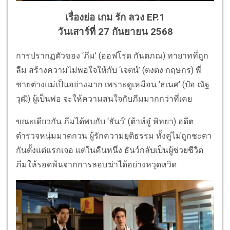
เรื่องย่อ เกม รัก ลวง EP.1
วันเสาร์ที่ 27 กันยายน 2568
การปรากฏตัวของ ‘ภีม’ (ออฟโรด กันตภณ) ทายาทที่ถูก
ลืม สร้างความไม่พอใจให้กับ ‘เจตน์’ (ตงตง กฤษกร) พี่
ชายต่างแม่เป็นอย่างมาก เพราะดูเหมือน ‘ธเนศ’ (ป๋อ ณัฐ
วุฒิ) ผู้เป็นพ่อ จะให้ความสนใจกับภีมมากกว่าที่เคย
ขณะเดียวกัน ภีมได้พบกับ ‘ธันว์’ (ต้าห์อู๋ พิทยา) อดีต
ตำรวจหนุ่มมาดกวน ผู้รักความยุติธรรม ทั้งคู่ไม่ถูกชะตา
กันตั้งแต่แรกเจอ แต่ในคืนหนึ่ง ธันว์กลับเป็นผู้ช่วยชีวิต
ภีมให้รอดพ้นจากการลอบฆ่าได้อย่างหวุดหวิด