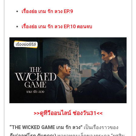
เรื่องย่อ เกม รัก ลวง EP.9
เรื่องย่อ เกม รัก ลวง EP.10 ตอนจบ
>>ดูทีวีออนไลน์ ช่องวัน31<<
“
THE WICKED GAME เกม รัก ลวง
”
เป็นเรื่องราวของ
ภีม(ออฟโรด กันตภณ)
ทายาทคนเล็กของตระกูล “ยศสิน