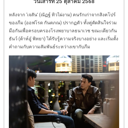
วันเสาร์ที่ 25 ตุลาคม 2568
หลังจาก ‘เจสัน’ (ณัฏฐ์ ทิวไผ่งาม) คนรักเก่าจากสิงคโปร์
ของภีม (ออฟโรด กันตภณ) ปรากฏตัว ทั้งคู่ตัดสินใจร่วม
มือกันเพื่อครอบครองโรงพยาบาลธนาเวช ขณะเดียวกัน
ธันว์ (ต้าห์อู๋ พิทยา) ได้รับรู้ความจริงบางอย่าง และเริ่มตั้ง
คำถามกับความสัมพันธ์ระหว่างเขากับภีม