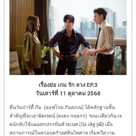
เรื่องย่อ เกม รัก ลวง EP.3
วันเสาร์ที่ 11 ตุลาคม 2568
คืนวันปาร์ตี้ ภีม (ออฟโรด กันตภณ) ได้หลักฐานชิ้น
สำคัญที่จะเอาผิดเจตน์ (ตงตง กฤษกร) ขณะเดียวกัน เจ
ตน์กลับใช้แผนสกปรกปั่นหัวธเนศ (ป๋อ ณัฐวุฒิ) เมื่อ
สถานการณ์ในครอบครัวยศสินไพศาล เริ่มทวีความ