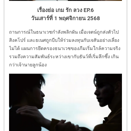
เรื่องย่อ เกม รัก ลวง EP.6
วันเสาร์ที่ 1 พฤศจิกายน 2568
ถานการณ์ในธนาเวชกำลังพลิกผัน เมื่อเจตน์ถูกส่งตัวไป
สิงคโปร์ และธเนศถูกบีบให้ร่วมลงทุนกับเจสันอย่างเลี่ยง
ไม่ได้ แผนการยึดครองธนาเวชของภีมเริ่มใกล้ความจริง
รวมถึงความสัมพันธ์ระหว่างเขากับธันว์ที่เริ่มลึกซึ้ง เกิน
กว่าเจ้านายลูกน้อง