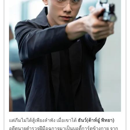
แต่ภีมไม่ได้สู้เพียงลำพัง เมื่อเขาได้
ธันว์(ต้าห์อู๋ พิทยา)
อดีตนายตำรวจฝีมือฉกาจมาเป็นบอดี้การ์ดข้างกาย จาก