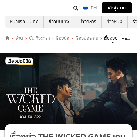
TH
เข้าสู่ระบบ
หน้าแรกบันเทิง
ข่าวบันเทิง
ข่าวละคร
ข่าวหนัง
รี
อ่าน
บันเทิงดารา
เรื่องย่อ
เรื่องย่อละคร
เรื่องย่อ THE
WICKED GAME เกม รัก ลวง ช่องวัน31(ตอนจบ) ต้าห์อู๋-ออฟโรด ประชัน
บทบาทสุดเข้มข้น
เรื่องย่อ THE WICKED GAME เกม