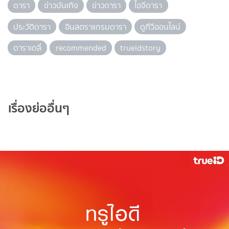
ดารา
ข่าวบันเทิง
ข่าวดารา
ไอจีดารา
ประวัติดารา
อินสตราแกรมดารา
ดูทีวีออนไลน์
ดาราเดลี่
recommended
trueidstory
เรื่องย่ออื่นๆ