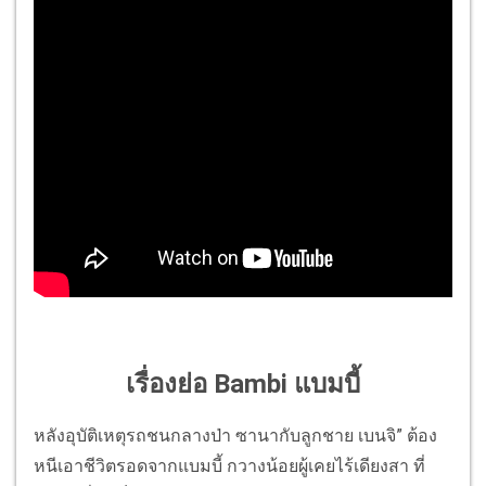
เรื่องย่อ Bambi แบมบี้
หลังอุบัติเหตุรถชนกลางป่า ซานากับลูกชาย เบนจิ” ต้อง
หนีเอาชีวิตรอดจากแบมบี้ กวางน้อยผู้เคยไร้เดียงสา ที่