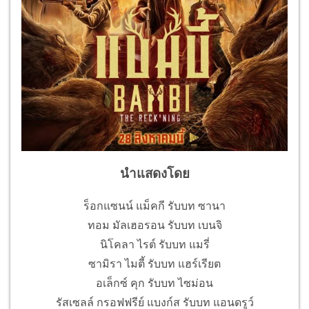
นำแสดงโดย
ร็อกแซนน์ แม็คกี รับบท ซานา
ทอม มัลเฮอรอน รับบท เบนจิ
นิโคลา ไรต์ รับบท แมรี่
ซามิรา ไมตี้ รับบท แฮร์เรียต
อเล็กซ์ คุก รับบท ไซม่อน
รัสเซลล์ กรอฟฟรีย์ แบงก์ส รับบท แอนดรูว์