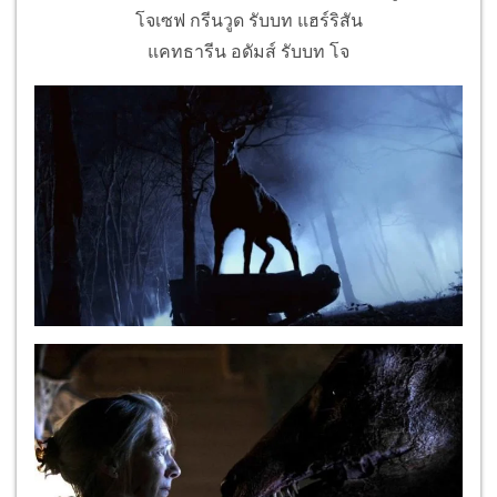
โจเซฟ กรีนวูด รับบท แฮร์ริสัน
แคทธารีน อดัมส์ รับบท โจ