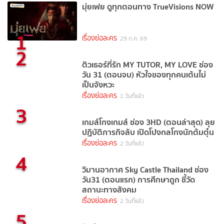
มุ่ยเฟย ดูทุกตอนทาง TrueVisions NOW
1
เรื่องย่อละคร
29 ก.ค. 69
2
ติวเธอร์ที่รัก MY TUTOR, MY LOVE ช่อง
วัน 31 (ตอนจบ) หัวใจของทุกคนเต้นไม่
เป็นจังหวะ
เรื่องย่อละคร
1 วันที่แล้ว
3
เกมส์โกงเกมส์ ช่อง 3HD (ตอนล่าสุด) ลุย
ปฏิบัติภารกิจลับ เปิดโปงกลโกงนักต้มตุ๋น
เรื่องย่อละคร
2 วันที่แล้ว
4
วิมานอากาศ Sky Castle Thailand ช่อง
วัน31 (ตอนแรก) การศึกษาถูก ชี้วัด
สถานะทางสังคม
เรื่องย่อละคร
2 วันที่แล้ว
5