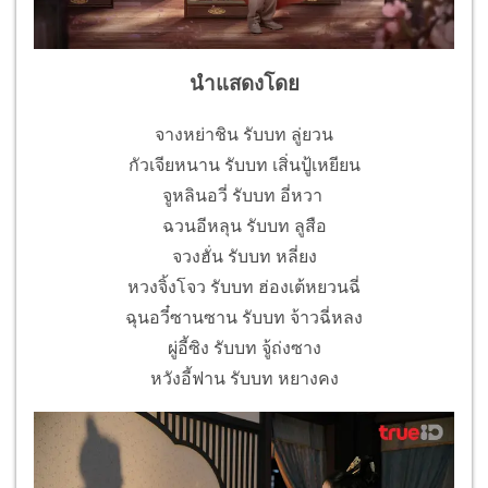
นำแสดงโดย
จางหย่าชิน รับบท ลู่ยวน
กัวเจียหนาน รับบท เสิ่นปู้เหยียน
จูหลินอวี่ รับบท อี่หวา
ฉวนอีหลุน รับบท ลูสือ
จวงฮั่น รับบท หลี่ยง
หวงจิ้งโจว รับบท ฮ่องเต้หยวนฉี่
ฉุนอวี๋ซานซาน รับบท จ้าวฉี่หลง
ผู่อี้ซิง รับบท จู้ถ่งซาง
หวังอี้ฟาน รับบท หยางคง