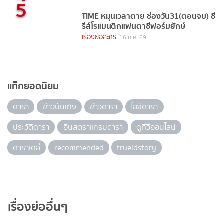
5
TIME หมุนเวลาตาย ช่องวัน31(ตอนจบ) ซี
รีส์โรแมนติกแฟนตาซีฟอร์มยักษ์
เรื่องย่อละคร
16 ก.ค. 69
แท็กยอดนิยม
ดารา
ข่าวบันเทิง
ข่าวดารา
ไอจีดารา
ประวัติดารา
อินสตราแกรมดารา
ดูทีวีออนไลน์
ดาราเดลี่
recommended
trueidstory
เรื่องย่ออื่นๆ