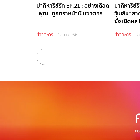
ปาฏิหาริย์รัก EP.21 : อย่างเดือด
ปาฏิหาริย์รั
"พุฒ" ถูกตราหน้าเป็นฆาตกร
วุ้นเส้น" ส
ยั้ง เปิดผ
สงสัย
ข่าวละคร
ข่าวละคร
18 ต.ค. 66
3 