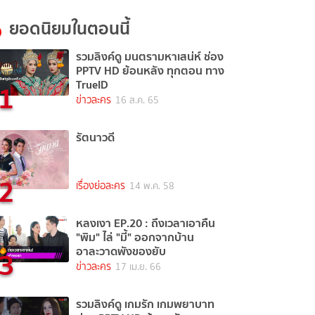
ยอดนิยมในตอนนี้
รวมลิงค์ดู มนตรามหาเสน่ห์ ช่อง
PPTV HD ย้อนหลัง ทุกตอน ทาง
1
TrueID
ข่าวละคร
16 ส.ค. 65
รัตนาวดี
2
เรื่องย่อละคร
14 พ.ค. 58
หลงเงา EP.20 : ถึงเวลาเอาคืน
"พิม" ไล่ "มี้" ออกจากบ้าน
3
อาละวาดพังของยับ
ข่าวละคร
17 เม.ย. 66
รวมลิงค์ดู เกมรัก เกมพยาบาท