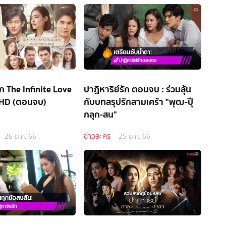
ัก The Infinite Love
ปาฏิหาริย์รัก ตอนจบ : ร่วมลุ้น
 HD (ตอนจบ)
กับบทสรุปรักสามเศร้า "พุฒ-ปุ๊
กลุก-สน"
ข่าวละคร
26 ต.ค. 66
25 ต.ค. 66