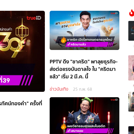
PPTV ดึง "ชาคริต" พาลุยธุรกิจ-
ส่งต่อแรงบันดาลใจ ใน "คริตมา
แล้ว" เริ่ม 2 มี.ค. นี้
ข่าวบันเทิง
25 ก.พ. 68
ทัศน์ทองคำ" ครั้งที่