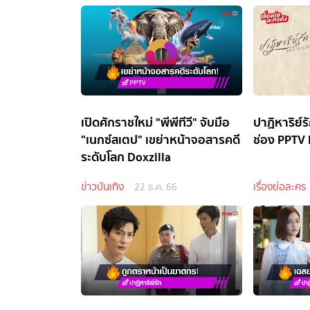
เปิดศักราชใหม่ "พีพีทีวี" จับมือ
ปาฏิหาริย์ร
"เนกซ์สเตป" เขย่าหน้าจอสารคดี
ช่อง PPTV
ระดับโลก Doxzilla
ข่าวบันเทิง
เรื่องย่อละคร
22 ธ.ค. 66