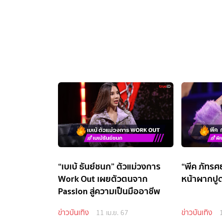
“เบเบ้ ธันย์ชนก” ตัวแม่วงการ
“พีค ภัทรศ
Work Out เผยตัวตนจาก
หน้าผากปูด
Passion สู่ความเป็นมืออาชีพ
ข่าวบันเทิง
ข่าวบันเทิง
11 เม.ย. 67