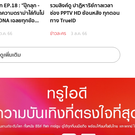
ก EP.18 : "ปุ๊กลุก -
รวมลิงค์ดู ปาฏิหาริย์กาลเวลา
าดความดราม่าใส่กันไม่
ช่อง PPTV HD ย้อนหลัง ทุกตอน
ล DNA เฉลยทุกข้อ
ทาง TrueID
ข่าวละคร
ต.ค. 66
3 ส.ค. 66
ดูเพิ่มเติม