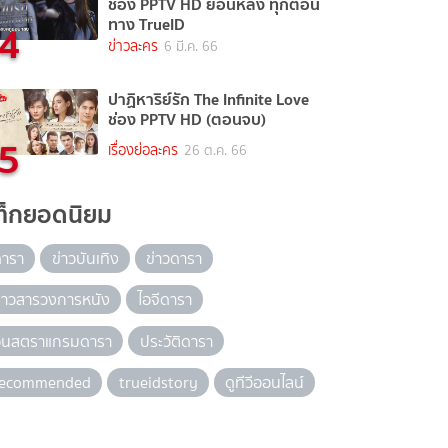
ช่อง PPTV HD ย้อนหลัง ทุกตอน
4
ทาง TrueID
ข่าวละคร
6 มี.ค. 66
ปาฏิหาริย์รัก The Infinite Love
ช่อง PPTV HD (ตอนจบ)
5
เรื่องย่อละคร
26 ต.ค. 66
ท็กยอดนิยม
ดารา
ข่าวบันเทิง
ข่าวดารา
่าวสารวงการหนัง
ไอจีดารา
อินสตราแกรมดารา
ประวัติดารา
recommended
trueidstory
ดูทีวีออนไลน์