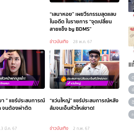
“เสนาหอย” เผยวีรกรรมสุดแสบ
ในอดีต ในรายการ “จุดเปลี่ยน
สายแข็ง by BDMS”
ข่าวบันเทิง
28 พ.ค. 67
แ
ข
ยา ” แชร์ประสบการณ์
“แว่นใหญ่” แชร์ประสบการณ์หลัง
 จนต้องผ่าตัด
ล้มจนเอ็นหัวไหล่ขาด!
ข่าวบันเทิง
13 มี.ค. 67
2 ก.พ. 67