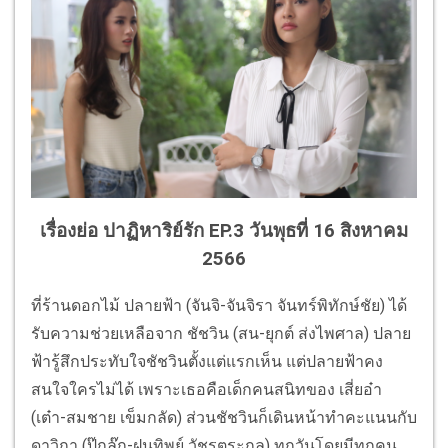
เรื่องย่อ ปาฏิหาริย์รัก EP.3 วันพุธที่ 16 สิงหาคม
2566
ที่ร้านดอกไม้ ปลายฟ้า (จันจิ-จันจิรา จันทร์พิทักษ์ชัย) ได้
รับความช่วยเหลือจาก ชัชวิน (สน-ยุกต์ ส่งไพศาล) ปลาย
ฟ้ารู้สึกประทับใจชัชวินตั้งแต่แรกเห็น แต่ปลายฟ้าคง
สนใจใครไม่ได้ เพราะเธอคือเด็กคนสนิทของ เสี่ยอ๋า
(เต๋า-สมชาย เข็มกลัด) ส่วนชัชวินก็เดินหน้าทำคะแนนกับ
ดาวิกา (ปุ๊กลุ๊ก-ฝนทิพย์ วัชรตระกูล) ทุกวันโดยมีทุกคน