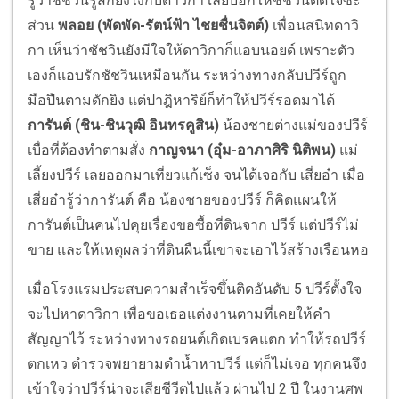
รู้ว่าชัชวินรู้สึกยังไงกับดาวิกา เลยบอกให้ชัชวินตัดใจซะ
ส่วน
พลอย (พัดพัด-รัตน์ฟ้า ไชยชื่นจิตต์)
เพื่อนสนิทดาวิ
กา เห็นว่าชัชวินยังมีใจให้ดาวิกาก็แอบนอยด์ เพราะตัว
เองก็แอบรักชัชวินเหมือนกัน ระหว่างทางกลับปวีร์ถูก
มือปืนตามดักยิง แต่ปาฎิหาริย์ก็ทำให้ปวีร์รอดมาได้
การันต์ (ชิน-ชินวุฒิ อินทรคูสิน)
น้องชายต่างแม่ของปวีร์
เบื่อที่ต้องทำตามสั่ง
กาญจนา (อุ๋ม-อาภาศิริ นิติพน)
แม่
เลี้ยงปวีร์ เลยออกมาเที่ยวแก้เซ็ง จนได้เจอกับ เสี่ยอ๋า เมื่อ
เสี่ยอ๋ารู้ว่าการันต์ คือ น้องชายของปวีร์ ก็คิดแผนให้
การันต์เป็นคนไปคุยเรื่องขอซื้อที่ดินจาก ปวีร์ แต่ปวีร์ไม่
ขาย และให้เหตุผลว่าที่ดินผืนนี้เขาจะเอาไว้สร้างเรือนหอ
เมื่อโรงแรมประสบความสำเร็จขึ้นติดอันดับ 5 ปวีร์ตั้งใจ
จะไปหาดาวิกา เพื่อขอเธอแต่งงานตามที่เคยให้คำ
สัญญาไว้ ระหว่างทางรถยนต์เกิดเบรคแตก ทำให้รถปวีร์
ตกเหว ตำรวจพยายามดำน้ำหาปวีร์ แต่ก็ไม่เจอ ทุกคนจึง
เข้าใจว่าปวีร์น่าจะเสียชีวีตไปแล้ว ผ่านไป 2 ปี ในงานศพ