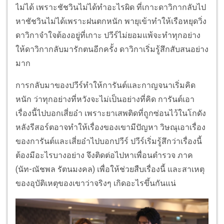
ไม่ได้ เพราะชัชวินไม่ได้ทำอะไรผิด ที่เกาะดาวิกากลับไป
หาชัชวินไม่ได้เพราะฝนตกหนัก พายุเข้าทำให้เรือหยุดวิ่ง
ดาวิกาจำใจต้องอยู่ที่เกาะ ปวีร์ไม่ยอมแพ้จะทำทุกอย่าง
ให้ดาวิกากลับมารักตนอีกครั้ง ดาวิกาเริ่มรู้สึกสับสนอย่าง
มาก
การกลับมาของปวีร์ทำให้การันต์และกาญจนาเริ่มคิด
หนัก ว่าทุกอย่างที่หวังจะไม่เป็นอย่างที่คิด การันต์เอา
เรื่องนี้ไปบอกเสี่ยอ๋า เพราะยาเสพติดที่ถูกซ่อนไว้ในโกดัง
หลังรีสอร์ตอาจทำให้เรื่องของเขามีปัญหา วิษณุเอาเรื่อง
ของการันต์และเสี่ยอ๋าไปบอกปวีร์ ปวีร์เริ่มรู้สึกว่าเรื่องนี้
ต้องมีอะไรบางอย่าง จึงติดต่อไปหาเพื่อนตำรวจ ภาค
(นัท-ณัชพล รัตนมงคล) เพื่อให้ช่วยสืบเรื่องนี้ และสาเหตุ
ของอุบัติเหตุของเขาว่าจริงๆ เกิดอะไรขึ้นกันแน่