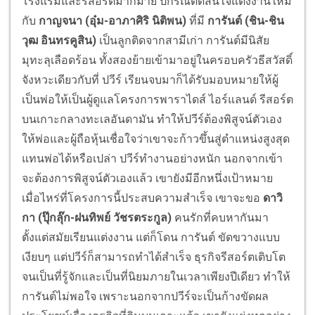
โรงแรมและรีสอร์ตมากมาย ปกรณ์ตัดสินใจแต่งงานใหม่
กับ
กาญจนา (อุ๋ม-อาภาศิริ นิติพน)
ที่มี
การันต์ (ชิน-ชิน
วุฒ อินทรคูสิน)
เป็นลูกติดจากสามีเก่า การันต์มีนิสัย
มุทะลุเลือดร้อน ทั้งสองย้ายเข้ามาอยู่ในครอบครัวธีสวัสดิ์
จังหวะเดียวกับที่ ปวีร์ เรียนจบมาก็ได้รับมอบหมายให้ผู้
เป็นพ่อให้เป็นผู้ดูแลโครงการพาราไดส์ ไอร์แลนด์ รีสอร์ต
บนเกาะกลางทะเลอันดามัน ทำให้ปวีร์ต้องพิสูจน์ตัวเอง
ให้พ่อและผู้ถือหุ้นเชื่อใจว่าเขาจะก้าวขึ้นสู่ตำแหน่งสูงสุด
แทนพ่อได้หรือเปล่า ปวีร์ทำงานอย่างหนัก นอกจากเข้า
จะต้องการพิสูจน์ตัวเองแล้ว เขายังมีอีกหนึ่งเป้าหมาย
เมื่อไหร่ที่โครงการนี้ประสบความสำเร็จ เขาจะขอ
ดาวิ
กา (ปุ๊กลุ๊ก-ฝนทิพย์ วัชรตระกูล)
คนรักที่คบหากันมา
ตั้งแต่สมัยเรียนแต่งงาน แต่ก็โดน การันต์ ขัดขวางแบบ
เงียบๆ แต่ปวีร์ก็สามารถทำได้สำเร็จ ธุรกิจรีสอร์ตเติบโต
จนเป็นที่รู้จักและเป็นที่นิยมภายในเวลาเพียงปีเดียว ทำให้
การันต์ไม่พอใจ เพราะนอกจากปวีร์จะเป็นก้างขัดผล