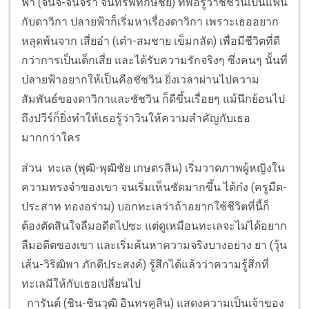
ฟ้า (จันจิ-จันจิรา จันทร์พิทักษ์ชัย) ที่พอรู้ว่าชัชวินเป็นแฟน
กับดาวิกา ปลายฟ้าก็เริ่มหาเรื่องดาวิกา เพราะเธออยาก
หลุดพ้นจาก เสี่ยอ๋า (เต๋า-สมชาย เข็มกลัด) เพื่อมีชีวิตที่ดี
กว่าการเป็นเด็กเสี่ย และได้รับความรักจริงๆ ซึ่งคนๆ นั้นที่
ปลายฟ้าอยากให้เป็นคือชัชวิน ยิ่งเวลาผ่านไปความ
สัมพันธ์ของดาวิกาและชัชวิน ก็ดีขึ้นเรื่อยๆ แม้นึกย้อนไป
ถึงปวีร์ก็ยิ่งทำให้เธอรู้ว่าวินให้ความสำคัญกับเธอ
มากกว่าใคร
ส่วน ทะเล (พุฒิ-พุฒิชัย เกษตรสิน) เริ่มวาดภาพผู้หญิงใน
ความทรงจำของเขา จนเริ่มเห็นชัดมากขึ้น ไต้ก๋ง (ครูมืด-
ประสาท ทองอร่าม) บอกทะเลว่าถ้าอยากใช้ชีวิตที่นี้ก็
ต้องตัดสินใจลืมอดีตไปซะ แต่ดูเหมือนทะเลจะไม่ได้อยาก
ลืมอดีตของเขา และเริ่มค้นหาความจริงบางอย่าง ยา (วุ้น
เส้น-วิริฒิพา ภักดีประสงค์) รู้สึกได้แล้วว่าความรู้สึกที่
ทะเลมีให้กับเธอเปลี่ยนไป
การันต์ (ชิน-ชินวุฒิ อินทรคูสิน) แสดงความเป็นเจ้าของ