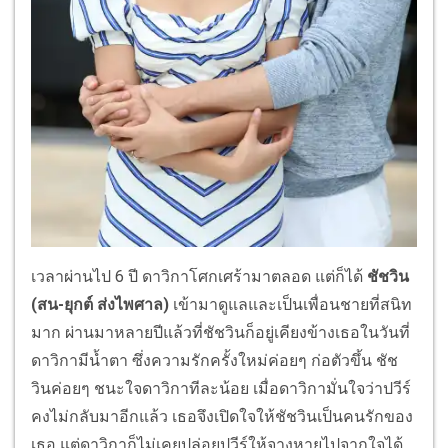
เวลาผ่านไป 6 ปี ดาวิกาโศกเศร้ามาตลอด แต่ก็ได้
ชัชวิน
(สน-ยุกต์ ส่งไพศาล)
เข้ามาดูแลและเป็นเพื่อนชายที่สนิท
มาก ผ่านมาหลายปีแล้วที่ชัชวินก็อยู่เคียงข้างเธอในวันที่
ดาวิกามีน้ำตา ซึ่งความรักครั้งใหม่ค่อยๆ ก่อตัวขึ้น ชัช
วินค่อยๆ ชนะใจดาวิกาทีละน้อย เมื่อดาวิกามั่นใจว่าปวีร์
คงไม่กลับมาอีกแล้ว เธอจึงเปิดใจให้ชัชวินเป็นคนรักของ
เธอ แต่ดาวิกาก็ไม่เคยปล่อยปวีร์ให้จางหายไปจากใจได้