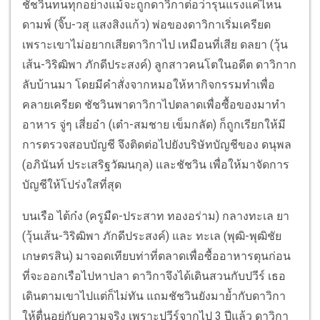
ชัชวินทนทุกอย่างแม้จะถูกดาวิกาต่อว่ารุนแรงแค่ไหน
ดามพ์ (จิ๊บ-วสุ แสงสิงแก้ว) พ่อของดาวิกาเริ่มเครียด
เพราะเขาไม่อยากเสียดาวิกาไป เหมือนที่เสีย ดลยา (วุ้น
เส้น-วิริฒิพา ภักดีประสงค์) ลูกสาวคนโตในอดีต ดาวิกาก
ลับบ้านมา โดยมีคำสั่งจากหมอให้หากิจกรรมทำเพื่อ
คลายเครียด ชัชวินพาดาวิกาไปตลาดเพื่อซื้อของมาทำ
อาหาร จู่ๆ เสี่ยอ๋า (เต๋า-สมชาย เข็มกลัด) ก็ถูกเรียกให้มี
การตรวจสอบบัญชี จึงติดต่อไปยังบริษัทบัญชีของ ดนุพล
(อภินันท์ ประเสริฐวัฒนกุล) และชัชวิน เพื่อให้มาจัดการ
บัญชีให้โปร่งใสที่สุด
บนเรือ ไต้ก๋ง (ครูมืด-ประสาท ทองอร่าม) กลางทะเล ยา
(วุ้นเส้น-วิริฒิพา ภักดีประสงค์) และ ทะเล (พุฒิ-พุฒิชัย
เกษตรสิน) มาจอดเทียบท่าที่ตลาดเพื่อซื้ออาหารตุนก่อน
ที่จะออกเรือไปหาปลา ดาวิกาจึงได้เดินสวนกับปวีร์ เธอ
เดินตามเขาไปแต่ก็ไม่ทัน แถมชัชวินยังมาย้ำกับดาวิกา
ให้ตื่นอยู่กับความจริง เพราะปวีร์จากไป 3 ปีแล้ว ดาวิกา