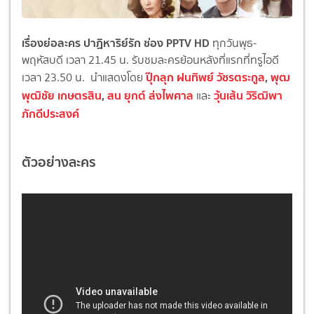
เรื่องย่อละคร ปาฏิหาริย์รัก ช่อง PPTV HD
ทุกวันพุธ-
พฤหัสบดี เวลา 21.45 น. รับชมละครย้อนหลังที่แรกที่ทรูไอดี
ปุ๊กลุก ฝนทิพย์ วัชรตระกูล
,
พุฒ
เวลา 23.50 น. นำแสดงโดย
พุฒิชัย เกษตรสิน
,
สน ยุกต์ ส่งไพศาล
วุ้นเส้น วิริฒิพา
และ
ภักดีประสงค์
ตัวอย่างละคร