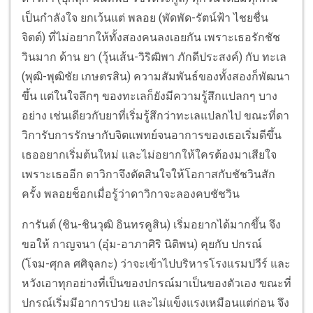
เป็นกำลังใจ ยกเว้นแต่ พลอย (พัดพัด-รัตน์ฟ้า ไชยชื่น
จิตต์) ที่ไม่อยากให้ทั้งสองคนลงเอยกัน เพราะเธอรักชัช
วินมาก ด้าน ยา (วุ้นเส้น-วิริฒิพา ภักดีประสงค์) กับ ทะเล
(พุฒิ-พุฒิชัย เกษตรสิน) ความสัมพันธ์ของทั้งสองก็พัฒนา
ขึ้น แต่ในใจลึกๆ ของทะเลก็ยังมีความรู้สึกแปลกๆ บาง
อย่าง เช่นเดียวกับยาที่เริ่มรู้สึกว่าทะเลแปลกไป ขณะที่ดา
วิการับการรักษากับจิตแพทย์จนอาการของเธอเริ่มดีขึ้น
เธออยากเริ่มต้นใหม่ และไม่อยากให้ใครต้องมาเสียใจ
เพราะเธออีก ดาวิกาจึงตัดสินใจให้โอกาสกับชัชวินสัก
ครั้ง พลอยช็อกเมื่อรู้ว่าดาวิกาจะลองคบชัชวิน
การันต์ (ชิน-ชินวุฒิ อินทรคูสิน) เริ่มอยากได้มากขึ้น จึง
ขอให้ กาญจนา (อุ๋ม-อาภาศิริ นิติพน) คุยกับ ปกรณ์
(โจม-ศุกล ศศิจุลกะ) ว่าจะเข้าไปบริหารโรงแรมปวีร์ และ
หวังเอาทุกอย่างที่เป็นของปกรณ์มาเป็นของตัวเอง ขณะที่
ปกรณ์เริ่มมีอาการป่วย และไม่แข็งแรงเหมือนแต่ก่อน จึง