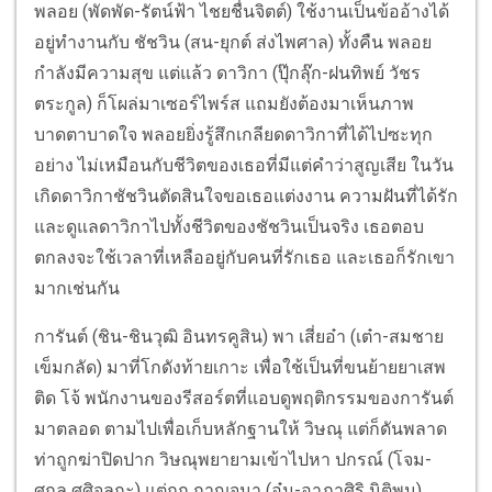
พลอย (พัดพัด-รัตน์ฟ้า ไชยชื่นจิตต์) ใช้งานเป็นข้ออ้างได้
อยู่ทำงานกับ ชัชวิน (สน-ยุกต์ ส่งไพศาล) ทั้งคืน พลอย
กำลังมีความสุข แต่แล้ว ดาวิกา (ปุ๊กลุ๊ก-ฝนทิพย์ วัชร
ตระกูล) ก็โผล่มาเซอร์ไพร์ส แถมยังต้องมาเห็นภาพ
บาดตาบาดใจ พลอยยิ่งรู้สึกเกลียดดาวิกาที่ได้ไปซะทุก
อย่าง ไม่เหมือนกับชีวิตของเธอที่มีแต่คำว่าสูญเสีย ในวัน
เกิดดาวิกาชัชวินตัดสินใจขอเธอแต่งงาน ความฝันที่ได้รัก
และดูแลดาวิกาไปทั้งชีวิตของชัชวินเป็นจริง เธอตอบ
ตกลงจะใช้เวลาที่เหลืออยู่กับคนที่รักเธอ และเธอก็รักเขา
มากเช่นกัน
การันต์ (ชิน-ชินวุฒิ อินทรคูสิน) พา เสี่ยอ๋า (เต๋า-สมชาย
เข็มกลัด) มาที่โกดังท้ายเกาะ เพื่อใช้เป็นที่ขนย้ายยาเสพ
ติด โจ้ พนักงานของรีสอร์ตที่แอบดูพฤติกรรมของการันต์
มาตลอด ตามไปเพื่อเก็บหลักฐานให้ วิษณุ แต่ก็ดันพลาด
ท่าถูกฆ่าปิดปาก วิษณุพยายามเข้าไปหา ปกรณ์ (โจม-
ศุกล ศศิจุลกะ) แต่ถูก กาญจนา (อุ๋ม-อาภาศิริ นิติพน)