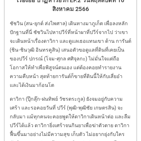
เรื่องย่อ ปาฏิหาริย์รัก EP.2 วันพฤหัสบดีที่ 10
สิงหาคม 2566
ชัชวิน (สน-ยุกต์ ส่งไพศาล) เดินทางมาภูเก็ต เพื่อลงหลัก
ปักฐานที่นี่ ชัชวินไปหาปวีร์ที่หน้าผาที่ปวีร์จากไป ว่าเขา
จะเดินหน้าเรื่องดาวิกา และดูแลเธอแทนเขา ด้าน การันต์
(ชิน-ชินวุฒิ อินทรคูสิน) เสนอตัวขอดูแลที่ดินที่เคยเป็น
ของปวีร์ ปกรณ์ (โจม-ศุกล ศศิจุลกะ) ไม่มั่นใจแต่ถือ
โอกาสให้ทำเพื่อพิสูจน์ตนเอง แต่ต้องคอยทำรายงาน
ความคืบหน้า สุดท้ายการันต์ก็ขายที่ดินนี้ให้กับเสี่ยอ๋า
และได้เงินมาก้อนโต
ดาวิกา (ปุ๊กลุ๊ก-ฝนทิพย์ วัชรตระกูล) ยังจมอยู่กับความ
เศร้า และรอคอยวันที่ ปวีร์ (พุฒิ-พุฒิชัย เกษตรสิน) จะ
กลับมา แม้ทุกคนจะคอยพูดให้ดาวิกาเดินหน้าต่อ และลืม
ปวีร์ได้แล้ว ดาวิกายิ่งเศร้าจนกินยาเพื่อฆ่าตัวตาย ดาวิกา
ฟื้นขึ้นมาอย่างไม่มีความสุข เก็บตัว ไม่อยากยุ่งกับใคร