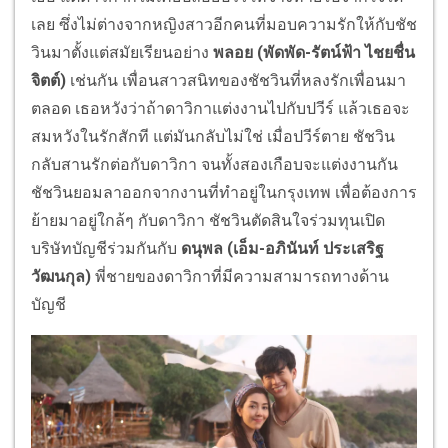
เลย ซึ่งไม่ต่างจากหญิงสาวอีกคนที่มอบความรักให้กับชัช
วินมาตั้งแต่สมัยเรียนอย่าง
พลอย (พัดพัด-รัตน์ฟ้า ไชยชื่น
จิตต์)
เช่นกัน เพื่อนสาวสนิทของชัชวินที่หลงรักเพื่อนมา
ตลอด เธอหวังว่าถ้าดาวิกาแต่งงานไปกับปวีร์ แล้วเธอจะ
สมหวังในรักสักที แต่มันกลับไม่ใช่ เมื่อปวีร์ตาย ชัชวิน
กลับสานรักต่อกับดาวิกา จนทั้งสองเกือบจะแต่งงานกัน
ชัชวินยอมลาออกจากงานที่ทำอยู่ในกรุงเทพ เพื่อต้องการ
ย้ายมาอยู่ใกล้ๆ กับดาวิกา ชัชวินตัดสินใจร่วมทุนเปิด
บริษัทบัญชีร่วมกันกับ
ดนุพล (เอ็ม-อภินันท์ ประเสริฐ
วัฒนกุล)
พี่ชายของดาวิกาที่มีความสามารถทางด้าน
บัญชี