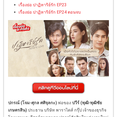
เรื่องย่อ ปาฏิหาริย์รัก EP.23
เรื่องย่อ ปาฏิหาริย์รัก EP.24 ตอนจบ
ปกรณ์ (โจม-ศุกล ศศิจุลกะ)
พ่อของ
ปวีร์ (พุฒิ-พุฒิชัย
เกษตรสิน)
ประธาน บริษัท พาราไดส์ กรุ๊ป เจ้าของธุรกิจ