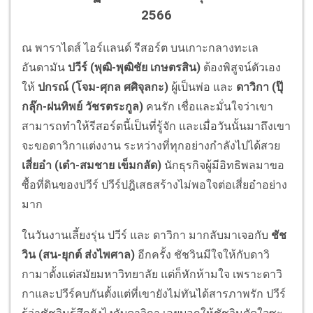
2566
ณ พาราไดส์ ไอร์แลนด์ รีสอร์ต บนเกาะกลางทะเล
อันดามัน
ปวีร์
(พุฒิ-พุฒิชัย เกษตรสิน)
ต้องพิสูจน์ตัวเอง
ให้
ปกรณ์ (โจม-ศุกล ศศิจุลกะ)
ผู้เป็นพ่อ และ
ดาวิกา (ปุ๊
กลุ๊ก-ฝนทิพย์ วัชรตระกูล)
คนรัก
เชื่อและมั่นใจว่าเขา
สามารถทำให้รีสอร์ตนี้เป็นที่รู้จัก และเมื่อวันนั้นมาถึงเขา
จะขอดาวิกาแต่งงาน ระหว่างที่ทุกอย่างกำลังไปได้สวย
เสี่ยอ๋า (เต๋า-สมชาย เข็มกลัด)
นักธุรกิจผู้มีอิทธิพลมาขอ
ซื้อที่ดินของปวีร์ ปวีร์ปฎิเสธสร้างไม่พอใจต่อเสี่ยอ๋าอย่าง
มาก
ในวันงานเลี้ยงรุ่น ปวีร์ และ ดาวิกา มากลับมาเจอกับ
ชัช
วิน (สน-ยุกต์ ส่งไพศาล)
อีกครั้ง ชัชวินมีใจให้กับดาวิ
กามาตั้งแต่สมัยมหาวิทยาลัย แต่ก็หักห้ามใจ เพราะดาวิ
กาและปวีร์คบกันตั้งแต่ที่เขายังไม่ทันได้สารภาพรัก ปวีร์