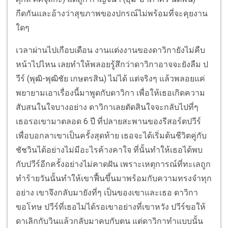
กีดกันและอ้างว่าสุขภาพของปกรณ์ไม่พร้อมที่จะคุยงาน
ใดๆ
เวลาผ่านไปเกือบเดือน งานแต่งงานของดาวิกายังไม่คืบ
หน้าไปไหน เลยทำให้พลอยรู้สึกว่าดาวิกาอาจจะยังลืม ป
วีร์ (พุฒิ-พุฒิชัย เกษตรสิน) ไม่ได้ แต่จริงๆ แล้วพลอยแค่
พยายามเอาเรื่องนี้มาพูดกับดาวิกา เพื่อให้เธอเกิดความ
สับสนในใจบางอย่าง ดาวิกาเลยตัดสินใจจะกลับไปที่ๆ
เธอรอเขามาตลอด 6 ปี ที่ปลายสะพานของรีสอร์ตปวีร์
เพื่อบอกลาเขาเป็นครั้งสุดท้าย เธอจะได้เริ่มต้นชีวิตคู่กับ
ชัชวินได้อย่างไม่มีอะไรค้างคาใจ ที่นั้นทำให้เธอได้พบ
กับปวีร์อีกครั้งอย่างไม่คาดฝัน เพราะเหตุการณ์ที่ทะเลถูก
ทำร้ายวันนั้นทำให้เขาฟื้นขึ้นมาพร้อมกับความทรงจำทุก
อย่าง เขาจึงกลับมายังที่ๆ เป็นของเขาและเธอ ดาวิกา
ขอโทษ ปวีร์ที่เธอไม่ได้รอเขาอย่างที่เขาหวัง ปวีร์ขอให้
ดาเลิกกับวินแล้วกลับมาคบกับตน แต่ดาวิกาทำแบบนั้น