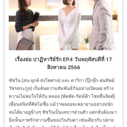
เรื่องย่อ ปาฏิหาริย์รัก EP.4 วันพฤหัสบดีที่ 17
สิงหาคม 2566
ชัชวิน (สน-ยุกต์ ส่งไพศาล) และ ดาวิกา (ปุ๊กลุ๊ก-ฝนทิพย์
วัชรตระกูล) เริ่มต้นความสัมพันธ์กันอย่างเปิดเผย สร้าง
ความไม่พอใจให้กับ พลอย (พัดพัด-รัตน์ฟ้า ไชยชื่นจิตต์)
เพื่อนสนิทที่คิดไม่ซื่อ แม้ว่าพลอยจะพยายามอย่างหนัก
จนได้มาอยู่ข้างๆ ชัชวินเป็นเลขาฯส่วนตัว แต่กลับต้องมา
ยิ่งเห็นภาพรักหวานชื่นของวินกับดา เช่นเดียวกับ ปลาย