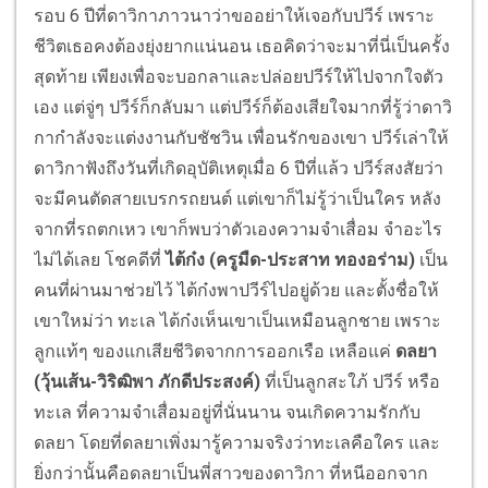
รอบ 6 ปีที่ดาวิกาภาวนาว่าขออย่าให้เจอกับปวีร์ เพราะ
ชีวิตเธอคงต้องยุ่งยากแน่นอน เธอคิดว่าจะมาที่นี่เป็นครั้ง
สุดท้าย เพียงเพื่อจะบอกลาและปล่อยปวีร์ให้ไปจากใจตัว
เอง แต่จู่ๆ ปวีร์ก็กลับมา แต่ปวีร์ก็ต้องเสียใจมากที่รู้ว่าดาวิ
กากำลังจะแต่งงานกับชัชวิน เพื่อนรักของเขา ปวีร์เล่าให้
ดาวิกาฟังถึงวันที่เกิดอุบัติเหตุเมื่อ 6 ปีที่แล้ว ปวีร์สงสัยว่า
จะมีคนตัดสายเบรกรถยนต์ แต่เขาก็ไม่รู้ว่าเป็นใคร หลัง
จากที่รถตกเหว เขาก็พบว่าตัวเองความจำเสื่อม จำอะไร
ไม่ได้เลย โชคดีที่
ไต้ก๋ง (ครูมืด-ประสาท ทองอร่าม)
เป็น
คนที่ผ่านมาช่วยไว้ ไต้ก๋งพาปวีร์ไปอยู่ด้วย และตั้งชื่อให้
เขาใหม่ว่า ทะเล ไต้ก๋งเห็นเขาเป็นเหมือนลูกชาย เพราะ
ลูกแท้ๆ ของแกเสียชีวิตจากการออกเรือ เหลือแค่
ดลยา
(วุ้นเส้น-วิริฒิพา ภักดีประสงค์)
ที่เป็นลูกสะใภ้ ปวีร์ หรือ
ทะเล ที่ความจำเสื่อมอยู่ที่นั่นนาน จนเกิดความรักกับ
ดลยา โดยที่ดลยาเพิ่งมารู้ความจริงว่าทะเลคือใคร และ
ยิ่งกว่านั้นคือดลยาเป็นพี่สาวของดาวิกา ที่หนีออกจาก