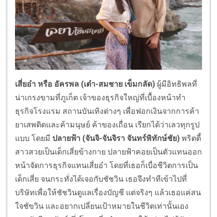
เสี่ยอ๋า หรือ อัครพล (เต๋า-สมชาย เข็มกลัด)
ผู้มีอิทธิพลที่
น่าเกรงขามที่ภูเก็ต เจ้าของธุรกิจใหญ่ที่เบื้องหน้าทำ
ธุรกิจโรงแรม สถานบันเทิงต่างๆ เพื่อฟอกเงินจากการค้า
ยาเสพติดและค้ามนุษย์ ค้าของเถื่อน เรียกได้ว่าเลวทุกรูป
แบบ โดยมี
ปลายฟ้า (จันจิ-จันจิรา จันทร์พิทักษ์ชัย)
พริตตี้
สาวสวยเป็นเด็กเสี่ยข้างกาย ปลายฟ้าคอยเป็นตัวแทนออก
หน้าจัดการธุรกิจแทนเสี่ยอ๋า โดยที่เธอก็เบื่อชีวิตการเป็น
เด็กเสี่ย จนกระทั่งได้เจอกับชัชวิน เธอจึงทำทีเข้าไปที่
บริษัทเพื่อให้ชัชวินดูแลเรื่องบัญชี แต่จริงๆ แล้วเธอแค่สน
ใจชัขวิน และอยากเปลี่ยนเป้าหมายในชีวิตเท่านั้นเอง