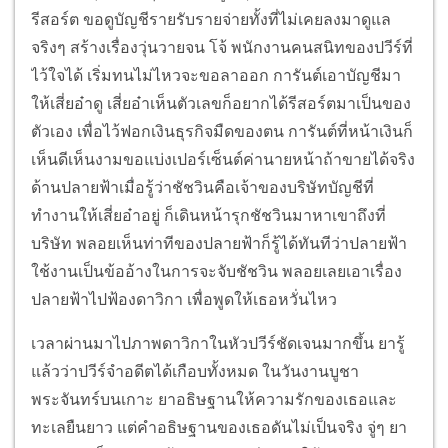
รีสอร์ต ขอดูบัญชีรายรับรายจ่ายทั้งที่ไม่เคยลงมาดูแล
จริงๆ สร้างเรื่องวุ่นวายจน โจ้ พนักงานคนสนิทของปวีร์ที่
ไว้ใจได้ เริ่มทนไม่ไหวจะขอลาออก การันต์เอาบัญชีมา
ให้เสี่ยอ๋าดู เสี่ยอ๋าเห็นตัวเลขก็อยากได้รีสอร์ตมาเป็นของ
ตัวเอง เพื่อไว้ฟอกเงินธุรกิจมืดของตน การันต์ที่หน้าเงินก็
เห็นดีเห็นงามขอแบ่งเปอร์เซ็นต์ค่านายหน้าถ้าขายได้จริง
ด้านปลายฟ้าเมื่อรู้ว่าชัชวินคือเจ้าของบริษัทบัญชีที่
ทำงานให้เสี่ยอ๋าอยู่ ก็เดินหน้ารุกชัชวินมาหาเขาถึงที่
บริษัท พลอยเห็นท่าทีของปลายฟ้าก็รู้ได้ทันทีว่าปลายฟ้า
ใช้งานเป็นข้ออ้างในการจะจับชัชวิน พลอยเลยเอาเรื่อง
ปลายฟ้าไปฟ้องดาวิกา เพื่อพูดให้เธอหวั่นไหว
เวลาผ่านมาไปภาพดาวิกาในหัวปวีร์ชัดเจนมากขึ้น ยารู้
แล้วว่าปวีร์จำอดีตได้เกือบทั้งหมด ในวันงานบูชา
พระจันทร์บนเกาะ ยาอธิษฐานให้ความรักของเธอและ
ทะเลยืนยาว แต่คำอธิษฐานของเธอดันไม่เป็นจริง จู่ๆ ยา