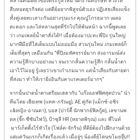
หลานคนเดียวของตระกูลให้มาฝึกงานที่บริษัท หวังให้
สืบทอดธุรกิจต่อ แต่ดีย์อยากพิสูจน์ตัวเอง ปฏิเสธเสียงแข็ง
ทั้งคู่เลยทะเลาะกันอย่างรุนแรง คุณปู่โกรธมาก เผลอ
ตะคอก และไล่หลานสุดที่รักไปให้พ้นหน้า ฉากนี้พูดเลย
ว่า เกมเพลย์น้ำตาสั่งได้!! เมื่อต้องมาปะทะพี่ปิง รุ่นใหญ่
มากฝีมือที่ใส่เต็มแบบไม่ออมมือ ส่วนรุ่นใหม่ เกมเพลย์ก็
เต็มที่สุดๆ เหมือนกัน ”พี่ปิงมหัศจรรย์มาก ส่งอารมณ์ส่ง
ความรู้สึกบางอย่างมา จนเรากลั้นความรู้สึก กลั้นน้ำตา
เอาไว้ไม่อยู่ รู้เลยว่าเขาเก๋าเกมมาก แค่น้ำเสียงกับสายตา
ที่ส่งมา ทำให้เรายิ่งอินกับคาแรคเตอร์มากๆ”
จากนั้นปาดน้ำตาเตรียมเฮฮากับ “แก๊งออฟฟิศสุดป่วน” นำ
ทีมโดย เฮียเทพ (แทค-ภรัณยู), AE คู่กัด (แม็กซ์-อชิร
ะ&หญิง-อาณดา), บอส (ปาร์ตี้ นักพากย์ฟิลกู้ด), เลขานพ
ดล (จั๊ก ซีซันไฟว์), ป้าชุลี HR (หยาดพิรุณ) และ พี่ไนท์
มาร์เก็ตติ้งไร้หัวใจ (โฟล์ค-จักริน) ที่ดีย์ต้องไปฝึกงานด้วย
แต่แค่วันแรกก็เกิดเรื่องแล้ว เมื่อจู่ๆ น้องดีย์โดนขโมยจุ๊บ!!