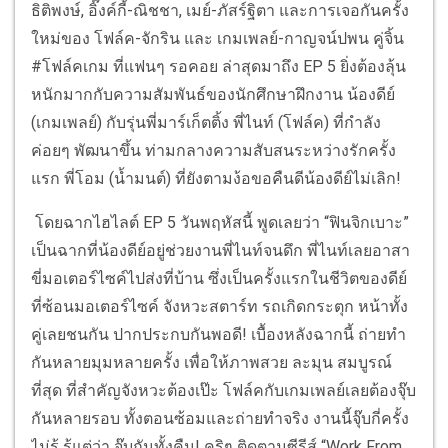
ธิติพงษ์, อิ๊งค์กี้-ณิชชา, เมย์-ภัสร์ฐิตา และการเจอกันครั้ง
ใหม่ของ โฟล์ค-จักริน และ เกมเพลย์-กาญจน์ปพน คู่จิ้น
#โฟล์คเกม ที่แฟนๆ รอคอย ล่าสุดมาถึง EP 5 ยิ่งต้องลุ้น
หนักมากกับความสัมพันธ์ของนักศึกษาฝึกงาน น้องดีย์
(เกมเพลย์) กับรุ่นพี่มาร์เก็ตติ้ง พี่ไนท์ (โฟล์ค) ที่กำลัง
ค่อยๆ พัฒนาขึ้น ท่ามกลางความสับสนระหว่างรักครั้ง
แรก พี่โอม (น้ำมนต์) ที่ยังตามง้อขอคืนดีน้องดีย์ไม่เลิก!
โดยฉากไฮไลต์ EP 5 วันพฤหัสนี้ พูดเลยว่า “ฟินจิกเบาะ”
เป็นฉากที่น้องดีย์อยู่ช่วยงานพี่ไนท์จนดึก พี่ไนท์เลยอาสา
ขี่มอเตอร์ไซค์ไปส่งที่บ้าน ซึ่งเป็นครั้งแรกในชีวิตของดีย์
ที่ซ้อนมอเตอร์ไซค์ จังหวะสตาร์ท รถเกิดกระตุก หน้าทั้ง
คู่เลยชนกัน ปากประกบกันพอดี! เบื้องหลังฉากนี้ ถ่ายทำ
กันหลายมุมหลายครั้ง เพื่อให้ภาพสวย ละมุน สมบูรณ์
ที่สุด ที่สำคัญจังหวะต้องเป๊ะ โฟล์คกับเกมเพลย์เลยต้องจุ๊บ
กันหลายรอบ ทั้งตอนซ้อมและถ่ายทำจริง งานนี้จุ๊บกี่ครั้ง
ไม่รู้ รู้แต่ว่า จุ๊บกันทั้งคืน! คริๆ ติดตามซีรีส์ “Work From