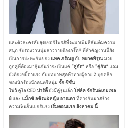
และตัวละครลับสุดเซอร์ไพรส์ที่
จะมาเพิ่มสีสันเติมความ
สนุก รับรองว่าหนุ่มสาววายต้องกรี๊ด
!
!
ที่สำคัญงานนี้ยัง
เป็นการปะทะกั
นของ
แทค ภรัณยู
กับ
หยาดพิรุณ
มวย
ถูกคู่ที่ต้องมาลุ้นกันว่
าจะเป็นแค่
“คู่กัด”
หรือ
“คู่กัน”
แถม
ยังต้องขยี้ตาแรง กับบทบาทสุดท้าทายผู้ชาย 2 บุคคลิก
ของนักร้องนักดนตรีหนุ่ม
จั๊ก ซีซั่น
ไฟว์
คู่ใจ
CEO
ปาร์ตี้
ยังมีคู่รุ่นเล็ก
โฟล์ค
จักริน
&
เกมเพล
ย์
และ
แม็กซ์
อชิระ
&
หญิง อาณดา
ที่ควงกันมาสร้าง
ความฟินจิ้
นเบอร์แรง
เริ่มตอนแรก สิงหาคม นี้