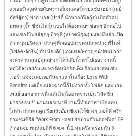
ตามมาติดๆ กับคู่รักไม่จำกัดเพศ เฮียเทพ (แทค-ภรัณยู)
ลงเอยรักสุดท้ายกับทรานส์เจนเดอร์สวยแซ่บ เฮย่า (เมย์-
ภัสร์ฐิตา) ฟาก บอส (ปาร์ตี้ นักพากย์ฟีลกู้ด) เปิดตัวคบ
นพดล (จั๊ก ซีซันไฟว์) แบบไม่ต้องหลบๆ ซ่อนๆ อีกต่อไป
และเซอร์ไพรส์สุดๆ ป้าชุลี (หยาดพิรุณ) มงลงมีหลัว เปิด
ตัว หนุ่มปริศนา! ส่วนคู่ที่เจออุปสรรคหนักหน่วง พี่ไนท์
(โฟล์ค-จักริน) กับ น้องดีย์ (เกมเพลย์-กาญจน์ปพน) กว่า
จะฝ่าด่านคุณปู่คูณย่ามาได้ก็เสียน้ำตาไปเยอะ งานนี้
พอได้ลงเอยกันเลยขอจัดหนักจัดเต็ม ร้อนแรงสุดแซ่บ
เวอร์! แม้จะเคยเจอกันมาแล้วในเรื่อง Love With
Benefits แต่เบื้องหลังฉากนี้ก็ไม่ง่าย ทั้ง โฟล์ค และ เกม
เพลย์ ออกอาการตื่นเต้นไม่น้อย เพราะเป็น “เลิฟซีน
มาราธอน!!” นานหลายนาที งานนี้ทำเอาหายใจแทบ
ไม่ทัน ส่วนคนดูเตรียมถังอ๊อกซิเจนไว้ข้างๆ เลยก็ดี คริๆ
ตามชมซีรีส์ “Work From Heart รักป่วนก๊วนออฟฟิศ” EP
7 ตอนจบ พฤหัสบดีที่ 6 ต.ค. นี้ 2 ทุ่มครึ่ง พร้อมกัน 3