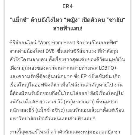
EP.4
“แม็กซ์” ต้านยังไงไหว “หญิง” เปิดตัวคบ “ชาฮับ”
สายฟ้าแลบ!
ซีรีส์ออนไลน์ “Work From Heart รักป่วนก๊วนออฟฟิศ”
จากค่ายน้องใหม่ DV8 ขึ้นแท่นซีรีส์มาแรง ที่กำลังกุม
หัวใจใครหลายคน ทั้งเรื่องราวสุดแซ่บของชีวิตมนุษย์เงิน
เดือน มุมมองของความหลากหลายทางเพศ LGBTQ+
และความรักที่ต้องลุ้นหนักมาก ซึ่ง EP 4 ยิ่งเข้มข้น เกิด
เรื่องใหญ่ในออฟฟิศดีฟ่า เมื่อไฟล์งานสำคัญหายไป งาน
นี้ต้องมีคนรับผิดชอบถึงขั้นโดนไล่ออก! ยังมีเรื่องใหญ่ไม่
แพ้กัน เมื่อ AE สาวสวย วีวี่ (หญิง-อาณดา) ที่หนุ่มปาก
หนัก สองธีร์ (แม็กซ์-อชิระ) แอบรักแอบเล็งมาตั้งแต่เรียน
มหาวิทยาลัย เปิดตัวแฟนแบบสายฟ้าแลบ!!
งานนี้สุดเซอร์ไพรส์ คว้าตัวนักแสดงหนุ่มฮอตสุดปัง ชา