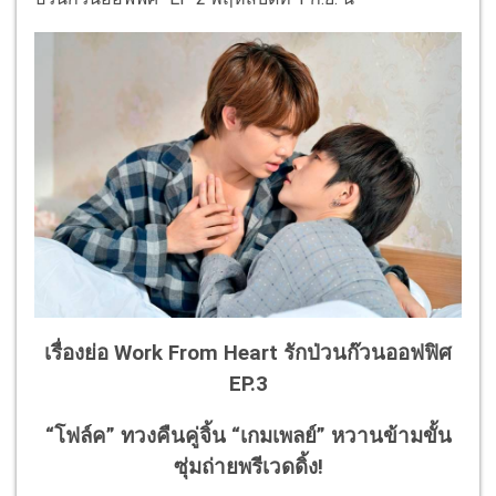
เรื่องย่อ Work From Heart รักป่วนก๊วนออฟฟิศ
EP.3
“โฟล์ค” ทวงคืนคู่จิ้น “เกมเพลย์” หวานข้ามขั้น
ซุ่มถ่ายพรีเวดดิ้ง!