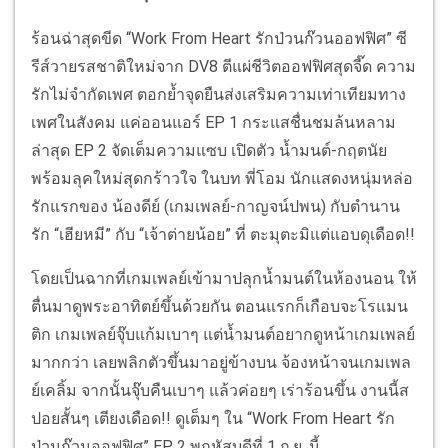
ร้อนฉ่าสุดขีด “Work From Heart รักป่วนก๊วนออฟฟิศ” ซี
รีส์วายรสชาติใหม่จาก DV8 ตีแผ่ชีวิตออฟฟิศสุดจี๊ด ความ
รักไม่จำกัดเพศ ตอกย้ำจุดยืนส่งเสริมความเท่าเทียมทาง
เพศในสังคม แค่ออนแอร์ EP 1 กระแสชื่นชมล้นหลาม
ล่าสุด EP 2 จัดเต็มความแซบ เปิดตัว น้ำมนต์-กฤตนัย
พร้อมลุคใหม่สุดกร้าวใจ ในบท พี่โอม นักแสดงหนุ่มหล่อ
รักแรกของ น้องดีย์ (เกมเพลย์-กาญจน์ปพน) กับตำนาน
รัก “เฮียหมี” กับ “เจ้าต่ายน้อย” ที่ ตะมุตะมิแต่แอบดุเดือด!!
โดยเป็นฉากที่เกมเพลย์เข้ามาปลุกน้ำมนต์ในห้องนอน ให้
ตื่นมาดูพระอาทิตย์ขึ้นด้วยกัน ตอนแรกก็เกือบจะโรแมน
ติก เกมเพลย์จุ๊บแก้มเบาๆ แต่น้ำมนต์อยากดูหน้าเกมเพลย์
มากกว่า เลยพลิกตัวขึ้นมาอยู่ข้างบน จ้องหน้าจนเกมเพล
ย์เคลิ้ม จากนั้นจุ๊บคืนเบาๆ แล้วค่อยๆ เร่าร้อนขึ้น งานนี้ส
ปอยสั้นๆ เตียงเดือด!! ดูเต็มๆ ใน “Work From Heart รัก
ป่วนก๊วนออฟฟิศ” EP 2 พฤหัสบดีที่ 1 ก.ย. นี้