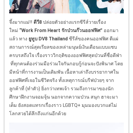
จึ้งมากแม่
!!
ดีวี
8
ปล่อยตัวอย่างแรก
ซีรีส์
วาย
เรื่
อง
ใหม่
“
Work From Heart
รักป่วนก๊วนออฟฟิศ”
ออกมา
แล้ว ทาง
ยูทู
บ
DV8 Thailand
ซีรีส์ของคนออฟฟิศ ตีแผ่
สถานการณ์สุดเรียลของเหล่
ามนุษย์เงินเดือนแบบแซบ
ครบรสถึ
งใจ เรื่องราววิกฤติของออฟฟิศสุดป่
วนที่ชื่อดีฟ่า
ที่ทุกคนต้องร่วมมือร่วมใจกั
นกอบกู้ก่อนจะปังพินาศ โดย
มีหน้าที่การงานเป็นเดิมพัน เนื้อหาเล่าถึงบรรยากาศใน
ออฟฟิ
ศที่เจอในชีวิตจริง ทั้งเหตุการณ์บรีฟป่วยๆ จาก
ลูกค้าที่ (ทำตัว) ยิ่งกว่าเทพเจ้า รวมถึงการมาของนัก
ศึกษาฝึ
กงานจอมจุ้น นอกจากความป่วน สนุก ฮาจะมา
เต็ม ยังสอดแทรกเรื่องราว
LGBTQ
+ มุมมองบวกแต่ไม่
โลกสวยได้ลึกถึ
งแก่นอีกด้วย