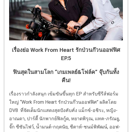
เรื่องย่อ Work From Heart รักป่วนก๊วนออฟฟิศ
EP.5
ฟินสุดในสามโลก “เกมเพลย์&โฟล์ค” จุ๊บกันทั้ง
คืน!
เรื่องราวกำลังสนุก เข้มขันขึ้นทุก EP สำหรับซีรีส์ฟอร์ม
ใหญ่ “Work From Heart รักป่วนก๊วนออฟฟิศ” ผลิตโดย
DV8 ที่จัดเต็มนักแสดงสุดปังคับคั่ง แม็กซ์-อชิระ, หญิง-
อาณดา, ปาร์ตี้ นักพากย์ฟิลกู้ด, หยาดพิรุณ, แทค-ภรัณยู,
จั๊ก ซีซันไฟว์, น้ำมนต์-กฤตนัย, ชีตาห์-ชนม์พิพัฒน์, ออฟ-