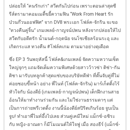
ปล่อยให้ “คนรักเก่า” สวีตกันไปก่อน เพราะตอนล่าสุดซี
รีส์ดรามาคอมเมดี้ขยี้ความฟิน “Work From Heart รัก
ป่วนก๊วนออฟฟิศ” จาก DV8 พระเอก โฟล์ค-จักริน จะขอ
“ทวงคืนคู่จิ้น” เกมเพลย์-กาญจน์ปพน หลังจากปล่อยให้ไป
สวีตกับอดีตรัก น้ำมนต์-กฤตนัย จนโซเชียลร้อนระอุ และ
เกิดกระแส ทวงคืน #โฟล์คเกม ตามมาอย่างดุเดือด
ซึ่ง EP 3 วันพฤหัสนี้ โฟล์ค&เกมเพลย์ จัดความหวานเซ็ต
ใหญ่จุกๆ แถมจัดเต็มความพิเศษด้วยสาวว้าวซ่า ติช่า-กัน
ติชา มารับบทลูกค้าสุดแซ่บของบริษัทดีฟ่า ที่ดั๊นจับคู่ที่ไม่
ค่อยชอบขี้หน้า อย่าง พี่ไนท์ (โฟล์ค-จักริน) มาร์เก็ตติ้งไร้
หัวใจกับ น้องดีย์ (เกมเพลย์-กาญจน์ปพน) เด็กฝึกงานสาย
อ้อนให้มาทำงานร่วมกัน และไม่ใช่งานธรรมดาๆ แต่
เป็นการถ่ายพรีเวดดิ้ง งานนี้น้องดีย์สปิริตเกินร้อย จูบเป็น
จูบ! ทำเอาพี่ไนท์อึ้งไปเลย ส่วนคู่เคมีใหม่ แม็กซ์-อชิระ
กับ หญิง-อาณดา ก็มีโมเมนต์ให้ใจฟู เมื่อ สองธีร์ (แม็กซ์-