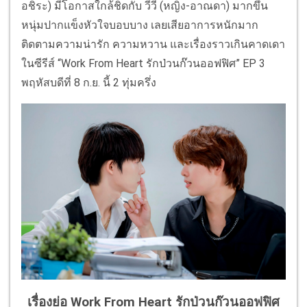
อชิระ) มีโอกาสใกล้ชิดกับ วีวี่ (หญิง-อาณดา) มากขึ้น
หนุ่มปากแข็งหัวใจบอบบาง เลยเสียอาการหนักมาก
ติดตามความน่ารัก ความหวาน และเรื่องราวเกินคาดเดา
ในซีรีส์ “Work From Heart รักป่วนก๊วนออฟฟิศ” EP 3
พฤหัสบดีที่ 8 ก.ย. นี้ 2 ทุ่มครึ่ง
เรื่องย่อ Work From Heart รักป่วนก๊วนออฟฟิศ