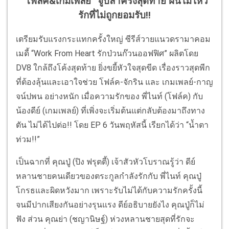
“โฟล์ค&เกมเพลย์” จูบลาครั้งสุดท้าย ฝืนไม่ไหว
รักที่ไม่ถูกยอมรับ!!
เตรียมรับแรงกระแทกครั้งใหญ่ ซีรีส์วายแนวดรามาคอม
เมดี้ “Work From Heart รักป่วนก๊วนออฟฟิศ” ผลิตโดย
DV8 ใกล้ถึงโค้งสุดท้าย ยิ่งขยี้หัวใจสุดขีด เรื่องราวสุดพีก
ที่ต้องลุ้นและเอาใจช่วย โฟล์ค-จักริน และ เกมเพลย์-กาญ
จน์ปพน อย่างหนัก เมื่อความรักของ พี่ไนท์ (โฟล์ค) กับ
น้องดีย์ (เกมเพลย์) ที่เพิ่งจะเริ่มต้นแต่กลับต้องมาถึงทาง
ตัน ไม่ได้ไปต่อ!! โดย EP 6 วันพฤหัสนี้ เรียกได้ว่า “น้ำตา
ท่วม!!”
เป็นฉากที่ คุณปู่ (ปิง ฟรุตตี้) เจ้าสัวหัวโบราณรู้ว่า ดีย์
หลานชายคนเดียวของตระกูลกำลังรักกับ พี่ไนท์ คุณปู่
โกรธและผิดหวังมาก เพราะรับไม่ได้กับความรักครั้งนี้
จนมีปากเสียงกันอย่างรุนแรง ดีย์อธิบายยังไง คุณปู่ก็ไม่
ฟัง ส่วน คุณย่า (ชญานิษฐ์) ห่วงหลานชายสุดที่รักจะ