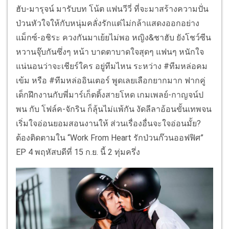
ฮับ-มารุจน์ มารับบท โน้ต แฟนวีวี่ ที่จะมาสร้างความปั่น
ป่วนหัวใจให้กับหนุ่มคลั่งรักแต่ไม่กล้าแสดงออกอย่าง
แม็กซ์-อชิระ ควงกันมาเย้ยไม่พอ หญิง&ชาฮับ ยังโชว์ซีน
หวานจุ๊บกันซึ่งๆ หน้า บาดตาบาดใจสุดๆ แฟนๆ หนักใจ
แน่นอนว่าจะเชียร์ใคร อยู่ทีมไหน ระหว่าง #ทีมหล่อคม
เข้ม หรือ #ทีมหล่ออินเตอร์ พูดเลยเลือกยากมาก ฟากคู่
เด็กฝึกงานกับพี่มาร์เก็ตติ้งสายโหด เกมเพลย์-กาญจน์ป
พน กับ โฟล์ค-จักริน ก็ลุ้นไม่แพ้กัน งัดลีลาอ้อนขั้นเทพจน
เริ่มใจอ่อนยอมสอนงานให้ ส่วนเรื่องอื่นจะใจอ่อนมั้ย?
ต้องติดตามใน “Work From Heart รักป่วนก๊วนออฟฟิศ”
EP 4 พฤหัสบดีที่ 15 ก.ย. นี้ 2 ทุ่มครึ่ง