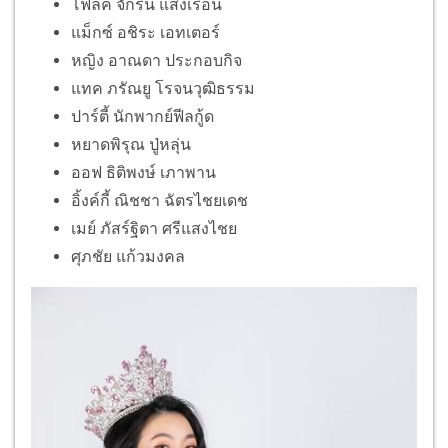
โฟล์ค จักริน แสงเรือน
แม็กซ์ อชิระ เอทเตอร์
หญิง อาณดา ประกอบกิจ
แทค ภรัณยู โรจนวุฒิธรรม
ปาร์ตี้ นักพากย์ฟีลกู้ด
หยาดพิรุณ ปู่หลุ่น
ออฟ ธิติพงษ์ เภาพาน
อิ้งค์กี้ ณิชชา ฉัตรไชยเดช
เมย์ ภัสร์ฐิตา ศรีแสงไชย
ศุภชัย แก้วมงคล