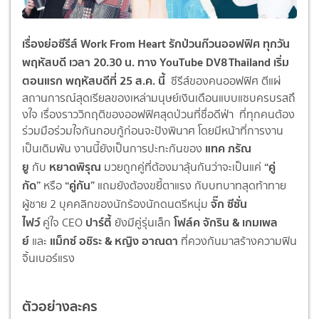
เรื่องย่อซีรีส์ Work From Heart รักป่วนก๊วนออฟฟิศ
ทุกวัน
พฤหัสบดี เวลา 20.30 น. ทาง YouTube DV8 Thailand เริ่ม
ตอนแรก พฤหัสบดีที่ 25 ส.ค. นี้
ซีรีส์ของคนออฟฟิศ ตีแผ่
สถานการณ์สุดเรียลของเหล่
ามนุษย์เงินเดือนแบบแซบครบรสถึ
งใจ เรื่องราววิกฤติของออฟฟิศสุดป่
วนที่ชื่อดีฟ่า ที่ทุกคนต้อง
ร่วมมือร่วมใจกั
นกอบกู้ก่อนจะปังพินาศ โดยมีหน้าที่การงาน
แทค ภรัณ
เป็นเดิมพัน
งานนี้ยังเป็นการปะทะกั
นของ
ยู
หยาดพิรุณ
“คู่
กับ
มวยถูกคู่ที่ต้องมาลุ้นกันว่
าจะเป็นแค่
กัด”
“คู่กัน”
หรือ
แถมยังต้องขยี้ตาแรง กับบทบาทสุดท้าทาย
จั๊ก ซีซั่น
ผู้ชาย 2 บุคคลิกของนักร้องนักดนตรีหนุ่ม
ไฟว์
ปาร์ตี้
โฟล์ค
จักริน
&
เกมเพล
คู่ใจ
CEO
ยังมีคู่รุ่นเล็ก
ย์
แม็กซ์
อชิระ
&
หญิง อาณดา
และ
ที่ควงกันมาสร้างความฟิน
จิ้
นเบอร์แรง
ตัวอย่างละคร