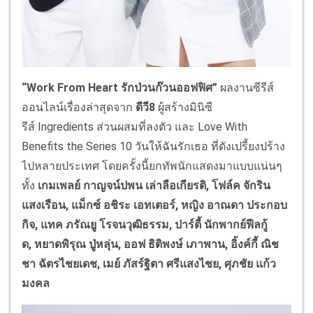
“
Work From Heart
รักป่วนก๊วนออฟฟิศ”
ผลงานซีรีส์
ออนไลน์เรื่องล่าสุ
ดจาก
ดีวี
8
ผู้สร้างมินิซี
รีส์
Ingredients
ส่วนผสมที่ลงตัว และ
Love With
Benefits the Series
10 วันให้ฉันรักเธอ ที่ดังเปรี้ยงปร้าง
ไปหลายประเทศ โดยครั้งนี้ยกทัพนั
กแสดงมาแบบแน่นๆ
ทั้ง
เกมเพลย์
กาญจน์ปพน
เล่าลือเกียรติ
,
โฟล์ค
จักริน
แสงเรือน
,
แม็กซ์
อชิระ เอทเตอร์
,
หญิง อาณดา ประกอบ
กิจ, แทค ภรัณยู โรจนวุฒิธรรม,
ปาร์ตี้ นักพากย์ฟีลกู้
ด
,
หยาดพิรุณ ปู่ห
ลุ่
น
,
ออฟ ธิติพงษ์ เภาพาน, อิ้งค์กี้ ณิช
ชา ฉัตรไชยเดช, เมย์ ภัสร์ฐิตา ศรีแสงไชย, ศุภชัย แก้ว
มงคล