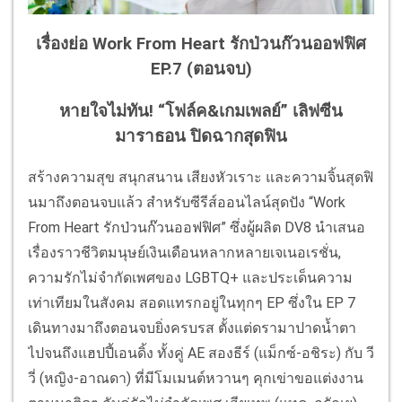
เรื่องย่อ Work From Heart รักป่วนก๊วนออฟฟิศ
EP.7 (ตอนจบ)
หายใจไม่ทัน! “โฟล์ค&เกมเพลย์” เลิฟซีน
มาราธอน ปิดฉากสุดฟิน
สร้างความสุข สนุกสนาน เสียงหัวเราะ และความจิ้นสุดฟิ
นมาถึงตอนจบแล้ว สำหรับซีรีส์ออนไลน์สุดปัง “Work
From Heart รักป่วนก๊วนออฟฟิศ” ซึ่งผู้ผลิต DV8 นำเสนอ
เรื่องราวชีวิตมนุษย์เงินเดือนหลากหลายเจเนอเรชั่น,
ความรักไม่จำกัดเพศของ LGBTQ+ และประเด็นความ
เท่าเทียมในสังคม สอดแทรกอยู่ในทุกๆ EP ซึ่งใน EP 7
เดินทางมาถึงตอนจบยิ่งครบรส ตั้งแต่ดรามาปาดน้ำตา
ไปจนถึงแฮปปี้เอนดิ้ง ทั้งคู่ AE สองธีร์ (แม็กซ์-อชิระ) กับ วี
วี่ (หญิง-อาณดา) ที่มีโมเมนต์หวานๆ คุกเข่าขอแต่งงาน