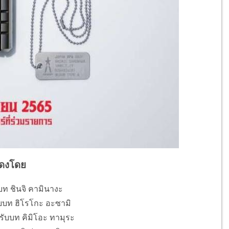
ดงโดย
บท ชินจิ คามินางะ
ับบท ฮิโรโกะ อะซามิ
ับบท คิมิโอะ ทามุระ