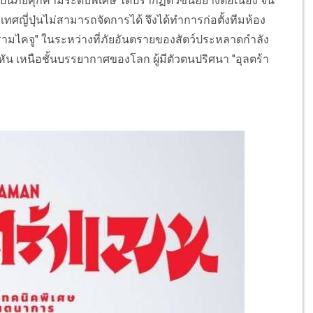
ี่เป็นภัยคุกคามระดับพิเศษ ได้ปรากฏตัวขึ้นอย่างต่อเนื่อง จน
ทศญี่ปุ่นไม่สามารถจัดการได้ จึงได้ทำการก่อตั้งทีมห้อง
บปรามไคจู" ในระหว่างที่ภัยอันตรายของสัตว์ประหลาดกำลัง
ทันหัน เหนือชั้นบรรยากาศของโลก ผู้มีตัวตนปริศนา "อุลตร้า