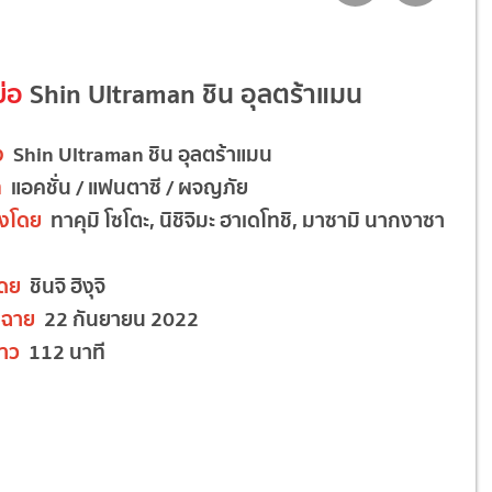
ย่อ
Shin Ultraman ชิน อุลตร้าแมน
ง
Shin Ultraman ชิน อุลตร้าแมน
ท
แอคชั่น / แฟนตาซี / ผจญภัย
งโดย
ทาคุมิ โซโตะ, นิชิจิมะ ฮาเดโทชิ, มาซามิ นากงาซา
โดย
ชินจิ ฮิงุจิ
ฉาย
22 กันยายน 2022
าว
112 นาที