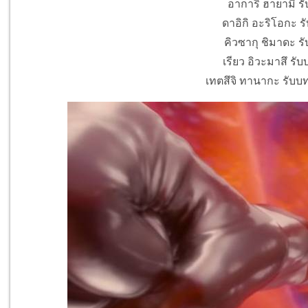
อาการิ ฮายามิ รับ
ดาอิกิ อะริโอกะ ร
คิวซากุ ชิมาดะ รั
เรียว อิวะมาสึ รับ
เทตสึจิ ทานากะ รับบท