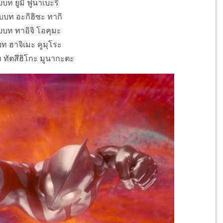
บท ยูมิ ฟูนาเบะริ
ับบท อะกิฮิซะ ทากิ
บบท ทาอิจิ โอคุมะ
บท ฮาจิเมะ คูมุโระ
 ทัตสึฮิโกะ มูนากะตะ