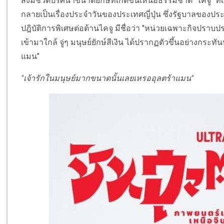
สิ่งมีชีวิตปริศนาขนาดยักษ์ที่เกิดขึ้นเหนือธรรมชาติ "ไคจู" ท
กลายเป็นเรื่องประจำวันของประเทศญี่ปุ่น ซึ่งรัฐบาลของประเ
ปฎิบัติการพิเศษต่อต้านไคจู มีชื่อว่า "หน่วยเฉพาะกิจปรา
เข้ามาใกล้ จู่ๆ มนุษย์ยักษ์สีเงิน ได้ปรากฏตัวขึ้นอย่างกระ
แมน"
"เจ้ารักในมนุษย์มากขนาดนั้นเลยเหรออุลตร้าแมน"