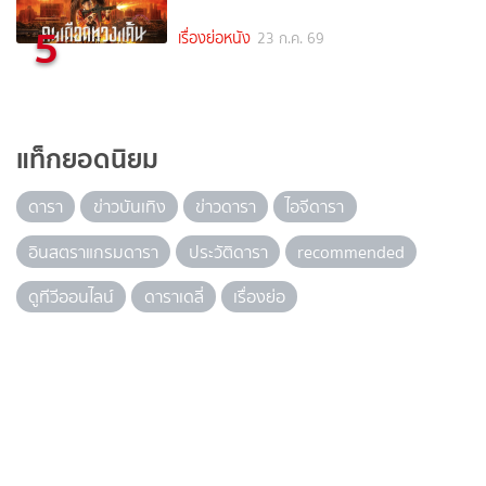
5
เรื่องย่อหนัง
23 ก.ค. 69
แท็กยอดนิยม
ดารา
ข่าวบันเทิง
ข่าวดารา
ไอจีดารา
อินสตราแกรมดารา
ประวัติดารา
recommended
ดูทีวีออนไลน์
ดาราเดลี่
เรื่องย่อ