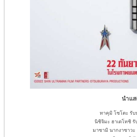
นำแส
ทาคุมิ โซโตะ รับ
นิชิจิมะ ฮาเดโทชิ ร
มาซามิ นากงาซาวะ ร