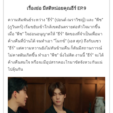
เรื่องย่อ มีสติหน่อยคุณธีร์ EP.9
ความสัมพันธ์ระหว่าง “ธีร์” (ปอนด์ ณราวิชญ์) และ “พีช”
(ภูวินทร์) เริ่มขยับเข้าใกล้เขตอันตรายต่อหัวใจมากขึ้น
เมื่อ “พีช” ใจอ่อนอนุญาตให้ “ธีร์” จัดของที่จำเป็นเพื่อมา
ค้างคืนที่บ้านได้ จนทำเอา “โมกข์” (เอส ศุภ) ถึงกับแซว
“ธีร์” แต่ความหวานยังไม่ทันข้ามคืน ก็ดันมีสถานการณ์
ไม่คาดฝันเกิดขึ้น ทำเอา “พีช” นั่งไม่ติด งานนี้ “ธีร์” จะได้
ค้างคืนสมใจ หรือจะมีอุปสรรคอะไรมาขัดจังหวะกันแน่
ไปลุ้นกัน