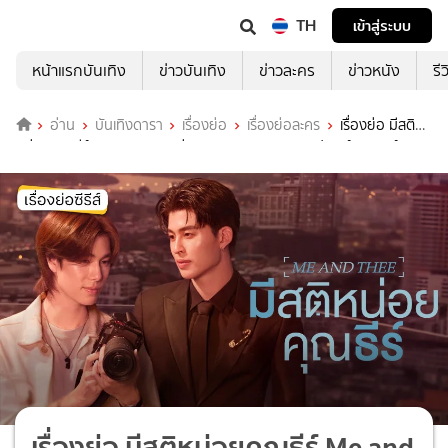
TH
เข้าสู่ระบบ
หน้าแรกบันเทิง
ข่าวบันเทิง
ข่าวละคร
ข่าวหนัง
รี
อ่าน
บันเทิงดารา
เรื่องย่อ
เรื่องย่อละคร
เรื่องย่อ มีสติ
หน่อยคุณธีร์ Me and Thee ช่อง GMM25 (ตอนจบ) ปอนด์-ภูวินทร์ ชวน
ป่วนปนหวาน
เรื่องย่อ มีสติหน่อยคุณธีร์ Me and