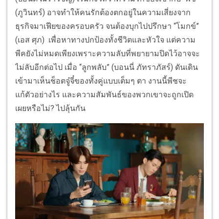
(ภูวินทร์) อาจทำให้คนรักต้องตกอยู่ในความเสี่ยงจาก
ธุรกิจมาเฟียของครอบครัว จนต้องบุกไปปรึกษา “โมกข์”
(เอส ศุภ) เพื่อหาทางปกป้องทั้งชีวิตและหัวใจ แต่ความ
พีคยังไม่หมดเพียงเพราะความลับที่พยายามปิดไว้อาจจะ
ไม่ลับอีกต่อไป เมื่อ “ลูกพลับ” (บอนนี่ ภัทราภัสร์) ดันเดิน
เข้ามาเห็นช็อตจู๋จี๋ของทั้งคู่แบบเต็มๆ ตา งานนี้พีชจะ
แก้ตัวอย่างไร และความสัมพันธ์ของพวกเขาจะถูกเปิด
เผยหรือไม่? ไปลุ้นกัน