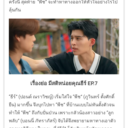
ครั้งนี้ สุดท้าย “พีช” จะทำหาทางออกให้หัวใจอย่างไรไป
ลุ้นกัน
เรื่องย่อ มีสติหน่อยคุณธีร์ EP.7
“ธีร์” (ปอนด์ ณราวิชญ์) เริ่มใส่ใจ “พีช” (ภูวินทร์ ตั้งศักดิ์
ยืน) มากขึ้น จึงบุกไปหา “พีช” ที่บ้านแบบไม่ทันตั้งตัวจน
ทำให้ “พีช” ถึงกับปั่นป่วน เพราะกลัวน้องสาวอย่าง “ลูก
พลับ” (บอนนี่ ภัทราภัสร์) จับได้จึงพยายามหาทางเอาตัว