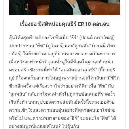
เรื่องย่อ มีสติหน่อยคุณธีร์ EP.10 ตอนจบ
ลุ้นโค้งสุดท้ายเกิดอะไรขึ้นเมื่อ “ธีร์” (ปอนด์ ณราวิชญ์)
เอ่ยปากชวน “พีช” (ภูวินทร์) และ“ลูกพลับ” (บอนนี่ ภัทร
าภัสร์) ให้ย้ายเข้ามาอยู่ที่บ้านของเขาอย่างเป็นทางการ
เพื่อหวังจะทำหน้าที่ดูแลทั้งคู่ให้ดีที่สุดในฐานะหัวหน้า
ครอบครัว ซึ่งงานนี้ทำให้ “คุณมัมของคุณธีร์” (กิ๊ก มยุริ
ญ) ดีใจจนเก็บอาการไม่อยู่ เพราะบ้านจะได้กลับมามีชีวิต
ชีวาอีกครั้ง แต่เรื่องราวไม่ง่ายอย่างที่คิด เมื่อ “พีช” กับ
“ลูกพลับ” กลับตกใจจนทำตัวไม่ถูกกับข้อเสนอที่รวดเร็ว
เกินตั้งตัว บทสรุปของความสัมพันธ์ครั้งนี้จะลงเอยด้วย
ความเข้าใจและความอบอุ่นอย่างที่หลายคนเอาใจช่วย
หรือไม่ และความพยายามของ “ธีร์” จะชนะใจ “พีช” ได้
อย่างสมบูรณ์แบบแค่ไหน? ไปลุ้นกัน