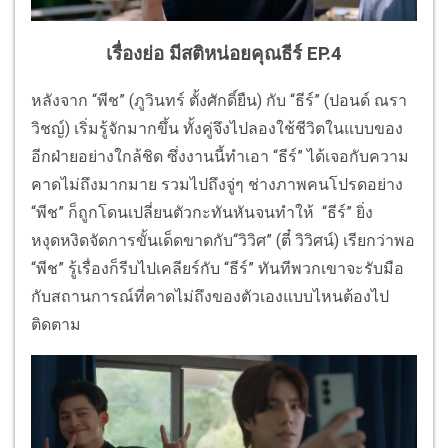
เรื่องย่อ มีสติหน่อยคุณธีร์ EP.4
หลังจาก “พีช” (ภูวินทร์ ตั้งศักดิ์ยืน) กับ “ธีร์” (ปอนด์ ณรา
วิชญ์) เริ่มรู้จักมากขึ้น ทั้งคู่จึงไปลองใช้ชีวิตในแบบของ
อีกฝ่ายอย่างใกล้ชิด ซึ่งงานนี้ทำเอา “ธีร์” ได้เจอกับความ
คาดไม่ถึงมากมาย รวมไปถึงจู่ๆ ช่างภาพคนโปรดอย่าง
“พีช” ก็ถูกโดนเปลี่ยนตัวกะทันหันจนทำให้ “ธีร์” ยิ่ง
หงุดหงิดจัดการขั้นเด็ดขาดกับ“วิวิศ” (ตี๋ วิวิศน์) เรียกว่าพอ
“พีช” รู้เรื่องก็รีบไปเคลียร์กับ “ธีร์” ทันทีพวกเขาจะรับมือ
กับสถานการณ์ที่คาดไม่ถึงของตัวเองแบบไหนต้องไป
ติดตาม