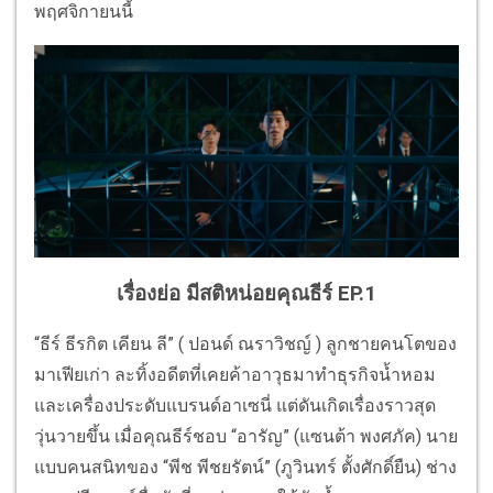
พฤศจิกายนนี้
เรื่องย่อ มีสติหน่อยคุณธีร์ EP.1
“ธีร์ ธีรกิต เคียน ลี” ( ปอนด์ ณราวิชญ์ ) ลูกชายคนโตของ
มาเฟียเก่า ละทิ้งอดีตที่เคยค้าอาวุธมาทำธุรกิจน้ำหอม
และเครื่องประดับแบรนด์อาเซนี่ แต่ดันเกิดเรื่องราวสุด
วุ่นวายขึ้น เมื่อคุณธีร์ชอบ “อารัญ” (แซนต้า พงศภัค) นาย
แบบคนสนิทของ “พีช พีชยรัตน์” (ภูวินทร์ ตั้งศักดิ์ยืน) ช่าง