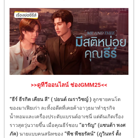
>>ดูทีวีออนไลน์ ช่องGMM25<<
“ธีร์ ธีรกิต เคียน ลี” ( ปอนด์ ณราวิชญ์ )
ลูกชายคนโต
ของมาเฟียเก่า ละทิ้งอดีตที่เคยค้าอาวุธมาทำธุรกิจ
น้ำหอมและเครื่องประดับแบรนด์อาเซนี่ แต่ดันเกิดเรื่อง
ราวสุดวุ่นวายขึ้น เมื่อคุณธีร์ชอบ
“อารัญ” (แซนต้า พงศ
ภัค)
นายแบบคนสนิทของ
“พีช พีชยรัตน์” (ภูวินทร์ ตั้ง