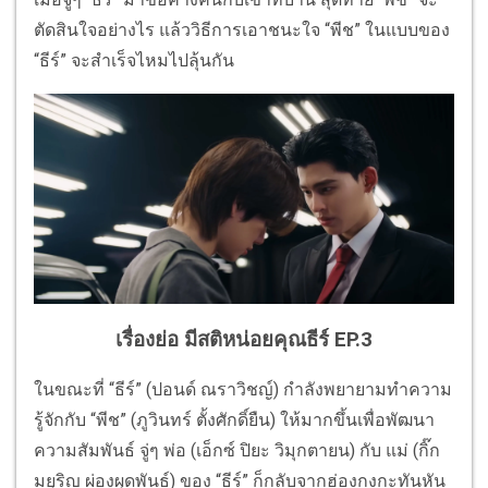
ตัดสินใจอย่างไร แล้ววิธีการเอาชนะใจ “พีช” ในแบบของ
“ธีร์” จะสำเร็จไหมไปลุ้นกัน
เรื่องย่อ มีสติหน่อยคุณธีร์ EP.3
ในขณะที่ “ธีร์” (ปอนด์ ณราวิชญ์) กำลังพยายามทำความ
รู้จักกับ “พีช” (ภูวินทร์ ตั้งศักดิ์ยืน) ให้มากขึ้นเพื่อพัฒนา
ความสัมพันธ์ จู่ๆ พ่อ (เอ็กซ์ ปิยะ วิมุกตายน) กับ แม่ (กิ๊ก
มยุริญ ผ่องผุดพันธ์) ของ “ธีร์” ก็กลับจากฮ่องกงกะทันหัน