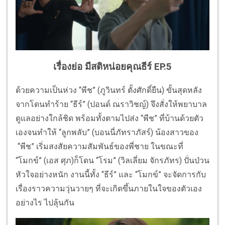
เรื่องย่อ มีสติหน่อยคุณธีร์ EP.5
ด้วยความเป็นห่วง “พีช” (ภูวินทร์ ตั้งศักดิ์ยืน) ขั้นสุดหลัง
จากโดนทำร้าย “ธีร์” (ปอนด์ ณราวิชญ์) จึงสั่งให้พยาบาล
ดูแลอย่างใกล้ชิด พร้อมทั้งตามไปส่ง “พีช” ที่บ้านด้วยตัว
เองจนทำให้ “ลูกพลับ” (บอนนี่ภัทราภัสร์) น้องสาวของ
“พีช” เริ่มสงสัยความสัมพันธ์ของพี่ชาย ในขณะที่
“โมกข์” (เอส ศุภ)ก็โดน “โรม” (วิลเลี่ยม จักรภัทร) ปั่นป่วน
หัวใจอย่างหนัก งานนี้ทั้ง “ธีร์” และ “โมกข์” จะจัดการกับ
เรื่องราวความวุ่นวายๆ ที่จะเกิดขึ้นภายในใจของตัวเอง
อย่างไร ไปลุ้นกัน