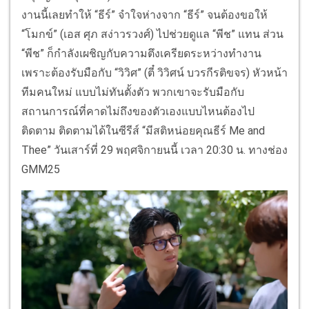
งานนี้เลยทำให้ “ธีร์” จำใจห่างจาก “ธีร์” จนต้องขอให้
“โมกข์” (เอส ศุภ สง่าวรวงศ์) ไปช่วยดูแล “พีช” แทน ส่วน
“พีช” ก็กำลังเผชิญกับความตึงเครียดระหว่างทำงาน
เพราะต้องรับมือกับ “วิวิศ” (ตี๋ วิวิศน์ บวรกีรติขจร) หัวหน้า
ทีมคนใหม่ แบบไม่ทันตั้งตัว พวกเขาจะรับมือกับ
สถานการณ์ที่คาดไม่ถึงของตัวเองแบบไหนต้องไป
ติดตาม ติดตามได้ในซีรีส์ “มีสติหน่อยคุณธีร์ Me and
Thee” วันเสาร์ที่ 29 พฤศจิกายนนี้ เวลา 20:30 น. ทางช่อง
GMM25