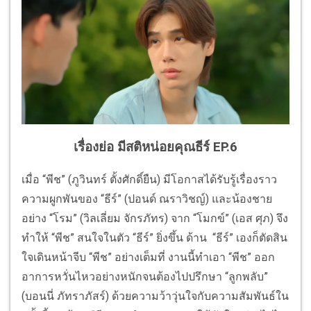
เรื่องย่อ มีสติหน่อยคุณธีร์ EP.6
เมื่อ “พีช” (ภูวินทร์ ตั้งศักดิ์ยืน) มีโอกาสได้รับรู้เรื่องราว
ความผูกพันของ “ธีร์” (ปอนด์ ณราวิชญ์) และน้องชาย
อย่าง “โรม” (วิลเลี่ยม จักรภัทร) จาก “โมกข์” (เอส ศุภ) จึง
ทำให้ “พีช” สนใจในตัว “ธีร์” ยิ่งขึ้น ด้าน “ธีร์” เองก็ตัดสิน
ใจเดินหน้าจีบ “พีช” อย่างเต็มที่ งานนี้ทำเอา “พีช” ออก
อาการหวั่นไหวอย่างหนักจนต้องไปปรึกษา “ลูกพลับ”
(บอนนี่ ภัทราภัสร์) ด้วยความว้าวุ่นใจกับความสัมพันธ์ใน