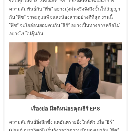
รอดทุกวิถีทาง ในขณะที่ “ธีร์” ก็ยังเดินหน้าพัฒนาการ
ความสัมพันธ์กับ “พีช” อย่างมุ่งมั่นจริงจังถึงขั้นให้สัญญา
กับ “พีช” ว่าจะดูแลพีชและน้องสาวอย่างดีที่สุด งานนี้
“พีช” จะใจอ่อนยอมคบกับ “ธีร์” อย่างเป็นทางการหรือไม่
อย่างไร ไปลุ้นกัน
เรื่องย่อ มีสติหน่อยคุณธีร์ EP.8
ความสัมพันธ์ยิ่งลึกซึ้ง แต่อันตรายยิ่งใกล้ตัว เมื่อ “ธีร์”
(ปอนด์ ณราวิชญ์) เริ่มกังวลว่าความรักของเขากับ “พีช”