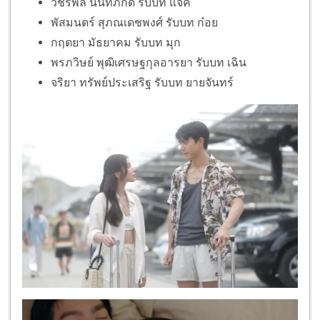
วัชรพล นนท์ภักดี รับบท แจ๊ค
พัสมนตร์ สุภณเดชพงศ์ รับบท ก๋อย
กฤตยา มัธยาคม รับบท มุก
พรภวิษย์ พุฒิเศรษฐกุลอารยา รับบท เฉิน
จริยา ทรัพย์ประเสริฐ รับบท ยายจันทร์