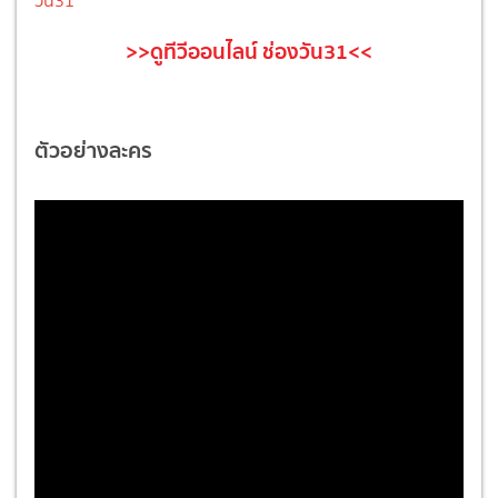
วัน31
>>ดูทีวีออนไลน์ ช่องวัน31<<
ตัวอย่างละคร