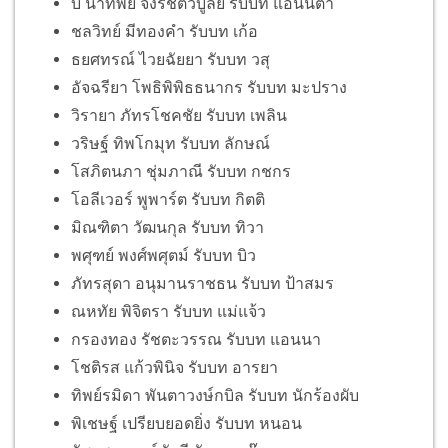
บี น้ำทิพย์ จงรัชตวิบูลย์ รับบท แอนนิต้า
ชลวิทย์ มีทองคำ รับบท เก้อ
ธยศทรณ์ ไวยฉัยยา รับบท วสุ
อัจฉรียา โพธิพิพิธธนากร รับบท มะปราง
วิรายา ภัทรโชคชัย รับบท เพลิน
วริษฐ์ ทิพโกมุท รับบท ลักษณ์
โสภิตนภา ชุ่มภาณี รับบท กชกร
โอลีเวอร์ พูพาร์ต รับบท กิตติ
มิณฑิตา วัฒนกุล รับบท ทิวา
พศุฑย์ พงศ์พศุตม์ รับบท บิว
ภัทรสุดา อนุมานราชธน รับบท ป้าสมร
ณหทัย พิจิตรา รับบท แม่แจ้ว
กรองทอง รัชตะวรรณ รับบท แอนนา
โชติรส แก้วพินิจ รับบท อารยา
ทิพย์รมิดา พันตาวงษ์กบิล รับบท นักร้องผับ
พิเชษฐ์ เปรียบยอดยิ่ง รับบท หนอน