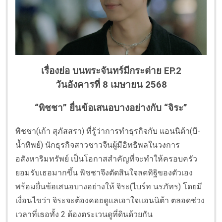
เรื่องย่อ บนพระจันทร์มีกระต่าย EP.2
วันอังคารที่ 8 เมษายน 2568
“พิชชา” ยื่นข้อเสนอบางอย่างกับ “จิระ”
พิชชา(เก้า สุภัสสรา) ที่รู้ว่าการทำธุรกิจกับ แอนนิต้า(บี-
น้ำทิพย์) นักธุรกิจสาวชาวจีนผู้มีอิทธิพลในวงการ
อสังหาริมทรัพย์ เป็นโอกาสสำคัญที่จะทำให้ครอบครัว
ยอมรับเธอมากขึ้น พิชชาจึงตัดสินใจลดทิฐิของตัวเอง
พร้อมยื่นข้อเสนอบางอย่างให้ จิระ(ไบร์ท นรภัทร) โดยมี
เงื่อนไขว่า จิระจะต้องคอยดูแลเอาใจแอนนิต้า ตลอดช่วง
เวลาที่เธอทั้ง 2 ต้องตระเวนดูที่ดินด้วยกัน