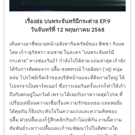
เรื่องย่อ บนพระจันทร์มีกระต่าย EP.9
วันจันทร์ที่ 12 พฤษภาคม 2568
เส้นทางอาชีพนายหน้าอสังหาริมทรัพย์ของ พิชชา รับบท
โดย เก้า-สุภัสสรา ธนชาต ในละคร “บนพระจันทร์มี
กระต่าย” ทางช่องวัน31 กำลังไปได้สวย แถมล่าสุด เก้ายัง
ได้รับการติดต่อจาก ปลื้ม-ธยศทรณ์ ไวยฉัยยา (วสุ) หนุ่ม
หล่อ โปรไฟล์เริ่ดเจ้าของบริษัทบ้านและที่ดินรายใหญ่ ให้
ไปเจรจาเป็นพาร์ทเนอร์ ซึ่งการเจอกันครั้งแรกก็ทำให้เก้า
ถึงกับตกอยู่ในภวังค์ เพราะได้เจอกับภาพวาดสุดโปรด ที่
เปรียบเสมือนความเชื่อเรื่องความรักของเธอ แถมพอยิ่ง
ได้คุยกัน ก็ยิ่งประทับใจในความเก่งและความคิดของ
ปลื้ม ฝ่ายปลื้มเองก็รู้สึกคลิกกับเก้าไม่แพ้กัน งานนี้ความ
สัมพันธ์ระหว่างปลื้มและเก้าจะพัฒนาไปในทิศทางใด