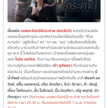
เรื่องย่อ
บนพระจันทร์มีกระต่าย ช่องวัน31
ละครรักร่วมสมัย
ของคนในยุคปัจจุบัน คุณคิดว่าบนโลกนี้ยังมีคนเชื่อ “เรื่อง
ความรัก” อยู่อีกไหม? แต่ “เขา และ “เธอ” กลับยังคงเชื่อในสิ่ง
เดียวกัน มาร่วมเดินทางหาคำตอบนิยามรักแบบฉบับของคนใน
ยุค พ.ศ.นี้ ไปพร้อมกับพวกเขา นำแสดงโดยพระเอกหนุ่มสุด
ไบร์ท นรภัทร
ฮอต
กับการมารับบทหนุ่มบาร์โฮสตัวท็อป
เก้า สุภัสสรา
ประกบคู่กับนางเอกฝีมือเฉียบ
ที่มาร่วมงานกับ
บี
ช่องวัน31 เป็นครั้งแรก และนักแสดงตัวแม่เจ้าบทบาทอย่าง
น้ำทิพย์
พ้อยท์ ชล
พร้อมด้วยนักแสดงคุณภาพอีกคับคั่ง อาทิ
วิทย์, ปลื้ม ธยศทรณ์, ปริม อัจฉรียา, จีน่า วิรายา, ต๊ะ วริษฐ์,
เจี๊ยบ โสภิตนภา, อั๋น โอลีเวอร์, มิ้น มิณฑิตา, ณัฐ พศุฑย์, บัว
ภัทรสุดา
ฯลฯ
ติดตามชม
บนพระจันทร์มีกระต่าย ทุกวันจันทร์-
อังคาร เวลา 20.30 น. เริ่มตอนแรกจันทร์ที่ 7 เม.ย. ทางช่อง