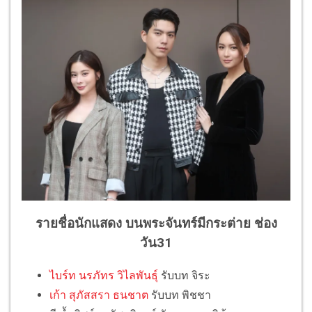
รายชื่อนักแสดง บนพระจันทร์มีกระต่าย ช่อง
วัน31
ไบร์ท นรภัทร วิไลพันธุ์
รับบท จิระ
เก้า สุภัสสรา ธนชาต
รับบท พิชชา