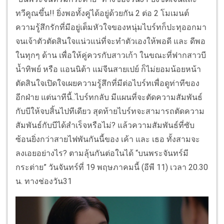
ทวีคูณขึ้น!! ยิ่งพอทั้งคู่ได้อยู่ด้วยกัน 2 ต่อ 2 โมเมนต์
ความรู้สึกรักที่มีอยู่เต็มหัวใจของหนุ่มไบร์ทก็ปะทุออกมา
จนเจ้าตัวตัดสินใจแน่วแน่ที่จะทำตัวเองให้พอดี และ ดีพอ
ในทุกๆ ด้าน เพื่อให้คู่ควรกับสาวเก้า ในขณะที่ฟากสาวบี
น้ำทิพย์ หรือ แอนนิต้า แม่จีนสายเปย์ ก็ไม่ยอมน้อยหน้า
ตัดสินใจเปิดใจเผยความรู้สึกที่มีต่อไบร์ทเพื่อดูท่าทีของ
อีกฝ่าย แต่นาทีนี้..ไบร์ทกลับ มีแผนที่จะตัดความสัมพันธ์
กับบีให้จบสิ้นไปทีเดียว สุดท้ายไบร์ทจะสามารถตัดความ
สัมพันธ์กับบีได้สำเร็จหรือไม่? แล้วความสัมพันธ์ที่ซับ
ซ้อนยิ่งกว่าสายไฟพันกันนี้ของ เค้า และ เธอ ทั้งสามจะ
ลงเอยอย่างไร? ตามลุ้นกันต่อในได้ “บนพระจันทร์มี
กระต่าย” วันจันทร์ที่ 19 พฤษภาคมนี้ (อีพี 11) เวลา 20.30
น. ทางช่องวัน31