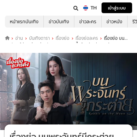
TH
เข้าสู่ระบบ
หน้าแรกบันเทิง
ข่าวบันเทิง
ข่าวละคร
ข่าวหนัง
รี
อ่าน
บันเทิงดารา
เรื่องย่อ
เรื่องย่อละคร
เรื่องย่อ บน
พระจันทร์มีกระต่าย ช่องวัน31 (ตอนจบ) "ไบร์ท-เก้า-บี" ชวนลุ้นความ
สัมพันธ์ที่ทำให้ใจเต้นรัว
เรื่องย่อ บนพระจันทร์มีกระต่าย