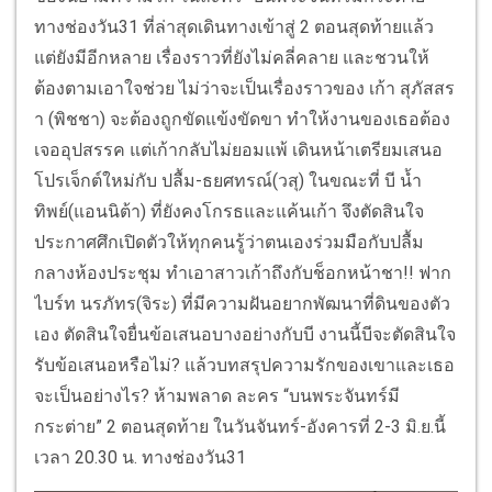
ทางช่องวัน31 ที่ล่าสุดเดินทางเข้าสู่ 2 ตอนสุดท้ายแล้ว
แต่ยังมีอีกหลาย เรื่องราวที่ยังไม่คลี่คลาย และชวนให้
ต้องตามเอาใจช่วย ไม่ว่าจะเป็นเรื่องราวของ เก้า สุภัสสร
า (พิชชา) จะต้องถูกขัดแข้งขัดขา ทำให้งานของเธอต้อง
เจออุปสรรค แต่เก้ากลับไม่ยอมแพ้ เดินหน้าเตรียมเสนอ
โปรเจ็กต์ใหม่กับ ปลื้ม-ธยศทรณ์(วสุ) ในขณะที่ บี น้ำ
ทิพย์(แอนนิต้า) ที่ยังคงโกรธและแค้นเก้า จึงตัดสินใจ
ประกาศศึกเปิดตัวให้ทุกคนรู้ว่าตนเองร่วมมือกับปลื้ม
กลางห้องประชุม ทำเอาสาวเก้าถึงกับช็อกหน้าชา!! ฟาก
ไบร์ท นรภัทร(จิระ) ที่มีความฝันอยากพัฒนาที่ดินของตัว
เอง ตัดสินใจยื่นข้อเสนอบางอย่างกับบี งานนี้บีจะตัดสินใจ
รับข้อเสนอหรือไม่? แล้วบทสรุปความรักของเขาและเธอ
จะเป็นอย่างไร? ห้ามพลาด ละคร “บนพระจันทร์มี
กระต่าย” 2 ตอนสุดท้าย ในวันจันทร์-อังคารที่ 2-3 มิ.ย.นี้
เวลา 20.30 น. ทางช่องวัน31