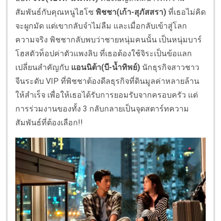
สัมพันธ์กับคุณหนูไฮโซ
พิชชา(เก้า-สุภัสสรา)
ที่เธอไม่คิด
จะผูกมัด แต่เขากลับจำไม่ลืม และเมื่อกลับเข้าสู่โลก
ความจริง พิชชากลับพบว่าชายหนุ่มคนนั้น เป็นหนุ่มบาร์
โฮสตัวท็อปค่าตัวแพงลิบ ที่เธอต้องใช้จิระเป็นข้อแลก
เปลี่ยนสำคัญกับ
แอนนิต้า(บี-น้ำทิพย์)
นักธุรกิจสาวชาว
จีนระดับ VIP ที่พิชชาต้องดีลธุรกิจที่ดินมูลค่าหลายล้าน
ให้สำเร็จ เพื่อให้เธอได้รับการยอมรับจากครอบครัว แต่
การร่วมงานของทั้ง 3 กลับกลายเป็นจุดสตาร์ทความ
สัมพันธ์ที่ต้องเลือก!!