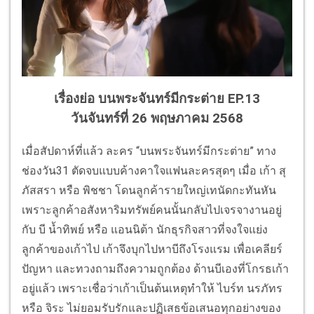
เรื่องย่อ บนพระจันทร์มีกระต่าย EP.13
วันจันทร์ที่ 26 พฤษภาคม 2568
เมื่อสัปดาห์ที่แล้ว ละคร “บนพระจันทร์มีกระต่าย” ทาง
ช่องวัน31 ตัดจบแบบค้างคาใจแฟนละครสุดๆ เมื่อ เก้า สุ
ภัสสรา หรือ พิชชา โดนลูกค้ารายใหญ่เทนัดกะทันหัน
เพราะลูกค้าอสังหาริมทรัพย์คนนั้นกลับไปเจรจางานอยู่
กับ บี น้ำทิพย์ หรือ แอนนิต้า นักธุรกิจสาวที่จงใจแย่ง
ลูกค้าของเก้าไป เก้าจึงบุกไปหาบีถึงโรงแรม เพื่อเคลียร์
ปัญหา และทวงถามถึงความถูกต้อง ด้านบีเองที่โกรธเก้า
อยู่แล้ว เพราะเชื่อว่าเก้าเป็นต้นเหตุทำให้ ไบร์ท นรภัทร
หรือ จิระ ไม่ยอมรับรักและปฏิเสธข้อเสนอทุกอย่างของ