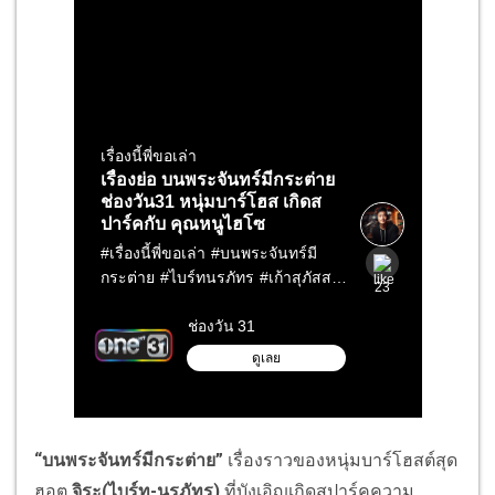
“
บนพระจันทร์มีกระต่าย
”
เรื่องราวของหนุ่มบาร์โฮสต์สุด
ฮอต
จิระ(ไบร์ท-นรภัทร)
ที่บังเอิญเกิดสปาร์คความ