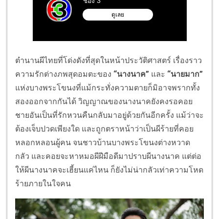
ตำนานผีไทยที่โด่งดังที่สุดในหน้าประวัติศาสตร์ เรื่องราว
ความรักต่างภพสุดอมตะของ
“
นางนาค
”
และ
“
นายมาก
”
แห่งบางพระโขนงที่แม้กระทั่งความตายก็มิอาจพรากทั้ง
สองออกจากกันได้ วิญญาณของนางนาคยังคงรอคอย
ชายอันเป็นที่รักหวนคืนกลับมาอยู่ด้วยกันอีกครั้ง แม้ว่าจะ
ต้องเจ็บปวดเพียงใด และถูกตราหน้าว่าเป็นผีร้ายที่คอย
หลอกหลอนผู้คน จนชาวบ้านบางพระโขนงต่างหวาด
กลัว และคอยจะหาหมอผีฝีมือดีมาปราบผีนางนาค แต่ต่อ
ให้ผีนางนาคจะเฮี้ยนแค่ไหน ก็ยังไม่น่ากลัวเท่าความโหด
ร้ายภายในใจคน