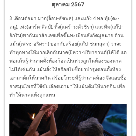
ตุลาคม 2567
3 เดือนต่อมา มาก(จ็อบ-ธัชพล) และแก๊ง 4 ทอ ทุ้ย(ดะ-
ดนู), เท่ง(อาร์ต-ศิลป์), ทิ้ง(แคร์-วงศ์วชิรา) และทึ่ม(แก๊ป-
จักริน)พากันมาสักเลขเพื่อขึ้นทะเบียนสังกัดมูลนาย ด้าน
แม้น(เฟรช-อริศรา) บอกกับสร้อย(แก๊ป-ชนกสุดา) ว่าจะ
ทำทุกทางให้มากเลิกกับนาค(ยิหวา-ปรียากานต์)ให้ได้ แต่
พอแม้นรู้ว่านาคตั้งท้องก็อดเป็นห่วงลูกในท้องของนาค
ไม่ได้เช่นกัน แม้นสั่งให้สร้อยไปซื้อยาบำรุงตอนตั้งท้อง
เอามาต้มให้นาคกิน สร้อยโกรธที่รู้ว่านาคท้อง จึงแอบซื้อ
ยาสมุนไพรที่ใช้ขับเลือดเอามาให้แม้นต้มให้นาคกิน เพื่อ
ทำให้นาคแท้งลูกแทน