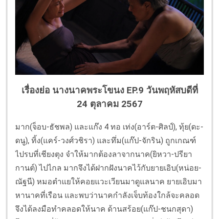
เรื่องย่อ นางนาคพระโขนง EP.9 วันพฤหัสบดีที่
24 ตุลาคม 2567
มาก(จ็อบ-ธัชพล) และแก๊ง 4 ทอ เท่ง(อาร์ต-ศิลป์), ทุ้ย(ดะ-
ดนู), ทิ้ง(แคร์-วงศ์วชิรา) และทึ่ม(แก๊ป-จักริน) ถูกเกณฑ์
ไปรบที่เชียงตุง จำให้มากต้องลาจากนาค(ยิหวา-ปรียา
กานต์) ไปไกล มากจึงได้ฝากฝังนาคไว้กับยายเอิบ(หน่อย-
ณัฐนี) หมอตำแยให้คอยแวะเวียนมาดูแลนาค ยายเอิบมา
หานาคที่เรือน และพบว่านาคกำลังเจ็บท้องใกล้จะคลอด
จึงได้ลงมือทำคลอดให้นาค ด้านสร้อย(แก๊ป-ชนกสุดา)