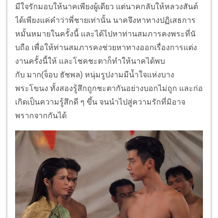
มีใจรักมอบให้นาคเพียงผู้เดี
ยว แต่นาคกลับให้หลวงสันต์
ได้เพี
ยงแค่คำว่าพี่ชายเท่านั้น นาคจึงหาทางปฏิเสธการ
หมั้
นหมายในครั้งนี้ และได้ไปหาท่านสมภารคงพระที่นั
บถือ เพื่อให้ท่านสมภารคงช่
วยหาทางออกเรื่องการแต่ง
งานครั้
งนี้ให้ และโชคชะตาก็ทำให้นาคได้พบ
กับ มาก(จ็อบ ธัชพล) หนุ่มรูปงามมีน้ำใจแห่
งบาง
พระโขนง ทั้งสองรู้สึกถูกชะตากันอย่
างบอกไม่ถูก และก่อ
เกิดเป็นความรู้สึกดี ๆ ขึ้น จนนำไปสู่ความรักที่มิ
อาจ
พรากจากกันได้