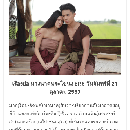
เรื่องย่อ นางนาคพระโขนง EP.6 วันจันทร์ที่ 21
ตุลาคม 2567
มาก(จ็อบ-ธัชพล) พานาค(ยิหวา-ปรียากานต์) มาอาศัยอยู่
ที่บ้านของเท่ง(อาร์ต-ศิลป์)ชั่วคราว ด้านแม้น(เฟรช-อริ
สา) และสร้อย(แก๊ป-ชนกสุดา) ที่เริ่มระแคะระคายก็ตาม
มาที่บ้านของเท่ง จนได้รู้ว่ามากพาผู้หญิงมาอยู่ด้วย นาค