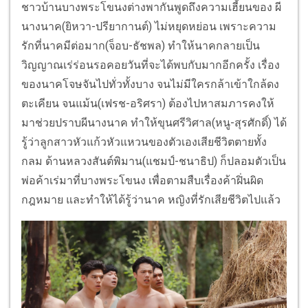
ชาวบ้านบางพระโขนงต่างพากันพูดถึงความเฮี้ยนของ ผี
นางนาค(ยิหวา-ปรียากานต์) ไม่หยุดหย่อน เพราะความ
รักที่นาคมีต่อมาก(จ็อบ-ธัชพล) ทำให้นาคกลายเป็น
วิญญาณเร่ร่อนรอคอยวันที่จะได้พบกับมากอีกครั้ง เรื่อง
ของนาคโจษจันไปทั่วทั้งบาง จนไม่มีใครกล้าเข้าใกล้ดง
ตะเคียน จนแม้น(เฟรช-อริศรา) ต้องไปหาสมภารคงให้
มาช่วยปราบผีนางนาค ทำให้ขุนศรีวิศาล(หนู-สุรศักดิ์) ได้
รู้ว่าลูกสาวหัวแก้วหัวแหวนของตัวเองเสียชีวิตตายทั้ง
กลม ด้านหลวงสันต์พิมาน(แชมป์-ชนาธิป) ก็ปลอมตัวเป็น
พ่อค้าเร่มาที่บางพระโขนง เพื่อตามสืบเรื่องค้าฝิ่นผิด
กฎหมาย และทำให้ได้รู้ว่านาค หญิงที่รักเสียชีวิตไปแล้ว