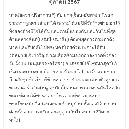
ตุลาคม 2567
นาค(ยิหวา-ปรียากานต์) กับ มาก(จ็อบ-ธัชพล) หนีรอด
จากการถูกตามล่ามาได้ เพราะได้แม่ชีที่วัดร้างช่วยเอาไว้
ทั้งสองต่างมีใจให้กัน และตกเป็นของกันและกันในที่สุด
ด้านหลวงสันต์(แชมป์-ชนาธิป) ต้องหยุดการตามหาตัว
นาค และรีบกลับไปพระนครโดยด่วน เพราะได้รับ
จดหมายแจ้งว่าวิญญาณเสือคร้ามออกอาละวาดทั่วกอง
จับ ฝั่งแม่แม้น(เฟรช-อริศรา) กับสร้อย(แก๊ป-ชนกสุดา) ก็
เริ่มระแคะระคายที่มากหายตัวออกไปจากวัด แถมชาว
บ้านยังซุบซิบเรื่องที่ข้าหลวงกองจับออกตามหาตัวลูกสาว
ของขุนศรีวิศาล(หนู-สุรศักดิ์) ที่หนีการแต่งงานกันให้ควั่ก
ขณะที่มากได้พานาคมาไหว้ศาลที่ชาวบ้านบาง
พระโขนงนับถือก่อนจะพาเข้าหมู่บ้าน ทั้งสองได้สาบาน
ต่อหน้าศาลว่าจะรักและอยู่ดูแลกันไปจนกว่าชีวิตจะ
หาไม่