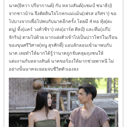
นาค(ยิหวา ปรียากานต์) กับ หลวงสันต์(แชมป์ ชนาธิป)
จากชาวบ้าน จึงตัดสินใจโกหกแม่แม้น(เฟรส อริศรา) ขอ
ไปบางจากเพื่อไปพบกับนาคอีกครั้ง โดยมี 4 ทอ ทุ้ย(ดะ
ดนู) ทิ้ง(แคร์ วงศ์วชิรา) เท่ง(อาร์ต ศิลป์) และทึ่ม(แก๊ป
จักริน) ตามไปด้วย มากแฝงตัวเข้าไปเป็นบ่าวไพร่ในเรือน
ของขุนศรีวิศาล(หนู สุรศักดิ์) แอบลักลอบเข้ามาพบกับ
นาค เลยทำให้มากได้รู้ว่านาคถูกจับคลุมถุงชนให้
แต่งงานกับหลวงสันต์ นาคขอร้องให้มากช่วยพาหนี ไม่
อย่างนั้นนาคจะยอมจบชีวิตตัวเองลง