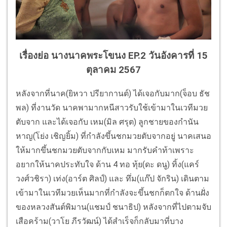
เรื่องย่อ นางนาคพระโขนง EP.2 วันอังคารที่ 15
ตุลาคม 2567
หลังจากที่นาค(ยิหวา ปรียากานต์) ได้เจอกับมาก(จ็อบ ธัช
พล) ที่งานวัด นาคพามากหนีสาวรับใช้เข้ามาในเวทีมวย
ตับจาก และได้เจอกับ เหม(มิล ศรุต) ลูกชายของกำนัน
หาญ(โย่ง เชิญยิ้ม) ที่กำลังขึ้นชกมวยตับจากอยู่ นาคเสนอ
ให้มากขึ้นชกมวยตับจากกับเหม มากรับคำท้าเพราะ
อยากให้นาคประทับใจ ด้าน 4 ทอ ทุ้ย(ดะ ดนู) ทิ้ง(แคร์
วงศ์วชิรา) เท่ง(อาร์ต ศิลป์) และ ทึ่ม(แก๊ป จักริน) เดินตาม
เข้ามาในเวทีมวยเห็นมากที่กำลังจะขึ้นชกก็ตกใจ ด้านฝั่ง
ของหลวงสันต์พิมาน(แชมป์ ชนาธิป) หลังจากที่ไปตามจับ
เสือคร้าม(วาโย ภีรวัฒน์) ได้สำเร็จก็กลับมาที่บาง