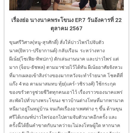
เรื่องย่อ นางนาคพระโขนง EP.7 วันอังคารที่ 22
ตุลาคม 2567
ขุนศรีวิศาล(หนู-สุรศักดิ์) สั่งให้บ่าวไพร่ไปจับตัว
นาค(ยิหวา-ปรียากานต์) กลับเรือน ระหว่างทาง
ผีเน้ย(โซเฟีย-ทิพปภา) ดักเล่นงานนาค และบ่าวไพร่ แต่
มาก (จ็อบ-ธัชพล) ตามมาช่วยไว้ได้ทัน ผีเน้ยอาศัยจังหวะ
ที่มากเผลอเข้าสิงร่างของมากหวังจะทำร้ายนาค โชคดีที่
แก๊ง 4 ทอ ตามมาสมทบ ทุ้ย(แคร์-วชิรวงศ์) ใช้กระกุด
ของขรัวตาจูช่วยชีวิตทุกคนเอาไว้ เรื่องราวของนาคแพร่
สะพัดไปทั่วบางพระโขนง ชาวบ้านต่างโทษที่มากพานาค
หนีมาอยู่ในหมู่บ้าน จนเกิดเรื่องอาเพศต่าง ๆ ขึ้น ด้านขุน
ศรีได้เกณฑ์บ่าวไพร่ออกไปตามจับตัวนาคอีกครั้ง และ
ครั้งนี้ได้ยื่นคำขาดกับนาคว่าจะไม่ลงโทษผู้ใด หากนาค