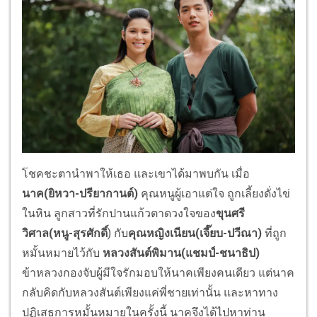
โชคชะตานำพาให้เธอ และเขาได้มาพบกัน เมื่อ
นาค
(ยิหวา-ปรียากานต์)
คุณหนูผู้เอาแต่ใจ ถูกเลี้ยงดั่งไข่
ในหิน ลูกสาวที่รักปานแก้วตาดวงใจของ
ขุนศรี
วิศาล
(หนู-สุรศักดิ์
) กับ
คุณหญิงเนียน
(เจี๊ยบ-ปวีณา)
ที่ถูก
หมั้นหมายไว้กับ
หลวงสันต์พิมาน
(แชมป์-ชนาธิป)
ข้าหลวงกองจับผู้มีใจรักมอบให้นาคเพียงคนเดียว แต่นาค
กลับคิดกับหลวงสันต์เพียงแค่พี่ชายเท่านั้น และหาทาง
ปฏิเสธการหมั้นหมายในครั้งนี้ นาคจึงได้ไปหาท่าน