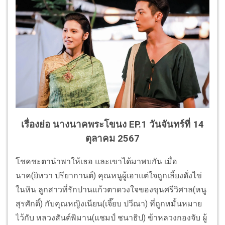
เรื่องย่อ นางนาคพระโขนง EP.1 วันจันทร์ที่ 14
ตุลาคม 2567
โชคชะตานำพาให้เธอ และเขาได้มาพบกัน เมื่อ
นาค(ยิหวา ปรียากานต์) คุณหนูผู้เอาแต่
ใจถูกเลี้ยงดั่งไข่
ในหิน ลูกสาวที่รักปานแก้วตาดวงใจของขุ
นศรีวิศาล(หนู
สุรศักดิ์) กับคุณหญิงเนียน(เจี๊ยบ ปวีณา) ที่ถูกหมั้นหมาย
ไว้กับ หลวงสันต์พิมาน(แชมป์ ชนาธิป) ข้าหลวงกองจับ ผู้