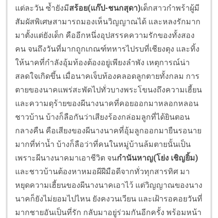
แต่ละวัน ซ้ำยังมี
สร้อย
(แก๊ป-ชนกสุดา)
เด็กสาวกำพร้าผู้มี
สัมผัสพิเศษสามารถมองเห็นวิญญาณได้ และหลงรักมาก
มาตั้งแต่ยังเด็ก คืออีกหนึ่งอุปสรรคความรักของทั้งสอง
คน จนถึงวันที่มากถูกเกณฑ์ทหารไปรบที่เชียงตุง และทิ้ง
ให้นาคที่กำลังอุ้มท้องต้องอยู่เพียงลำพัง เหตุการณ์น่า
สลดใจเกิดขึ้น เมื่อนาคเจ็บท้องคลอดลูกตายทั้งกลม การ
ตายของนาคแพร่สะพัดไปทั่วบางพระโขนงถึงความเฮี้ยน
และความดุร้ายของผีนางนาคที่คอยออกมาหลอกหลอน
ชาวบ้าน บ้างก็ลือกันว่าเสียงร้องกล่อมลูกที่ได้ยินตอน
กลางคืน คือเสียงของผีนางนาคที่อุ้มลูกออกมายืนรอนาย
มากที่ท่าน้ำ บ้างก็ลือว่าที่คนในหมู่บ้านล้มตายนั้นเป็น
เพราะผีนางนาคมาเอาชีวิต จน
กำนันหาญ(โย่ง เชิญยิ้ม)
และชาวบ้านต้องหาหมอผีฝีมือดีจากทั่วทุกสารทิศ มา
หยุดความเฮี้ยนของผีนางนาคเอาไว้ แต่วิญญาณของนาง
นาคก็ยังไม่ยอมไปไหน ยังคงวนเวียน และเฝ้ารอคอยวันที่
มากชายอันเป็นที่รัก กลับมาอยู่ร่วมกันอีกครั้ง พร้อมหน้า