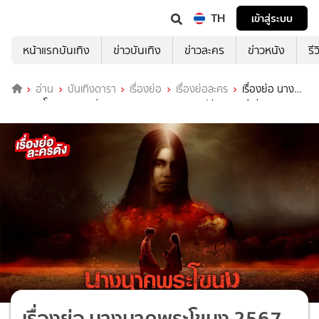
TH
เข้าสู่ระบบ
หน้าแรกบันเทิง
ข่าวบันเทิง
ข่าวละคร
ข่าวหนัง
รี
อ่าน
บันเทิงดารา
เรื่องย่อ
เรื่องย่อละคร
เรื่องย่อ นาง
นาคพระโขนง 2567 ช่อง 3HD (ตอนจบ) ยิหวา ปรียากานต์ ถ่ายทอด
ตำนานสยอง
เรื่องย่อ นางนาคพระโขนง 2567