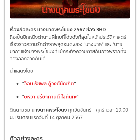
เรื่องย่อละคร นางนาคพระโขนง 2567 ช่อง 3HD
ถือเป็นอีกหนึ่งตำนานผีไทยที่โด่งดังที่สุดในหน้าประวัติศาสตร์
เรื่องราวความรักต่างภพสุดอมตะของ "นางนาค" และ "นาย
มาก" แห่งบางพระโขนงที่แม้กระทั่งความตายก็มิอาจพรากทั้ง
สองออกจากกันได้
นำแสดงโดย
"
จ็อบ ธัชพล กู้วงศ์บัณฑิต
"
"
ยิหวา ปรียากานต์ ใจกันทะ
"
นางนาคพระโขนง
ติดตามชม
ทุกวันจันทร์ - ศุกร์ เวลา 19.00
น. เริ่มตอนแรกวันที่ 14 ตุลาคม 2567
ตัวอย่างละคร