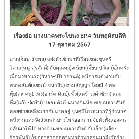
เรื่องย่อ นางนาคพระโขนง EP.4 วันพฤหัสบดีที่
17 ตุลาคม 2567
มาก(จ็อบ-ธัชพล) แฝงตัวเข้ามาที่เรือนของขุนศรี
วิศาล(หนู-สุรศักดิ์) กับคุณหญิงเนียน(เจี๊ยบ-ปวีณา)อีกครั้ง
เพื่อมาพานาค(ยิหวา-ปรียากานต์) หนีการแต่งงานกับ
หลวงสันต์(แชมป์-ชนาธิป) ตามสัญญา โดยมี 4 ทอ
ทุ้ย(ดะ-ดนู), เท่ง(อาร์ต-ศิลป์), ทิ้ง(แคร์-วงศ์วชิรา) และ
ทึ่ม(แก๊ป-จักริน) ปลอมตัวเป็นนางต้นห้องของหลวงสันต์
คอยช่วยเหลือมากกับนาคอยู่ ขุนศรีโกรธมากที่รู้ว่านาค
หนีงานแต่ง จึงสั่งเหล่าบ่าวไพร่ออกตามจับตัวทั้งสองคน
กลับมาให้ได้ ทางด้านของหลวงสันต์ กับเอี้ยง(แจ๊ค-
จักรพันธ์) ก็ขออาสาออกตามหาตัวนาคจนมาถึงวัดร้าง