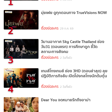
1
มุ่ยเฟย ดูทุกตอนทาง TrueVisions NOW
2
เรื่องย่อละคร
29 ก.ค. 69
วิมานอากาศ Sky Castle Thailand ช่อง
วัน31 (ตอนแรก) การศึกษาถูก ชี้วัด
สถานะทางสังคม
3
เรื่องย่อละคร
2 วันที่แล้ว
เกมส์โกงเกมส์ ช่อง 3HD (ตอนล่าสุด) ลุย
ปฏิบัติภารกิจลับ เปิดโปงกลโกงนักต้มตุ๋น
4
เรื่องย่อละคร
2 วันที่แล้ว
Dear You จดหมายรักถึงอาม่า