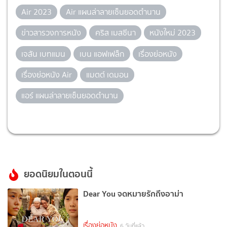
Air 2023
Air แผนล่าลายเซ็นยอดตำนาน
ข่าวสารวงการหนัง
คริส เมสซีนา
หนังใหม่ 2023
เจสัน เบทแมน
เบน แอฟเฟล็ก
เรื่องย่อหนัง
เรื่องย่อหนัง Air
แมตต์ เดมอน
แอร์ แผนล่าลายเซ็นยอดตำนาน
ยอดนิยมในตอนนี้
Dear You จดหมายรักถึงอาม่า
เรื่องย่อหนัง
6 วันที่แล้ว