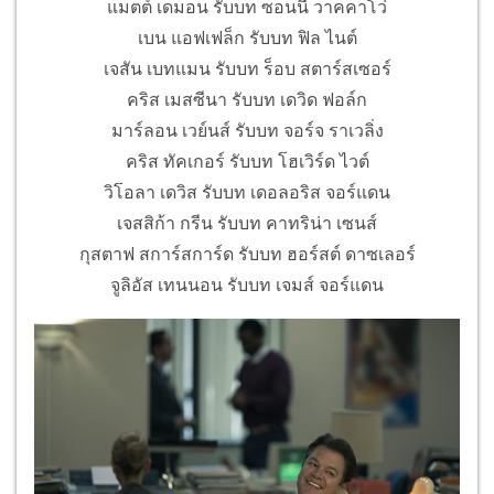
แมตต์ เดมอน รับบท ซอนนี่ วาคคาโว่
เบน แอฟเฟล็ก รับบท ฟิล ไนต์
เจสัน เบทแมน รับบท ร็อบ สตาร์สเซอร์
คริส เมสซีนา รับบท เดวิด ฟอล์ก
มาร์ลอน เวย์นส์ รับบท จอร์จ ราเวลิ่ง
คริส ทัคเกอร์ รับบท โฮเวิร์ด ไวต์
วิโอลา เดวิส รับบท เดอลอริส จอร์แดน
เจสสิก้า กรีน รับบท คาทริน่า เซนส์
กุสตาฟ สการ์สการ์ด รับบท ฮอร์สต์ ดาซเลอร์
จูลิอัส เทนนอน รับบท เจมส์ จอร์แดน