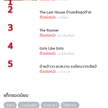
1
2
The Last House บ้านหลังสุดท้าย
เรื่องย่อหนัง
2 วันที่แล้ว
3
The Runner
เรื่องย่อหนัง
18 ชั่วโมงที่แล้ว
4
Girls Like Girls
เรื่องย่อหนัง
18 ชั่วโมงที่แล้ว
5
อ้ายต้าวว เอวหวาน ระเบียบวาทะศิลป์
เรื่องย่อหนัง
14 มี.ค. 69
แท็กยอดนิยม
ดารา
ข่าวบันเทิง
ข่าวดารา
ไอจีดารา