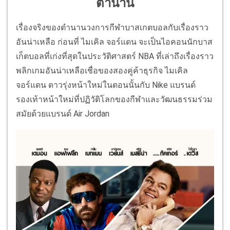
ตำนาน
เรื่องจริงของตำนานวงการกีฬาบาสเกตบอลกับเรื่องราว
อันน่าเหลือ ก่อนที่ ไมเคิล จอร์แดน จะเป็นไอคอนนักบาส
เก็ตบอลที่เก่งที่สุดในประวัติศาสตร์ NBA ที่เล่าถึงเรื่องราว
พลิกเกมอันน่าเหลือเชื่อของสองคู่ค้าธุรกิจ ไมเคิล
จอร์แดน ดาวรุ่งหน้าใหม่ในตอนนั้นกับ Nike แบรนด์
รองเท้าหน้าใหม่ที่ปฏิวัติโลกของกีฬาและวัฒนธรรมร่วม
สมัยด้วยแบรนด์ Air Jordan