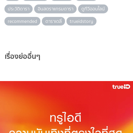
ประวัติดารา
อินสตราแกรมดารา
ดูทีวีออนไลน์
recommended
ดาราเดลี่
trueidstory
เรื่องย่ออื่นๆ