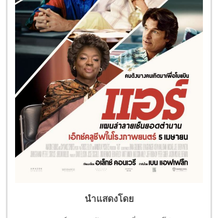
นำแสดงโดย